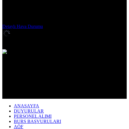
İzmir
Kahramanmaraş
Karabük
Karaman
Kars
Kastamonu
Kayseri
Kırıkkale
Kırklareli
Kırşehir
Kilis
Kocaeli
Konya
Kütahya
Malatya
Manisa
Mardin
Mersin
Muğla
Muş
Nevşehir
Niğde
Ordu
Osmaniye
Rize
Sakarya
Samsun
Siirt
Sinop
Sivas
Şanlıurfa
Şırnak
Tekirdağ
Tokat
Trabzon
Tunceli
Uşak
Van
Yalova
Yozgat
Zonguldak
Detaylı Hava Durumu
İstanbul,
25
°C
kapalı
ANASAYFA
DUYURULAR
PERSONEL ALIMI
BURS BAŞVURULARI
AÖF