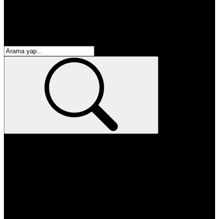
enflasyon
emeklilik
ötv
döviz
otomobil
sağlık
eğitim
kpss
yks
öğretmen
memur
atama
personel alımı
burs başvurusu