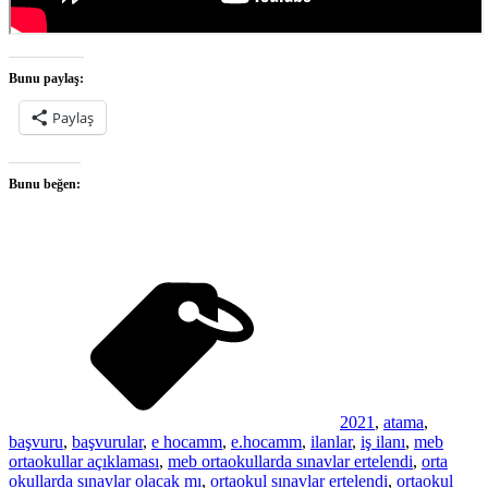
Bunu paylaş:
Paylaş
Bunu beğen:
2021
,
atama
,
başvuru
,
başvurular
,
e hocamm
,
e.hocamm
,
ilanlar
,
iş ilanı
,
meb
ortaokullar açıklaması
,
meb ortaokullarda sınavlar ertelendi
,
orta
okullarda sınavlar olacak mı
,
ortaokul sınavlar ertelendi
,
ortaokul