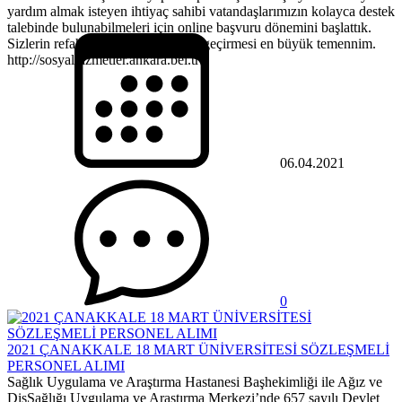
yardım almak isteyen ihtiyaç sahibi vatandaşlarımızın kolayca destek
talebinde bulunabilmeleri için online başvuru dönemini başlattık.
Sizlerin refah ve huzurlu bir hayat geçirmesi en büyük temennim.
http://sosyalhizmetler.ankara.bel.tr
06.04.2021
0
2021 ÇANAKKALE 18 MART ÜNİVERSİTESİ SÖZLEŞMELİ
PERSONEL ALIMI
Sağlık Uygulama ve Araştırma Hastanesi Başhekimliği ile Ağız ve
DişSağlığı Uygulama ve Araştırma Merkezi’nde 657 sayılı Devlet