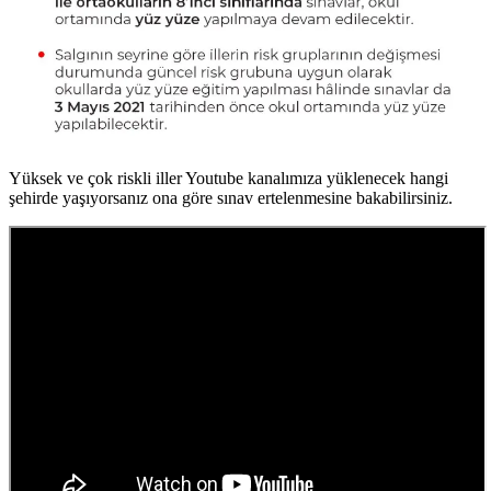
Yüksek ve çok riskli iller Youtube kanalımıza yüklenecek hangi
şehirde yaşıyorsanız ona göre sınav ertelenmesine bakabilirsiniz.