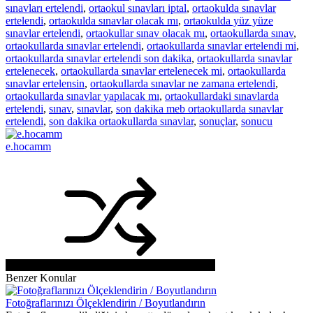
sınavları ertelendi
,
ortaokul sınavları iptal
,
ortaokulda sınavlar
ertelendi
,
ortaokulda sınavlar olacak mı
,
ortaokulda yüz yüze
sınavlar ertelendi
,
ortaokullar sınav olacak mı
,
ortaokullarda sınav
,
ortaokullarda sınavlar ertelendi
,
ortaokullarda sınavlar ertelendi mi
,
ortaokullarda sınavlar ertelendi son dakika
,
ortaokullarda sınavlar
ertelenecek
,
ortaokullarda sınavlar ertelenecek mi
,
ortaokullarda
sınavlar ertelensin
,
ortaokullarda sınavlar ne zamana ertelendi
,
ortaokullarda sınavlar yapılacak mı
,
ortaokullardaki sınavlarda
ertelendi
,
sınav
,
sınavlar
,
son dakika meb ortaokullarda sınavlar
ertelendi
,
son dakika ortaokullarda sınavlar
,
sonuçlar
,
sonucu
e.hocamm
Benzer Konular
Fotoğraflarınızı Ölçeklendirin / Boyutlandırın