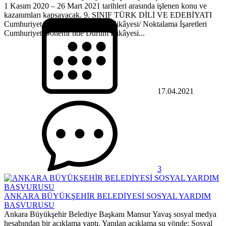
1 Kasım 2020 – 26 Mart 2021 tarihleri arasında işlenen konu ve
kazanımları kapsayacak. 9. SINIF TÜRK DİLİ VE EDEBİYATI
Cumhuriyet Dönemi’nde Durum Hikâyesi/ Noktalama İşaretleri
Cumhuriyet Dönemi’nde Durum Hikâyesi...
17.04.2021
3
ANKARA BÜYÜKŞEHİR BELEDİYESİ SOSYAL YARDIM
BAŞVURUSU
Ankara Büyükşehir Belediye Başkanı Mansur Yavaş sosyal medya
hesabından bir açıklama yaptı. Yapılan açıklama şu yönde: Sosyal