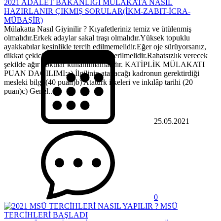
2021 ADALET BAKANLIĞI MÜLAKATA NASIL
HAZIRLANIR ÇIKMIŞ SORULAR(İKM-ZABIT-İCRA-
MÜBAŞİR)
Mülakatta Nasıl Giyinilir ? Kıyafetleriniz temiz ve ütülenmiş
olmalıdır.Erkek adaylar sakal traşı olmalıdır.Yüksek topuklu
ayakkabılar kesinlikle tercih edilmemelidir.Eğer oje sürüyorsanız,
dikkat çekici olmamasına özen gösterilmelidir.Rahatsızlık verecek
şekilde ağır kokular kullanılmamalıdır. KATİPLİK MÜLAKATI
PUAN DAĞILIMI:a) İlgilinin atanacağı kadronun gerektirdiği
mesleki bilgi (40 puan)b) Atatürk ilkeleri ve inkılâp tarihi (20
puan)c) Genel...
25.05.2021
0