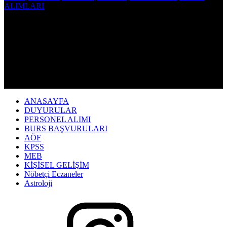
ANASAYFA
DUYURULAR
PERSONEL ALIMI
BURS BAŞVURULARI
AÖF
KPSS
MEB
KİŞİSEL GELİŞİM
Nöbetçi Eczaneler
Astroloji