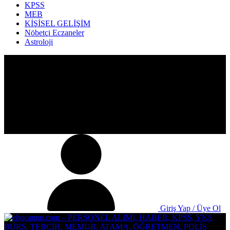
KPSS
MEB
KİŞİSEL GELİŞİM
Nöbetçi Eczaneler
Astroloji
Giriş Yap / Üye Ol