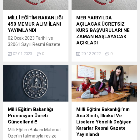
Tüm Türkiye’de bu yıl LGS’ye
öğretmenler ilk başvurularını
girecek öğrencilerimiz II.
yaptı. İlk başvurusu kabul
dönem konularından,
edilen öğretmenler için
MİLLİ EĞİTİM BAKANLIĞI
MEB YARIYILDA
YKS’ye girecek
mazeret tayinlerinde tercih
450 MEMUR ALIM İLANI
AÇILACAK ÜCRETSİZ
öğrencilerimiz ise 12. sınıfın
süreci başladı. İlk başvurusu
YAYIMLANDI
KURS BAŞVURULARI NE
II. dönem konularından
onaylanan öğretmenler 11 –
ZAMAN BAŞLAYACAK
02 Ocak 2023 Tarihli ve
sorumlu tutulmayacaktır.
16 Ocak 2023 tarihleri
AÇIKLADI
32061 Sayılı Resmî Gazete
Milli Eğitim Bakanı Mahmut
arasında ikinci...
‘de yayımlanan ilana göre
Milli Eğitim Bakanı Mahmut
Özer açıklamasında: 10
02.01.2023
0
20.12.2022
0
Milli Eğitim Bakanlığı
Özer, yarıyıl tatili için
ilimizde...
bünyesine 450 eğitim
başvurularını 9 Ocak’ta
müfettişi yardımcısı alımı
başlatacakları ücretsiz
yapacak. Başvuru şekli ve
kurslara öğrenci ve
zamanı Başvurular,
öğretmenlerin bulundukları
http://www.meb.gov.tr/
illerde katılabileceklerini
internet adresinde yer alan
bildirdi. Özer, yaptığı yazılı
“Elektronik Başvuru Formu”
açıklamada, ilk kez geçen
doldurulmak suretiyle 07
yaz tatilinde açılan İngilizce,
Milli Eğitim Bakanlığı
Milli Eğitim Bakanlığı’nın
Şubat 2023 – 26 Şubat 2023
matematik, bilim ve sanat
Promosyon Ücreti
Ana Sınıfı, İlkokul Ve
tarihleri arasında
kurslarına öğrencilerin
Güncellendi!!
Liselere Yönelik Değişen
yapılacaktır. Bankaya ücret...
büyük ilgi gösterdiğini, bu
Kararlar Resmi Gazete
Milli Eğitim Bakanı Mahmut
nedenle devam etmesini
Yayınlandı
Özer’in talimatıyla revize
istediklerini ifade etti.