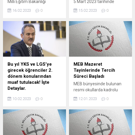
Milli Eğitim Bakanlığı
5 Mart 2023 tarihinde
Personel Genel
yapılacağı açıklanan Milli
16.02.2023
0
15.02.2023
0
Müdürlüğü15.02.2023 tarih
Eğitim Bakanlığı Eğitim
ve 704402 18 sayılı ve
Kurumlarına Yönetici Seçme
“Geçici Görevlendirme
Sınavı (MEB-EKYS)
İşlemleri” konulu yazı
Kahramanmaraş merkezli
yayımladı.Olağanüstü hal
yaşanan depremler
kapsamında 15/2/2023
nedeniyle ileri bir tarihe
tarihli ve 122 sayılı
ertelendi. 5 Mart’ta Ölçme,
Olağanüstü Hal Kapsamında
Seçme ve Yerleştirme
Kamu Personeline İlişkin
Merkezi (ÖSYM) tarafından
Bu yıl YKS ve LGS’ye
MEB Mazeret
Alınan Tedbirlere Dair
gerçekleştirileceği
girecek öğrenciler 2.
Tayinlerinde Tercih
Cumhurbaşkanlığı
duyurulan 2023 Milli Eğitim
dönem konularından
Süreci Başladı
Kararnamesinin 2 nci
Bakanlığı Eğitim
muaf tutulacak! İşte
MEB bünyesinde bulunan
maddesinin birinci
Kurumlarına Yönetici Seçme
Detaylar.
resmi okullarda kadrolu
fıkrasında; “Kamu kurum ve
Sınavı (MEB-EKYS)
Tüm Türkiye’de bu yıl LGS’ye
olarak görev yapan
kuruluşlarında görev
ertelendi. Sınav tarihi daha
10.02.2023
0
12.01.2023
0
girecek öğrencilerimiz II.
öğretmenler mazeretleri
yapanlar ilgili mevzuattaki
sonra...
dönem konularından,
doğrultusunda, bulundukları
şartlara...
YKS’ye girecek
şehirlerden başla şehirlere
öğrencilerimiz ise 12. sınıfın
tayin isteyebilecek.
II. dönem konularından
Geçtiğimiz hafta başlayan
sorumlu tutulmayacaktır.
süreçte, mazereti olan