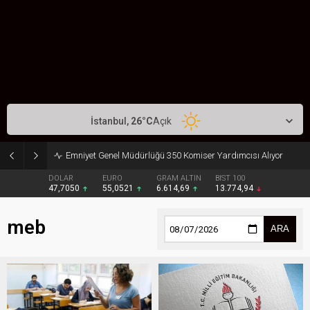
İstanbul,
26
°C
Açık
Emniyet Genel Müdürlüğü 350 Komiser Yardımcısı Alıyor
DOLAR
EURO
GRAM ALTIN
BIST 100
47,7050
55,0521
6.614,69
13.774,94
meb
ARA