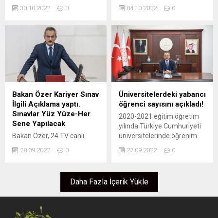
edilen banka promosyon
MEB tarafından alınan
“Yarıyıl tatilinde...
30.10.2022
0
04.10.2022
0
sözleşmesiyle Bakanlık
karara göre 5 öğrencisi olan
merkez teşkilatı
anasınıflarına artık
personelinin promosyonu 25
öğretmen normu
bin 500 liraya yükseltildi.
verilebilecek. Öte
Bakanlıktan yapılan
yandan ilkokullar için
açıklamaya göre, MEB
öğrenci sayısına
merkez teşkilatında görev
bakılmadan ilkokul
yapan personelin maaş,
açabilecek ibaresi yer aldı.
ücret ve diğer ödemelerinin
Anaokulu normları hakkında
Bakan Özer Kariyer Sınav
Üniversitelerdeki yabancı
yapıldığı Vakıflar Bankası ile
düzenleme MEB tarafından
İlgili Açıklama yaptı.
öğrenci sayısını açıkladı!
personel başına 3 bin lira
alınan kararlar Resmi
Sınavlar Yüz Yüze-Her
2020-2021 eğitim öğretim
ödenmek üzere 1 Ocak
Gazete’de yayımlanırken,
Sene Yapılacak
yılında Türkiye Cumhuriyeti
2021’den...
anaokulları için normlar ile
Bakan Özer, 24 TV canlı
üniversitelerinde öğrenim
ilgili yeni bir düzenlemem
yayında yeni eğitim öğretim
gören yabancı uyruklu
yapıldı. Yeni düzenlenmeye
28.09.2022
0
27.09.2022
0
yılı hazırlıkları, New York’ta
öğrenci sayısı 224 bin 48
göre öğrenci sayısı 5’ten az,
katıldığı Eğitimin
olarak açıklandı. Milli Eğitim
20’den...
Dönüştürülmesi Zirvesi ve
Bakanı Mahmut Özer, CHP
Daha Fazla İçerik Yükle
eğitim gündemine ilişkin
Niğde Milletvekili Ömer Fethi
değerlendirmelerde
Gürer’in 2021-2022
bulundu. “Şöyle bir algı var,
döneminde Türkiye’de
Öğretmenlik Meslek Kanunu
eğitim gören yabancı