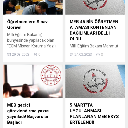
Öğretmenlere Sınav
MEB 45 BİN ÖĞRETMEN
Görevi!
ATAMASI KONTENJAN
DAĞILIMLARI BELLİ
Milli Eğitim Bakanlığı
OLDU
bünyesinde yapılacak olan
“EGM Misyon Koruma Yazılı
Milli Eğitim Bakanı Mahmut
Sınavı” için öğretmenlere
Özer, Cumhurbaşkanı Recep
29.03.2023
0
24.03.2023
0
sınav görevi imkanı tanındı.
Tayyip Erdoğan’ın 45 bin
Öğretmenler başvurularını
yeni öğretmen atama
MEBBİS üzerinden
müjdesinin ardından atama
yapabilecek. Milli Eğitim
takvimi ile branş bazında
Bakanlığı bünyesinde
kontenjan dağılımını bugün
yapılacak olan “EGM Misyon
itibarıyla ilan ettiklerini
Koruma Yazılı Sınavı” için
duyurdu. Özer, öğretmen
görev talepleri başladı. İlgili
ataması için ön başvuruların
sınavda yedek gözetmen,
27 Mart-1 Nisan tarihlerinde
MEB geçici
5 MART’TA
gözetmen ya da salon
alınacağını, atamaların ise 8
görevlendirme yazısı
UYGULANMASI
başkanı olarak görev almak
Mayıs’ta yapılacağını bildirdi.
yayınladı! Başvurular
PLANLANAN MEB EKYS
isteyen...
Milli Eğitim Bakanlığı, 45
Başladı
ERTELENDİ!
bin...