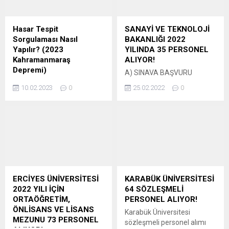
öğretim yılı için 2 bin erkek,
personel alınacaktır. I-GENEL
500 kadın öğrenci alımına
ŞARTLAR 1. 657 Sayılı
ilişkin başvurular, 31
Devlet Memurları
Hasar Tespit
SANAYİ VE TEKNOLOJİ
Temmuz-9 Ağustos 2023’te
Kanununun 48. maddesinin
Sorgulaması Nasıl
BAKANLIĞI 2022
“http://www.pa.edu.tr”
(A) bendinde belirtilen
Yapılır? (2023
YILINDA 35 PERSONEL
internet adresi üzerinden e-
şartları taşımak. 2. 2022
Kahramanmaraş
ALIYOR!
Devlet şifresiyle girilerek
KpSS (B) grubu lisans
Depremi)
A) SINAVA BAŞVURU
yapılacak. e-Devlet...
KPSSP3, ön lisans KPSSP93,
Türkiye’de meydana gelen
ŞARTLARI 1) 657 sayılı
ortaöğretim KPSSP94 puan
10.02.2023
0
25.02.2022
0
depremler sonrasında,
Devlet Memurları
türü...
bölgedeki yıkılmayan evlerin
Kanununun 48’inci
hasar durumları merak
maddesinin birinci fıkrasının
ediliyor. Bir an önce evlerine
(A) bendinde yer alan genel
geçmek isteyen
şartları taşımak.2)
vatandaşlar, e-Devlet
Üniversitelerin en az 4 (dört)
üzerinden hasar tespit
yıllık eğitim veren, yukarıda
sorgulaması yaparak,
belirtilen bölümlerden ya da
evlerinin az hasarlı mı çok
bunlara denkliği
ERCİYES ÜNİVERSİTESİ
KARABÜK ÜNİVERSİTESİ
hasarlı mı olduğunu
Yükseköğretim Kurulu
2022 YILI İÇİN
64 SÖZLEŞMELİ
sorgulayabiliyor ve güvenli
tarafından kabul edilen yurt
ORTAÖĞRETİM,
PERSONEL ALIYOR!
bir şekilde ev hasar
içindeki veya yurt dışındaki
ÖNLİSANS VE LİSANS
Karabük Üniversitesi
durumunu öğrenebiliyor.
öğretim kurumlarından
MEZUNU 73 PERSONEL
sözleşmeli personel alımı
Peki, deprem bölgesindeki
mezun olmak.3) ÖSYM