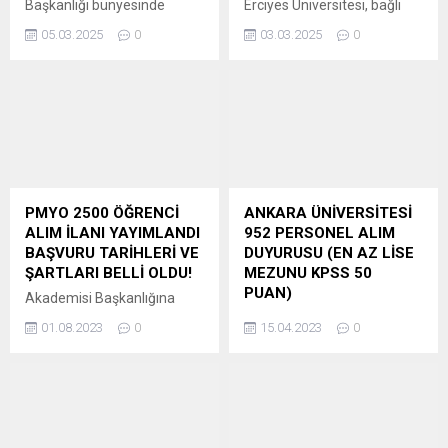
Başkanlığı bünyesinde
Erciyes Üniversitesi, bağlı
istihdam edilmek üzere 6
birimlerinde istihdam
05.03.2025
0
03.03.2025
0
sözleşmeli bilişim personeli
edilmek üzere sözleşmeli
alımı yapacağını duyurdu.
personel alımı yapacağını
Resmî Gazete’de
duyurdu. Alımlar, 657 sayılı
yayımlanan ilana göre,
Devlet Memurları
alımlar 375 sayılı Kanun
Kanunu’nun 4/B maddesi
Hükmünde Kararnameye
uyarınca ve “Sözleşmeli
dayalı olarak
Personel Çalıştırılmasına
gerçekleştirilecek. ” Başvuru
İlişkin Esaslar”
yapacak adayların, 2024
doğrultusunda
PMYO 2500 ÖĞRENCİ
ANKARA ÜNİVERSİTESİ
KPSSP3 puanının yüzde 70’i
gerçekleştirilecektir.
ALIM İLANI YAYIMLANDI
952 PERSONEL ALIM
ve yabancı dil puanının
Aşağıda belirtilen
BAŞVURU TARİHLERİ VE
DUYURUSU (EN AZ LİSE
yüzde 30’u esas alınarak...
pozisyonlar için, 2024 KPSS
ŞARTLARI BELLİ OLDU!
MEZUNU KPSS 50
(B) grubu sınavı sonuçları
PUAN)
Akademisi Başkanlığına
esas alınarak başvurular
bağlı Polis Meslek
Sözleşmeli Personel
kabul edilecektir. ” İlan Edilen
01.08.2023
0
15.04.2023
0
Yüksekokullarına (PMYO) 2
Çalıştırılmasına İlişkin
Pozisyonlar ve Nitelikler:...
bin erkek, 500 kadın öğrenci
Esaslar’ın Ek 2. maddesine
alımına ilişkin ilan, Resmi
göre Üniversitemize 657
Gazete’nin çeşitli ilanlar
sayılı Devlet Memurları
kısmında yayımlandı.
Kanunu’nun 4/B maddesi
PMYO’ya 2023-2024 eğitim
uyarınca sözleşmeli