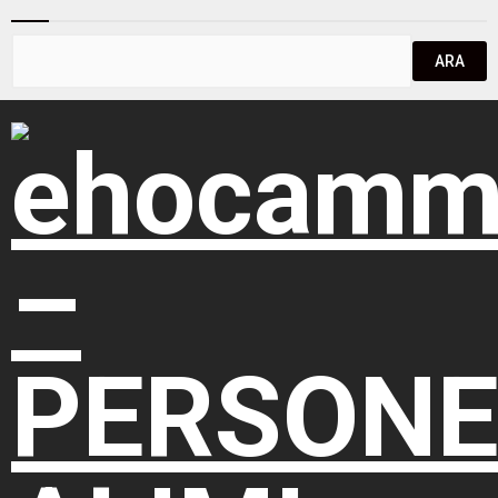
erecek. Peki, Yozgat Bozok
başvuru yapabilecektir.
Üniversitesi personel
Atamaya esas öğretmenlik
alımı başvurusu nasıl yapılır?
alanları ön başvuruda
Yozgat Bozok Üniversitesi
bulunabilecektir. Selçuk
personel alımı başvuru
Üniversitesi formasyon
şartları! Yozgat Bozok
programı için belirlenen
Üniversitesi, 4/B sözleşmeli
ücret 3678 TL’dir. Bu ücret...
hemşire, ebe, fizyoterapist,
eczacı, psikolog, laborant,
sağlık personeli ve sağlık
teknikeri alacak. YOZGAT
BOZOK...