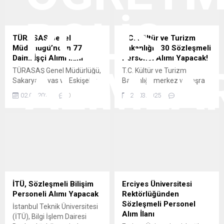
TÜRASAŞ Genel
T.C. Kültür ve Turizm
Müdürlüğü’nden 776
Bakanlığı 130 Sözleşmeli
Daimi İşçi Alımı İlanı
Personel Alımı Yapacak!
TÜRASAŞ Genel Müdürlüğü,
T.C. Kültür ve Turizm
Sakarya, Sivas ve Eskişehir
Bakanlığı, merkez ve taşra
Bölge Müdürlüklerinde
teşkilatında
02.04.2025
0
20.03.2025
0
çalıştırılmak üzere daimi işçi
görevlendirilmek üzere
alımı yapacağını duyurdu.
toplamda 130 sözleşmeli
Alımlar, Türkiye İş Kurumu
personel alımı yapacağını
(İŞKUR) üzerinden 4857
duyurdu. 657 sayılı Devlet
sayılı İş Kanunu’na tabi,
Memurları Kanunu’nun 4/B
belirsiz süreli iş sözleşmesi
maddesi kapsamında
ile gerçekleştirilecek.
istihdam edilecek
Başvurular 2-7 Nisan 2025
personeller, 2024 KPSS (B)
tarihleri arasında online
grubu puan sıralaması esas
İTÜ, Sözleşmeli Bilişim
Erciyes Üniversitesi
olarak alınacak. ” Başvuru
alınarak yazılı ve sözlü sınav
Personeli Alımı Yapacak
Rektörlüğünden
Şartları Adayların, güvenlik
olmadan atanacak. ” Alım
Sözleşmeli Personel
İstanbul Teknik Üniversitesi
soruşturmasından geçmesi,
kapsamında; Başvuru Genel
Alım İlanı
(İTÜ), Bilgi İşlem Dairesi
kamu...
Şartları Adaylarda...