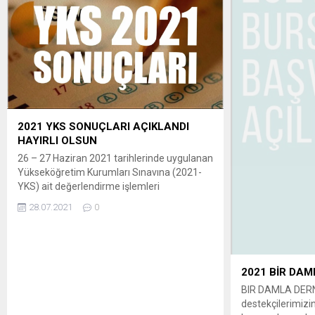
2021 YKS SONUÇLARI AÇIKLANDI
HAYIRLI OLSUN
26 – 27 Haziran 2021 tarihlerinde uygulanan
Yükseköğretim Kurumları Sınavına (2021-
YKS) ait değerlendirme işlemleri
tamamlanmıştır. Adaylar, sınav
28.07.2021
0
sonuçlarına 28 Temmuz 2021 tarihinde
saat 07.00’den itibaren
ÖSYM’nin https://sonuc.osym.gov.tr internet
adresinden T.C. Kimlik numaraları ve aday
şifreleri ile erişebilirler. EDEVLETTEN BAKMA
2021 BİR DAM
İÇİN TIKKLAYIN: https://ais.osym.gov.tr/
BIR DAMLA DERNE
destekçilerimizi