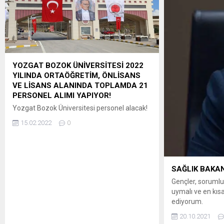
YOZGAT BOZOK ÜNİVERSİTESİ 2022
YILINDA ORTAÖĞRETİM, ÖNLİSANS
VE LİSANS ALANINDA TOPLAMDA 21
PERSONEL ALIMI YAPIYOR!
Yozgat Bozok Üniversitesi personel alacak!
Yayımlanan ilana göre, üniversiteye 4/B
15.02.2022
0
sözleşmeli sağlık personeli alınacak.
Başvurular 28 Şubat’ta sona erecek.
Peki, Yozgat Bozok Üniversitesi personel
alımı başvurusu nasıl yapılır? Yozgat
Bozok Üniversitesi personel alımı başvuru
SAĞLIK BAKAN
şartları! Yozgat Bozok Üniversitesi, 4/B
Gençler, sorumlu 
sözleşmeli hemşire, ebe, fizyoterapist,
uymalı ve en kısa
eczacı, psikolog, laborant, sağlık personeli
ediyorum.
ve sağlık teknikeri alacak. YOZGAT BOZOK...
20.10.2021