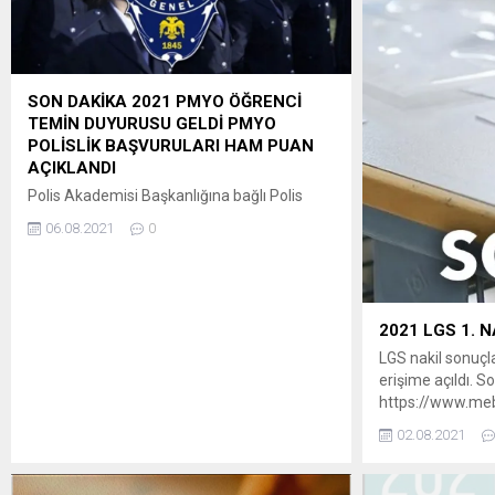
SON DAKİKA 2021 PMYO ÖĞRENCİ
TEMİN DUYURUSU GELDİ PMYO
POLİSLİK BAŞVURULARI HAM PUAN
AÇIKLANDI
Polis Akademisi Başkanlığına bağlı Polis
Meslek Yüksekokullarına 2021-2022 eğitim-
06.08.2021
0
öğretim yılı için (2.000) erkek, (500) kadın
olmak üzere toplam (2.500) öğrenci alımı
yapılacaktır. Adaylar, 13-27 Ağustos 2021
tarihleri arasında http://www.pa.edu.tr
adresinden e-devlet şifresi ile giriş yaparak
2021 LGS 1. 
başvurularını yapabileceklerdir.Sınavlarda
LGS nakil sonuçla
başarılı olarak Polis Meslek
erişime açıldı. S
Yüksekokullarında eğitim gören ve eğitim
https://www.meb
sonunda başarılı olan adayların...
02.08.2021