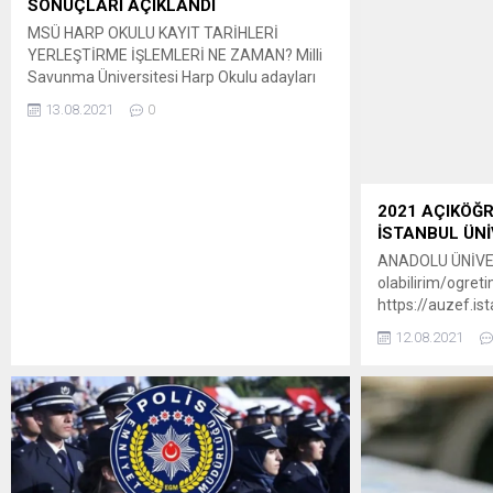
SONUÇLARI AÇIKLANDI
MSÜ HARP OKULU KAYIT TARİHLERİ
YERLEŞTİRME İŞLEMLERİ NE ZAMAN? Milli
Savunma Üniversitesi Harp Okulu adayları
için kayıt ile ilgili ilan ve açıklamalar kısmında
13.08.2021
0
şu bilgilere yer verildi: Değerli Adaylarımız; 1.
Milli Savunma Üniversitesi (MSÜ) Harp
Okullarına “Aday Yerleştirme İşlemleri”
kapsamında; a. Çağrı ve kayıt işlemleri 23
Ağustos-07 Eylül 2021 (son tarih 07...
2021 AÇIKÖĞ
İSTANBUL ÜNİ
ANADOLU ÜNİVERS
olabilirim/ogret
https://auzef.i
İÇİN TIKLAYIN: 
12.08.2021