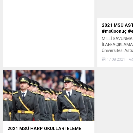
Fakültesi’nde yüz yüze yapılacaktır. Başvuru
sonuçları 13 Ekim 2021 tarihinde
saat:23:00’de ilan edilecektir. Kesin kayıtlar
ise 14-15 Ekim 2021 tarihlerin
yapılabilecektir. Derslerin yüzde 40’ı
2021 MSÜ AS
uzaktan, yüzde 60’ı ise yüz yüze...
#msüsonuç #
MİLLİ SAVUNMA 
İLAN/AÇIKLAMAL
Üniversitesi Asts
Savunma Ünivers
17.08.2021
İşlemleri” kapsam
2021 MSÜ HARP OKULLARI ELEME