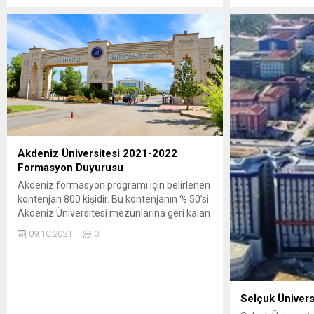
Akdeniz Üniversitesi 2021-2022
Formasyon Duyurusu
Akdeniz formasyon programı için belirlenen
kontenjan 800 kişidir. Bu kontenjanın % 50’si
Akdeniz Üniversitesi mezunlarına geri kalan
%50’si ise diğer üniversitelerin mezunlarına
09.10.2021
0
tahsis edilecektir. Başvurular 8-11 Ekim
2021 tarihleri arasında online olacaktır.
Başvuru sonuçları 11 Ekim 2021 tarihinde
ilan edilecek olup kesin kayıtlar 12-13 Ekim
2021 tarihlerinde yapılacaktır. Formasyon
Selçuk Üniver
programı dersleri...