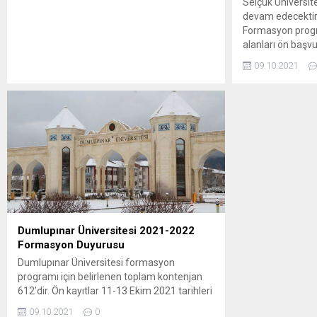
Selçuk Üniversit
devam edecektir.
Formasyon progr
alanları ön başv
3678 TL’dir. Bu üc
09.10.2021
Dumlupınar Üniversitesi 2021-2022
Formasyon Duyurusu
Dumlupınar Üniversitesi formasyon
programı için belirlenen toplam kontenjan
612’dir. Ön kayıtlar 11-13 Ekim 2021 tarihleri
arasında mesai saatleri içerisinde Eğitim
09.10.2021
0