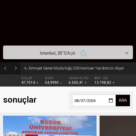
İstanbul,
25
°C
Açık
Emniyet Genel Müdürlüğü 350 Komiser Yardımcısı Alıyor
DOLAR
EURO
GRAM ALTIN
BIST 100
47,7014
54,9990
6.505,41
13.798,82
sonuçlar
ARA