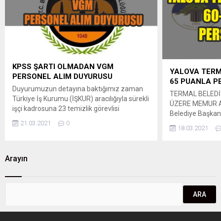
hapis cezasına ya da affa uğramış...
mühendisi, su ürü
KPSS ŞARTI OLMADAN VGM
YALOVA TERMA
PERSONEL ALIM DUYURUSU
65 PUANLA P
Duyurumuzun detayına baktığımız zaman
TERMAL BELEDİ
Türkiye İş Kurumu (İŞKUR) aracılığıyla sürekli
ÜZERE MEMUR ALI
işçi kadrosuna 23 temizlik görevlisi
Belediye Başkanl
alınacaktır. GENEL ŞARTLAR: 1) 2527 sayılı
21.03.2021
0
Devlet Memurlar
Türk Soylu Yabancıların Türkiye’de Meslek
18.03.2021
istihdam edilmek
ve Sanatlarını Serbestçe Yapabilmelerine,
Yönetmeliği, Bel
Kamu, Özel Kuruluş veya İşyerlerinde
veMahalli İdarel
Çalıştırılabilmelerine İlişkin Kanun hükümleri
Arayın
Sınav ve Atama 
saklı kalmak kaydıyla Türk vatandaşı
aşağıdaunvanı, sın
olmak,2) İlan tarihi itibarıyla 18 yaşını
KPSS türü, KPSS 
tamamlamış, 35...