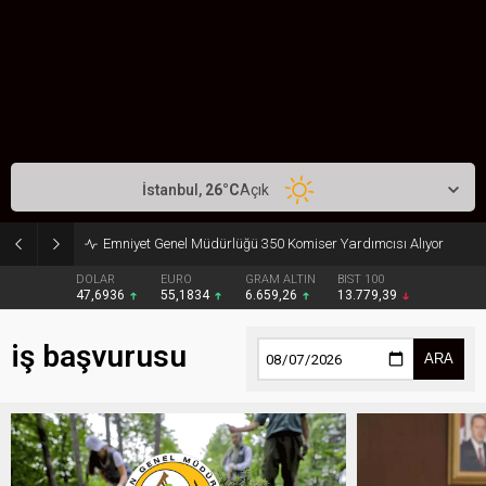
İstanbul,
26
°C
Açık
Emniyet Genel Müdürlüğü 350 Komiser Yardımcısı Alıyor
DOLAR
EURO
GRAM ALTIN
BIST 100
47,6936
55,1834
6.659,26
13.779,39
iş başvurusu
ARA