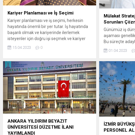
Kariyer Planlaması ve İş Seçimi
Mülakat Stratej
Kariyer planlaması ve iş seçimi, herkesin
Sorunları Çöz
hayatında önemli bir yer tutar. İş hayatında
Günümüz iş dünya
başarılı olmak ve kariyerinde ilerlemek
aşaması genellikl
isteyenler için doğru işi seçmek ve kariyer
Bu süreçte adayl
planlamasını doğru yapmak oldukça
15.04.2023
0
belirlenen sorula
önemlidir. Bu süreçte, kişinin ilgi alanları,
01.04.2023
iyi şekilde ifade
yetenekleri, beklentileri, hedefleri ve
Ancak, mülakatla
değerleri dikkate alınarak doğru bir yol
sıklıkla ortaya çı
haritası çizilmesi gerekmektedir. Ayrıca, iş...
olmalarını engel
mülakatlarda kar
stratejileri...
ANKARA YILDIRIM BEYAZIT
İZMİR BÜYÜKŞ
ÜNİVERSİTESİ DÜZETME İLANI
PERSONEL AL
YAYIMLANDI