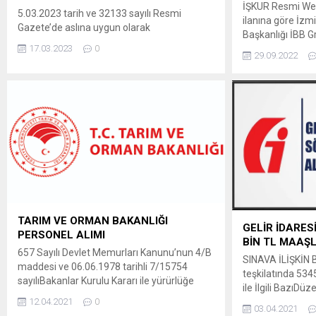
İŞKUR Resmi Web
5.03.2023 tarih ve 32133 sayılı Resmi
ilanına göre İzm
Gazete’de aslına uygun olarak
Başkanlığı İBB G
yayımlananÜniversitemiz 4/B Sözleşmeli
17.03.2023
0
istihdam edilme
personel alımı ilanımızda görülen lüzum
29.09.2022
alınacaktır. Per
üzerine BP06, BP07, BP08,TK03, TK04,
bilgisayar teknik
ST01, ST02, ST03, ST04 ve ST05 kodlu
BAŞVURULAR 30 E
pozisyonlar aşağıdaki şekliyle düzeltilmiştir.
arasında kurum 
DUYURU VE BAŞVURU İÇİN TIKLAYIN:
göndermek sureti
https://ehocamm.com/2023/03/15/ankara-
yildirim-beyazit-universitesi-177-personel-
alim-duyurusu-lise-onlisans-lisans/
TARIM VE ORMAN BAKANLIĞI
GELİR İDARES
PERSONEL ALIMI
BİN TL MAAŞL
657 Sayılı Devlet Memurları Kanunu’nun 4/B
SINAVA İLİŞKİN 
maddesi ve 06.06.1978 tarihli 7/15754
teşkilatında 5345
sayılıBakanlar Kurulu Kararı ile yürürlüğe
ile İlgili BazıD
konulan Sözleşmeli Personel
12.04.2021
0
29’uncu maddesini
Çalıştırılmasına İlişkinEsaslar çerçevesinde
03.04.2021
BaşkanlığıSözleş