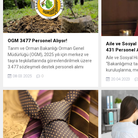
OGM 3477 Personel Alıyor!
Aile ve Sosyal
Tarım ve Orman Bakanlığı Orman Genel
431 Personel 
Müdürlüğü (OGM), 2025 yılı için merkez ve
Aile ve Sosyal H
taşra teşkilatlarında görevlendirilmek üzere
“Bakanlığımız ta
3.477 sözleşmeli destek personeli alımı
kuruluşlarına, m
yapacağını duyurdu. Alımlar, KPSS (B) grubu
08.03.2025
0
alımına çıkıyoruz
puan sıralamasına göre gerçekleştirilecek
20.04.2023
yapacağız.” dedi
olup yazılı veya sözlü sınav yapılmayacaktır.
hizmet kuruluşla
Kadro Dağılımı Orman Genel Müdürlüğü
personeli alımına
bünyesinde istihdam edilecek personel
alımı yapacağız. 
sayısı ve kadrolar...
avukat, büro pers