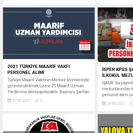
Bakanlığımız Tarımsal Araştırmalar ve
Dair Usul ve Esa
Politikalar Genel Müdürlüğübünyesinde
sınav esasalınmak
istihdam edilmek üzere, yazılı ve/veya sözlü
pozisyonlarda to
sınav yapılmaksızın 2020 yılındayapılan
personelalınacak
KPSS (B) grubu, KPSSP3 puan sıralaması
https://sinav.gi
esas alınmak suretiyle başvuru
SINAV TARİHİ VE.
şartlarıaşağıda...
2021 TÜRKİYE MAARİF VAKFI
İSPER KPSS 
PERSONEL ALIMI
İLKOKUL MEZ
Türkiye Maarif Vakfının Merkez birimlerinde
İŞKUR ‘da yayıml
görevlendirilmek üzere 25 Maarif Uzman
mezunlarından 
Yardımcısı alımıyapılacaktır. Başvuru Şartları:
personel alımı y
1. Türkiye Cumhuriyeti vatandaşı veya Mavi
27.03.2021
0
KADROLAR: Büro 
Kart sahibi olmak, 2. Kamu haklarından
26.03.2021
uzman yardımcısı
mahrum bulunmamak, 3. Türk Ceza
psikolog, büro y
Kanunu’nun 53.maddesinde belirtilen
sekreteri, büro i
süreler geçmiş olsa bile; kasten işlenen bir
bilgisayar mühen
suçtan dolayı bir yıl veya daha fazla süreyle
mühendisi, harita