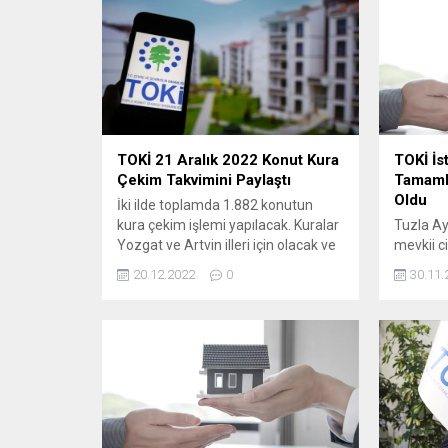
window.adsbygoogle || ).push({});
etabı 58 
(adsbygoogle =
milyon 9
window.adsbygoogle || ).push({}); ...
bin 218 
TOKİ 21 Aralık 2022 Konut Kura
TOKİ İs
Çekim Takvimini Paylaştı
Tamamla
Oldu
İki ilde toplamda 1.882 konutun
kura çekim işlemi yapılacak. Kuralar
Tuzla Ay
Yozgat ve Artvin illeri için olacak ve
mevkii c
saat 10.00’da başlayacak. Kura
çekim işl
20.12.2022
0
30.11.
Çekimi Nereden İzlenir? Kura
başladı.
çekimini dileyen vatandaşlar kura
iken 3+1
çekiminin canlı olarak yapıldığı
üzere t
salonlarda izleyebilecek. Dileyen
çekimi y
vatandaşlar
yapılan 
ise www.toki.tv adresinden
Çevre ve 
yada TOKİ’nin resmi YouTube
Konut İd
hesabından izleyebilecek. Kurayı
tarafınd
izlemek için tıklayın:
Projesi...