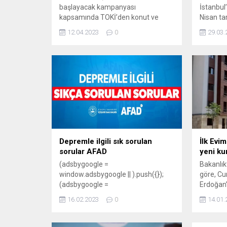
başlayacak kampanyası
İstanbul
kapsamında TOKİ’den konut ve
Nisan ta
işyeri alanların, kalan borçlarını
olan “İlk
12.04.2023
0
29.03.
peşin ödemeleri halinde yüzde 25
sona erd
indirimden faydalanacağını bildirdi.
16-29 Ma
konut 30
konut 30 
Selimpaş
2023: Ar
Esenler 2
Depremle ilgili sık sorulan
İlk Evim
sorular AFAD
yeni kur
(adsbygoogle =
Bakanlık
window.adsbygoogle || ).push({});
göre, C
(adsbygoogle =
Erdoğan’ı
window.adsbygoogle || ).push({});
ilk kura
16.02.2023
0
14.01.
(adsbygoogle =
Ardahan 
window.adsbygoogle || ).push({});
Evim, İlk
(adsbygoogle =
huzurund