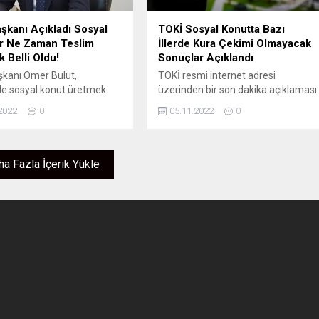
şkanı Açıkladı Sosyal
TOKİ Sosyal Konutta Bazı
r Ne Zaman Teslim
İllerde Kura Çekimi Olmayacak
k Belli Oldu!
Sonuçlar Açıklandı
kanı Ömer Bulut,
TOKİ resmi internet adresi
de sosyal konut üretmek
üzerinden bir son dakika açıklaması
 1984 yılında kurulan
yapıldı ve sosyal konutta bazı illerde
2022
0
05.11.2022
0
 2002 yılına kadar 45 bin
kura çekimi olmayacağına yer
a sosyal konut yaptığını
verildi. KURA OLMAYACAK Bazı
2003 yılından 2022 yılına
illerde ve ilçelerde yeterli sayıda
çen sürede 1 milyon 170
başvuru olmadığı için başvuru
a Fazla İçerik Yükle
t üretildiğini kaydeden
yapan herkese konutlar verilecek.
003 yılına kadarki konut
İşte o iller ve ilçeler: AĞRI ELEŞKİRT
ok başarılı bir süreç değil.
80 / 250000 SOSYAL KONUT
nda...
PROJESİ
https://www.toki.gov.tr/Projeler/proje