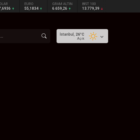
OLAR
EURO
GRAM ALTIN
BIST 100
7,6936
55,1834
6.659,26
13.779,39
İstanbul,
26
°C
Açık