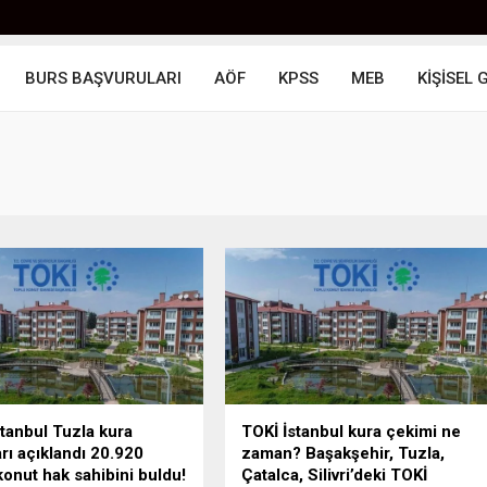
BURS BAŞVURULARI
AÖF
KPSS
MEB
KİŞİSEL 
tanbul Tuzla kura
TOKİ İstanbul kura çekimi ne
rı açıklandı 20.920
zaman? Başakşehir, Tuzla,
konut hak sahibini buldu!
Çatalca, Silivri’deki TOKİ