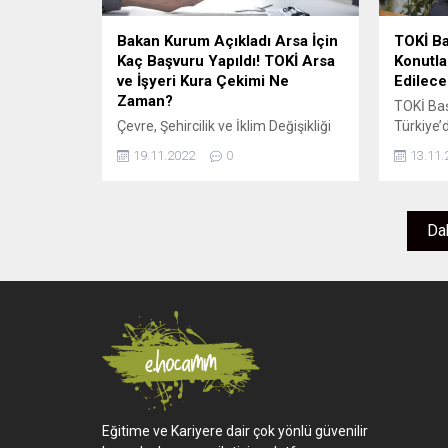
https://www.youtube.com/@TokiKurumsal
Kura Çekimi...
Bakan Kurum Açıkladı Arsa İçin
TOKİ Ba
Kaç Başvuru Yapıldı! TOKİ Arsa
Konutla
ve İşyeri Kura Çekimi Ne
Edilece
Zaman?
TOKİ Baş
Çevre, Şehircilik ve İklim Değişikliği
Türkiye’
Bakanı Murat Kurum ilk Evim İlk İş
amacıyla
19.11.2022
0
13.11.
Yerim projesinin başvuru sayılarını
TOKİ’nin
sosyal medya hesabından duyurdu.
civarınd
1 MİLYON 177 BİN 56 KİŞİ ARSAYA
söyledi. 
BAŞVURU YAPTI! “İlk Evim İlk İş
kadar ge
Dah
Yerim projemizde arsa ve iş yerine
bin konu
başvuru sayılarımız da netleşti. 1
Bulut, “2
milyon 177 bin 56 vatandaşımız
üretimi ç
arsaya...
2003 yılı
Eğitime ve Kariyere dair çok yönlü güvenilir