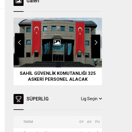
Galeri
SAHİL GÜVENLİK KOMUTANLIĞI 325
KÜLTÜ
ASKERİ PERSONEL ALACAK
ULUDAĞ
SÜPERLIG
Lig Seçin
TAKIM
OY
AV
PU