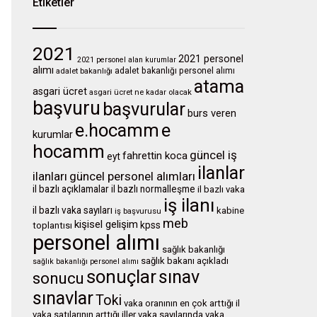
Etiketler
2021
2021 personel
2021 personel alan kurumlar
alımı
adalet bakanlığı personel alımı
adalet bakanlığı
atama
asgari ücret
asgari ücret ne kadar olacak
başvuru
başvurular
burs veren
e.hocamm
e
kurumlar
hocamm
güncel iş
fahrettin koca
eyt
ilanlar
ilanları
güncel personel alımları
il bazlı açıklamalar
il bazlı normalleşme
il bazlı vaka
iş ilanı
il bazlı vaka sayıları
kabine
iş başvurusu
meb
kişisel gelişim
kpss
toplantısı
personel alımı
sağlık bakanlığı
sağlık bakanı açıkladı
sağlık bakanlığı personel alımı
sonuçlar
sınav
sonucu
sınavlar
Toki
vaka oranının en çok arttığı il
vaka satılarının arttığı iller
vaka sayılarında
vaka