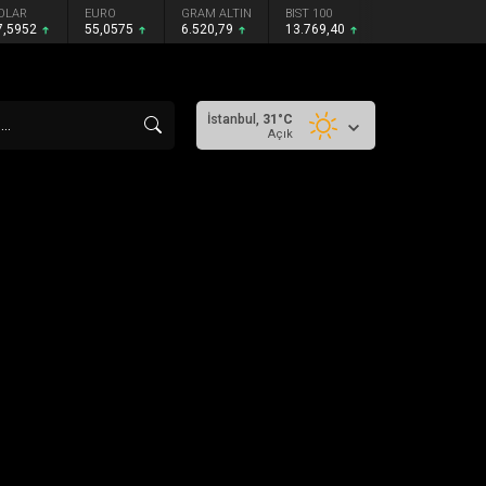
OLAR
EURO
GRAM ALTIN
BIST 100
7,5952
55,0575
6.520,79
13.769,40
İstanbul,
31
°C
Açık