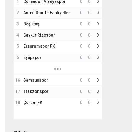
1
Corendon Alanyaspor
0
0
0
2
Amed Sportif Faaliyetler
0
0
0
3
Beşiktaş
0
0
0
4
Çaykur Rizespor
0
0
0
5
Erzurumspor FK
0
0
0
6
Eyüpspor
0
0
0
16
Samsunspor
0
0
0
17
Trabzonspor
0
0
0
18
Çorum FK
0
0
0