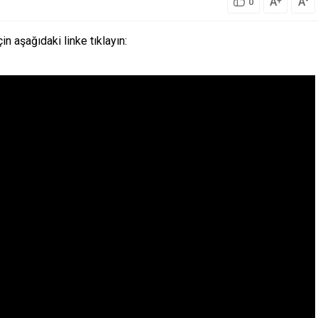
A
A
+
-
0
çin aşağıdaki linke tıklayın:
ERSİTESİ 406
İSTANBUL ÜNİVERSİTESİ-
ERSONEL ALIYOR
CERRAHPAŞA SÖZLEŞMELİ 111
PERSONEL ALACAK