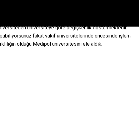
niversiteden üniversiteye göre değişkenlik göstermektedir.
apabiliyorsunuz fakat vakıf üniversitelerinde öncesinde işlem
klılığın olduğu Medipol üniversitesini ele aldık.