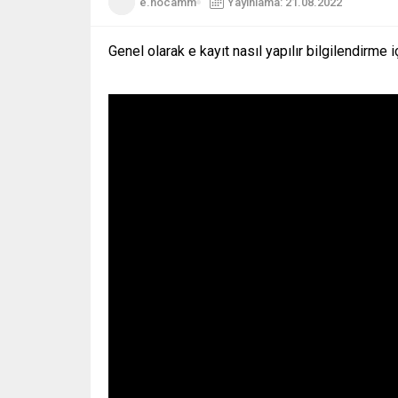
e.hocamm
Yayınlama: 21.08.2022
Genel olarak e kayıt nasıl yapılır bilgilendirme i
EGE ÜNİVERSİTESİ 40 SÖZLEŞMELİ
HARRAN ÜNİV
PERSONEL ALIMI YAPIYOR
SÖZLEŞMELİ P