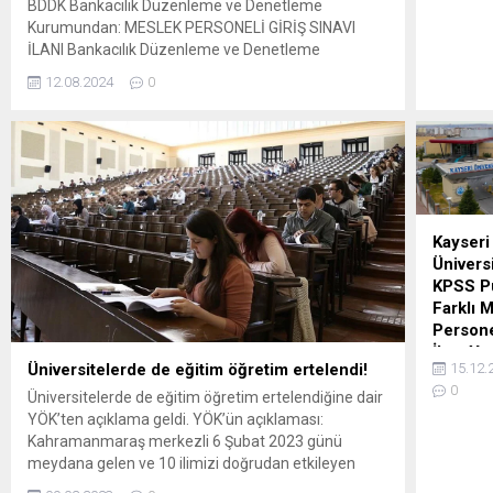
BDDK Bankacılık Düzenleme ve Denetleme
Üniversit
Kurumundan: MESLEK PERSONELİ GİRİŞ SINAVI
uzaktan 
İLANI Bankacılık Düzenleme ve Denetleme
geçiyor.
Kurumuna, giriş sınavı sonuçlarına göre Kurum ana
Cumhurb
12.08.2024
0
ve danışma hizmet birimlerinde (İstanbul) istihdam
Erdoğan
edilmek üzere Bankalar Yeminli Murakıp Yardımcısı,
yurtlarını
Bankacılık Uzman Yardımcısı (Bankacılık, Bilişim ve
depremz
Hukuk Alanları) ile Destek Hizmetleri Daire
barınma
Başkanlıkları bünyesindeki Kurul İşleri...
kullanıla
açıkladı.
Cumhurb
Kayseri
Recep T
Ünivers
Erdoğan
KPSS P
“Üniversi
Farklı 
tamamın
Persone
Yurtlar
İlanı Ya
misafirh
Üniversitelerde de eğitim öğretim ertelendi!
15.12.
Kayseri Ü
için kull
0
Üniversitelerde de eğitim öğretim ertelendiğine dair
personel 
yaz tatil
YÖK’ten açıklama geldi. YÖK’ün açıklaması:
yayımlan
üniversit
Kahramanmaraş merkezli 6 Şubat 2023 günü
Dağılımı
tatil edi
meydana gelen ve 10 ilimizi doğrudan etkileyen
Üniversi
deprem nedeniyle; Bu bölgeden olup diğer illerdeki
kişilik bo