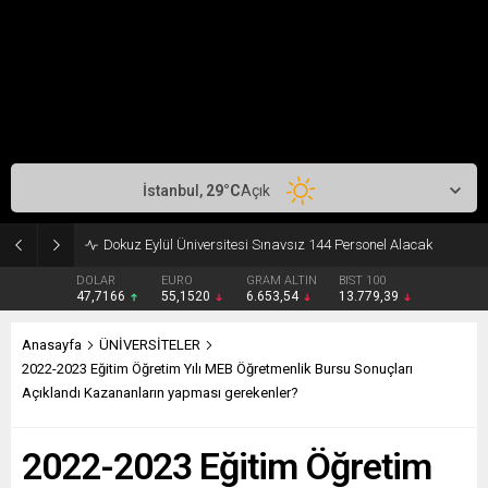
İstanbul,
29
°C
Açık
Dokuz Eylül Üniversitesi Sınavsız 144 Personel Alacak
DOLAR
EURO
GRAM ALTIN
BIST 100
47,7166
55,1520
6.653,54
13.779,39
Anasayfa
ÜNİVERSİTELER
2022-2023 Eğitim Öğretim Yılı MEB Öğretmenlik Bursu Sonuçları
Açıklandı Kazananların yapması gerekenler?
2022-2023 Eğitim Öğretim