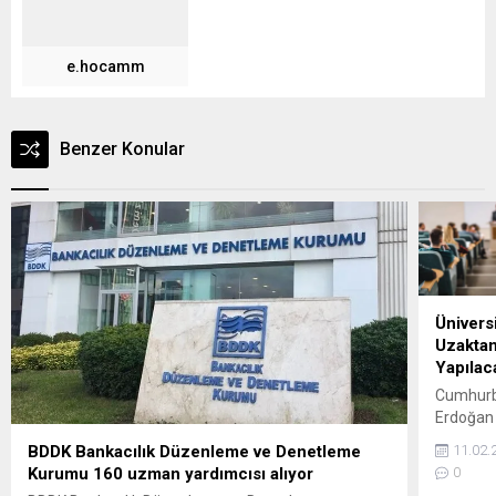
e.hocamm
Benzer Konular
Ünivers
Uzaktan
Yapılac
Cumhurb
Erdoğan 
tatiline 
BDDK Bankacılık Düzenleme ve Denetleme
11.02.
üniversit
Kurumu 160 uzman yardımcısı alıyor
0
tatil edi