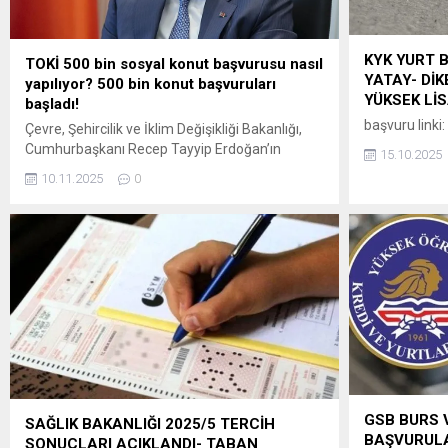
KYK YURT 
TOKİ 500 bin sosyal konut başvurusu nasıl
YATAY- DİK
yapılıyor? 500 bin konut başvuruları
YÜKSEK Lİ
başladı!
başvuru linki:
Çevre, Şehircilik ve İklim Değişikliği Bakanlığı,
Cumhurbaşkanı Recep Tayyip Erdoğan’ın
15.10.2025
açıkladığı 81 ili kapsayan “Yüzyılın Konut
10.11.2025
0
Projesi” ile Türkiye tarihinin en büyük sosyal
konut adımını hayata geçiriyor. Proje ile inşa
edilecek 500 bin sosyal konut, dar gelirli
vatandaşlar için yüzde 10 peşinat ve 240 aya
kadar vade seçeneği ile satışa...
GSB BURS 
SAĞLIK BAKANLIĞI 2025/5 TERCİH
BAŞVURULA
SONUÇLARI AÇIKLANDI- TABAN