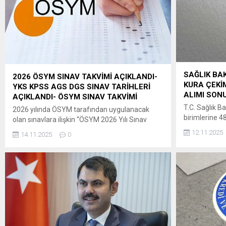
SAĞLIK BAK
2026 ÖSYM SINAV TAKVİMİ AÇIKLANDI-
KURA ÇEKİM
YKS KPSS AGS DGS SINAV TARİHLERİ
ALIMI SONU
AÇIKLANDI- ÖSYM SINAV TAKVİMİ
T.C. Sağlık Ba
2026 yılında ÖSYM tarafından uygulanacak
birimlerine 4
olan sınavlara ilişkin “ÖSYM 2026 Yılı Sınav
Kanuna dayan
Takvimi”ne, 14 Kasım
12.11.2025
14.11.2025
0
Kuruluşların
2025 tarihinde saat 09.30’dan itibaren
Usul ve Esas
ÖSYM’nin https://www.osym.gov.tr adresinden
hükümleri uyar
erişilebilecektir. Adaylara ve kamuoyuna
08/10/2025 
saygıyla duyurulur. ÖSYM BAŞKANLIĞI ” ÖSYM
13/10/2025ta
2026 Yılı Sınav Takvimi (Güncel gelişmelere
il düzeyinde b
göre ÖSYM Sınav Takvimi yenilenerek
alınan başvuru
kamuoyuna duyurulacaktır.)