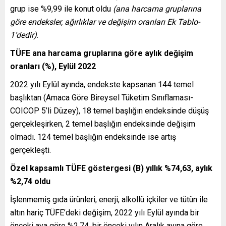
grup ise %9,99 ile konut oldu
(ana harcama gruplarına
göre endeksler, ağırlıklar ve değişim oranları Ek Tablo-
1’dedir)
.
TÜFE ana harcama gruplarına göre aylık değişim
oranları (%), Eylül 2022
2022 yılı Eylül ayında, endekste kapsanan 144 temel
başlıktan (Amaca Göre Bireysel Tüketim Sınıflaması-
COICOP 5’li Düzey), 18 temel başlığın endeksinde düşüş
gerçekleşirken, 2 temel başlığın endeksinde değişim
olmadı. 124 temel başlığın endeksinde ise artış
gerçekleşti.
Özel kapsamlı TÜFE göstergesi (B) yıllık %74,63, aylık
%2,74 oldu
İşlenmemiş gıda ürünleri, enerji, alkollü içkiler ve tütün ile
altın hariç TÜFE’deki değişim, 2022 yılı Eylül ayında bir
önceki aya göre %2,74, bir önceki yılın Aralık ayına göre