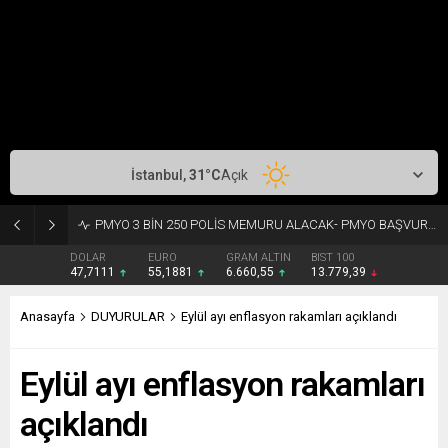
İstanbul,
31
°C
Açık
PMYO 3 BİN 250 POLİS MEMURU ALACAK- PMYO BAŞVURU ŞARTLARI- BAŞVURU LİNKİ
DOLAR
EURO
GRAM ALTIN
BIST 100
47,7111
55,1881
6.660,55
13.779,39
Anasayfa
DUYURULAR
Eylül ayı enflasyon rakamları açıklandı
Eylül ayı enflasyon rakamları
açıklandı