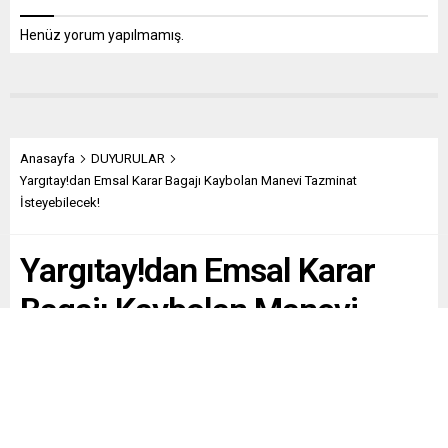
Henüz yorum yapılmamış.
Anasayfa
DUYURULAR
Yargıtay!dan Emsal Karar Bagajı Kaybolan Manevi Tazminat
İsteyebilecek!
Yargıtay!dan Emsal Karar
Bagajı Kaybolan Manevi
Tazminat İsteyebilecek!
Paylaş
Tweetle
Gönder