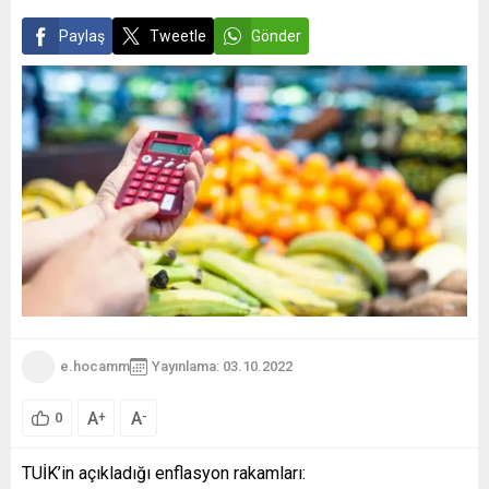
Paylaş
Tweetle
Gönder
e.hocamm
Yayınlama: 03.10.2022
A
A
+
-
0
TUİK’in açıkladığı enflasyon rakamları: