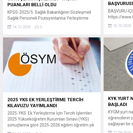
BAŞVURUSU
PUANLARI BELLİ OLDU
BAŞVURU İÇİN
KPSS-2025/5: Sağlık Bakanlığının Sözleşmeli
https://www.t
Sağlık Personeli Pozisyonlarına Yerleştirme
basvurusu
Sonuçları Açıklandı 29 Eylül-6 Ekim
13.10.2025
14.10.2025
0
2025 tarihleri arasında tercihleri alınan KPSS-
2025/5 Sağlık Bakanlığının sözleşmeli sağlık
personeli pozisyonlarına yerleştirme işlemleri
tamamlanmıştır. ” Adaylar, yerleştirme
sonuçlarına 14 Ekim 2025 tarihinde
saat 15.00’ten itibaren
ÖSYM’nin https://sonuc.osym.gov.tr adresinden
T.C. kimlik numaraları ve aday şifreleriyle
erişebilecektir. Yerleştirme sonuçlarına ilişkin
sayısal bilgiler Ek’te sunulmuştur. Adaylara ve
kamuoyuna...
KYK YURT 
2025 YKS EK YERLEŞTİRME TERCİH
BAŞLADI
KILAVUZU YAYIMLANDI
KYGM yurt nak
2025-YKS: Ek Yerleştirme İçin Tercih İşlemleri
öğrencilerin y
2025 Yükseköğretim Kurumları Sınavı (YKS)
sağlayan bir s
sonuçlarına göre 2025-2026 eğitim öğretim yılı
platformu üzer
için yükseköğretim programlarına ek
22.09.2025