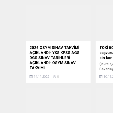
2026 ÖSYM SINAV TAKVİMİ
TOKİ 50
AÇIKLANDI- YKS KPSS AGS
başvuru
DGS SINAV TARİHLERİ
bin kon
AÇIKLANDI- ÖSYM SINAV
Çevre, Şe
TAKVİMİ
Bakanlı
2026 yılında ÖSYM tarafından
Tayyip Er
14.11.2025
0
10.11.
uygulanacak olan sınavlara ilişkin
kapsayan
“ÖSYM 2026 Yılı Sınav
Türkiye 
Takvimi”ne, 14 Kasım
konut ad
2025 tarihinde saat 09.30’dan itibaren
Proje ile
ÖSYM’nin https://www.osym.gov.tr adresinden
konut, da
erişilebilecektir. Adaylara ve
yüzde 10
kamuoyuna saygıyla duyurulur.
vade seçe