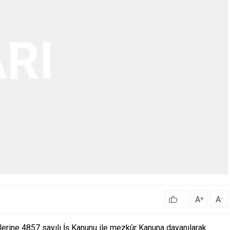
A
A
+
-
imlerine 4857 sayılı İş Kanunu ile mezkûr Kanuna dayanılarak