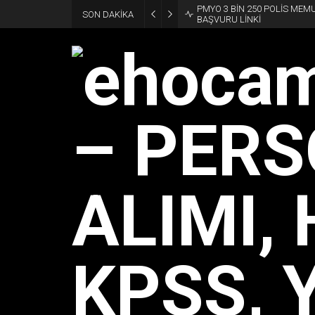
PMYO 3 BİN 250 POLİS MEM
SON DAKİKA
BAŞVURU LİNKİ