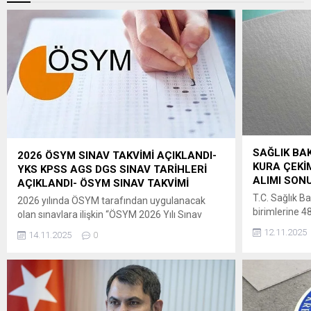
SAĞLIK BAK
2026 ÖSYM SINAV TAKVİMİ AÇIKLANDI-
KURA ÇEKİM
YKS KPSS AGS DGS SINAV TARİHLERİ
ALIMI SONU
AÇIKLANDI- ÖSYM SINAV TAKVİMİ
T.C. Sağlık Ba
2026 yılında ÖSYM tarafından uygulanacak
birimlerine 4
olan sınavlara ilişkin “ÖSYM 2026 Yılı Sınav
Kanuna dayan
Takvimi”ne, 14 Kasım
12.11.2025
14.11.2025
0
Kuruluşların
2025 tarihinde saat 09.30’dan itibaren
Usul ve Esas
ÖSYM’nin https://www.osym.gov.tr adresinden
hükümleri uyar
erişilebilecektir. Adaylara ve kamuoyuna
08/10/2025 
saygıyla duyurulur. ÖSYM BAŞKANLIĞI ” ÖSYM
13/10/2025ta
2026 Yılı Sınav Takvimi (Güncel gelişmelere
il düzeyinde b