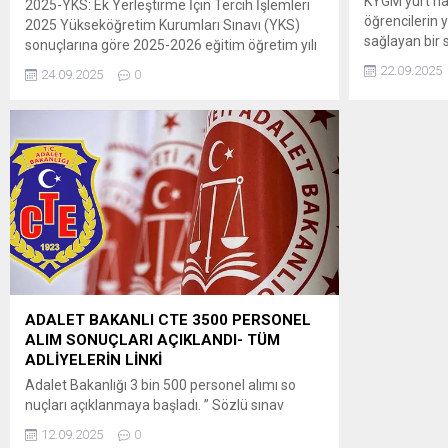
KYGM yurt nak
2025-YKS: Ek Yerleştirme İçin Tercih İşlemleri
öğrencilerin y
2025 Yükseköğretim Kurumları Sınavı (YKS)
sağlayan bir s
sonuçlarına göre 2025-2026 eğitim öğretim yılı
platformu üzer
için yükseköğretim programlarına ek
22.09.2025
24.09.2025
0
BAŞVURU İÇİN
yerleştirme işlemleri, ÖSYM tarafından
https://biz.gs
yapılacaktır. ” Adaylar, 2025-YKS Ek Yerleştirme
için tercihlerini, 25-30 Eylül 2025 tarihleri
arasında T.C. kimlik numarası ve şifresiyle
ÖSYM’nin https://ais.osym.gov.tr adresinden
veya ÖSYM Aday İşlemleri Mobil
Uygulaması’ndan bireysel olarak...
ADALET BAKANLI CTE 3500 PERSONEL
ALIM SONUÇLARI AÇIKLANDI- TÜM
ADLİYELERİN LİNKİ
Adalet Bakanlığı 3 bin 500 personel alımı so
nuçları açıklanmaya başladı. ” Sözlü sınav
konuları a) İlgilinin atanacağı kadronun
12.09.2025
0
gerektirdiği mesleki bilgi (40 puan), b) Atatürk