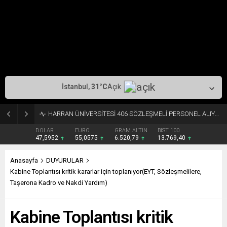
İstanbul,
31
°C
Açık
HARRAN ÜNİVERSİTESİ 406 SÖZLEŞMELİ PERSONEL ALIYOR
DOLAR
EURO
GRAM ALTIN
BIST 100
47,5952
55,0575
6.520,79
13.769,40
Anasayfa
DUYURULAR
Kabine Toplantısı kritik kararlar için toplanıyor(EYT, Sözleşmelilere,
Taşerona Kadro ve Nakdi Yardım)
Kabine Toplantısı kritik