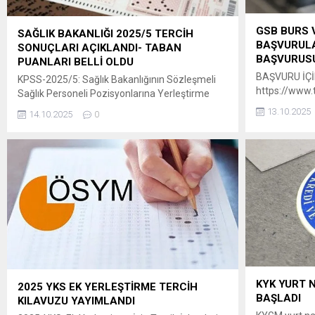
GSB BURS 
SAĞLIK BAKANLIĞI 2025/5 TERCİH
BAŞVURULA
SONUÇLARI AÇIKLANDI- TABAN
BAŞVURUSU
PUANLARI BELLİ OLDU
BAŞVURU İÇİN
KPSS-2025/5: Sağlık Bakanlığının Sözleşmeli
https://www.t
Sağlık Personeli Pozisyonlarına Yerleştirme
basvurusu
Sonuçları Açıklandı 29 Eylül-6 Ekim
13.10.2025
14.10.2025
0
2025 tarihleri arasında tercihleri alınan KPSS-
2025/5 Sağlık Bakanlığının sözleşmeli sağlık
personeli pozisyonlarına yerleştirme işlemleri
tamamlanmıştır. ” Adaylar, yerleştirme
sonuçlarına 14 Ekim 2025 tarihinde
saat 15.00’ten itibaren
ÖSYM’nin https://sonuc.osym.gov.tr adresinden
T.C. kimlik numaraları ve aday şifreleriyle
erişebilecektir. Yerleştirme sonuçlarına ilişkin
sayısal bilgiler Ek’te sunulmuştur. Adaylara ve
kamuoyuna...
KYK YURT 
2025 YKS EK YERLEŞTİRME TERCİH
BAŞLADI
KILAVUZU YAYIMLANDI