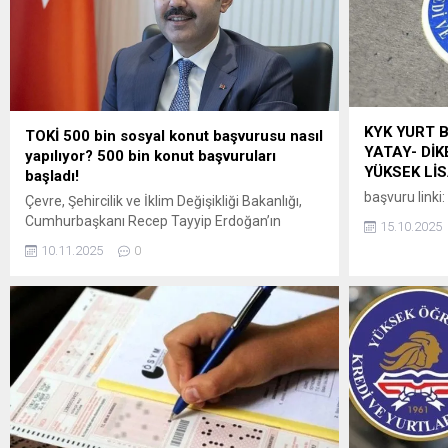
göre ÖSYM Sınav Takvimi yenilenerek
alınan başvuru
kamuoyuna duyurulacaktır.)
KYK YURT 
TOKİ 500 bin sosyal konut başvurusu nasıl
YATAY- DİK
yapılıyor? 500 bin konut başvuruları
YÜKSEK Lİ
başladı!
başvuru linki:
Çevre, Şehircilik ve İklim Değişikliği Bakanlığı,
Cumhurbaşkanı Recep Tayyip Erdoğan’ın
15.10.2025
açıkladığı 81 ili kapsayan “Yüzyılın Konut
10.11.2025
0
Projesi” ile Türkiye tarihinin en büyük sosyal
konut adımını hayata geçiriyor. Proje ile inşa
edilecek 500 bin sosyal konut, dar gelirli
vatandaşlar için yüzde 10 peşinat ve 240 aya
kadar vade seçeneği ile satışa...