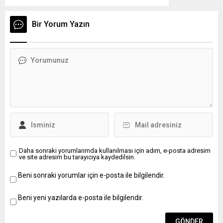
ilkeleri ve inkılâp tarihi (20 puan), c) Genel kültür
(20 puan), d) Bir konuyu kavrama ve ifade
Bir Yorum Yazın
yeteneği (20 puan), konularından oluşmaktadır.
Adayın sözlü...
Daha sonraki yorumlarımda kullanılması için adım, e-posta adresim
ve site adresim bu tarayıcıya kaydedilsin.
Beni sonraki yorumlar için e-posta ile bilgilendir.
Beni yeni yazılarda e-posta ile bilgilendir.