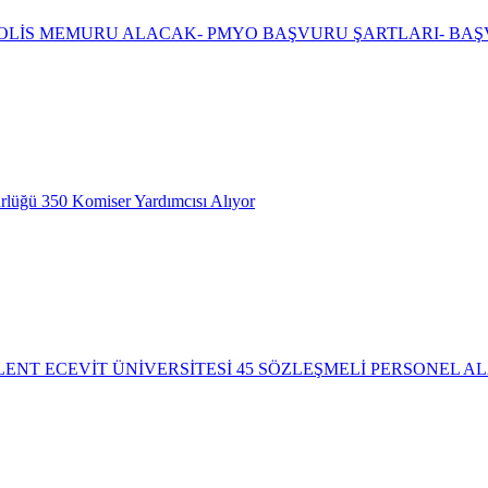
 POLİS MEMURU ALACAK- PMYO BAŞVURU ŞARTLARI- BAŞ
lüğü 350 Komiser Yardımcısı Alıyor
NT ECEVİT ÜNİVERSİTESİ 45 SÖZLEŞMELİ PERSONEL A