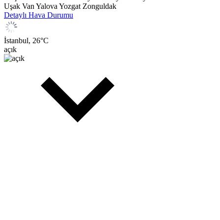
Uşak
Van
Yalova
Yozgat
Zonguldak
Detaylı Hava Durumu
İstanbul,
26
°C
açık