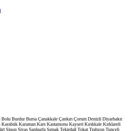
s
Bolu
Burdur
Bursa
Çanakkale
Çankırı
Çorum
Denizli
Diyarbakır
ş
Karabük
Karaman
Kars
Kastamonu
Kayseri
Kırıkkale
Kırklareli
iirt
Sinop
Sivas
Şanlıurfa
Şırnak
Tekirdağ
Tokat
Trabzon
Tunceli