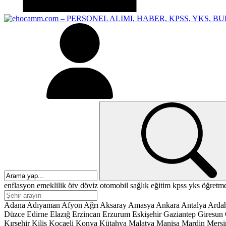
enflasyon
emeklilik
ötv
döviz
otomobil
sağlık
eğitim
kpss
yks
öğretm
Adana
Adıyaman
Afyon
Ağrı
Aksaray
Amasya
Ankara
Antalya
Arda
Düzce
Edirne
Elazığ
Erzincan
Erzurum
Eskişehir
Gaziantep
Giresun
Kırşehir
Kilis
Kocaeli
Konya
Kütahya
Malatya
Manisa
Mardin
Mersi