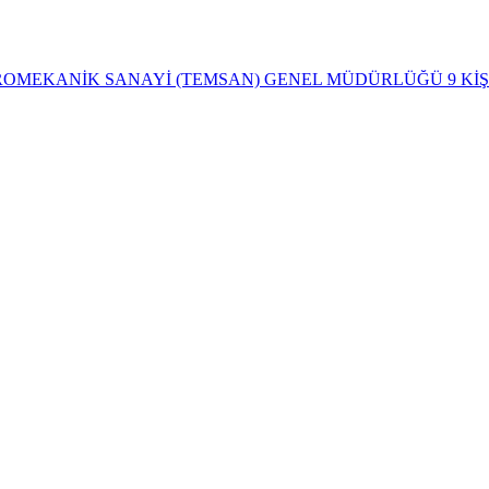
OMEKANİK SANAYİ (TEMSAN) GENEL MÜDÜRLÜĞÜ 9 KİŞİL