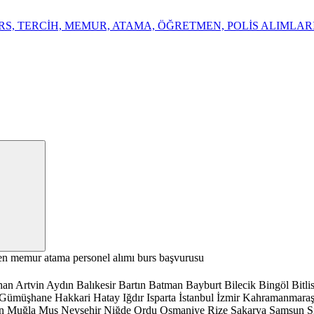
en
memur
atama
personel alımı
burs başvurusu
han
Artvin
Aydın
Balıkesir
Bartın
Batman
Bayburt
Bilecik
Bingöl
Bitli
Gümüşhane
Hakkari
Hatay
Iğdır
Isparta
İstanbul
İzmir
Kahramanmara
n
Muğla
Muş
Nevşehir
Niğde
Ordu
Osmaniye
Rize
Sakarya
Samsun
S