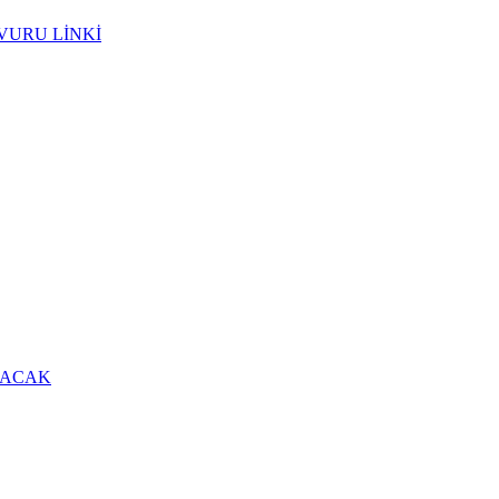
VURU LİNKİ
LACAK