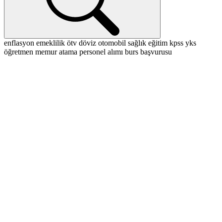
enflasyon
emeklilik
ötv
döviz
otomobil
sağlık
eğitim
kpss
yks
öğretmen
memur
atama
personel alımı
burs başvurusu