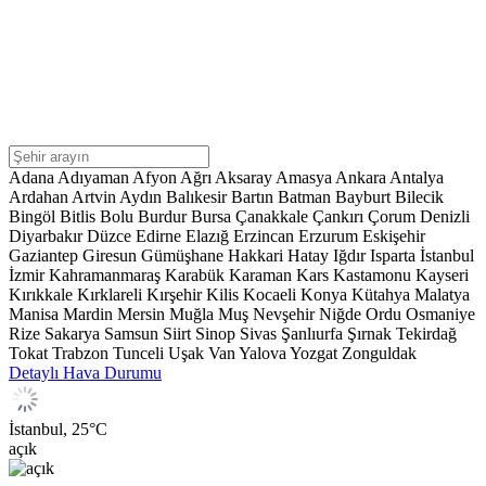
Adana
Adıyaman
Afyon
Ağrı
Aksaray
Amasya
Ankara
Antalya
Ardahan
Artvin
Aydın
Balıkesir
Bartın
Batman
Bayburt
Bilecik
Bingöl
Bitlis
Bolu
Burdur
Bursa
Çanakkale
Çankırı
Çorum
Denizli
Diyarbakır
Düzce
Edirne
Elazığ
Erzincan
Erzurum
Eskişehir
Gaziantep
Giresun
Gümüşhane
Hakkari
Hatay
Iğdır
Isparta
İstanbul
İzmir
Kahramanmaraş
Karabük
Karaman
Kars
Kastamonu
Kayseri
Kırıkkale
Kırklareli
Kırşehir
Kilis
Kocaeli
Konya
Kütahya
Malatya
Manisa
Mardin
Mersin
Muğla
Muş
Nevşehir
Niğde
Ordu
Osmaniye
Rize
Sakarya
Samsun
Siirt
Sinop
Sivas
Şanlıurfa
Şırnak
Tekirdağ
Tokat
Trabzon
Tunceli
Uşak
Van
Yalova
Yozgat
Zonguldak
Detaylı Hava Durumu
İstanbul,
25
°C
açık