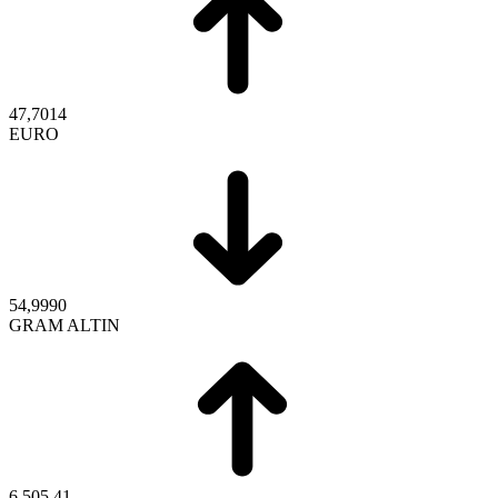
47,7014
EURO
54,9990
GRAM ALTIN
6.505,41