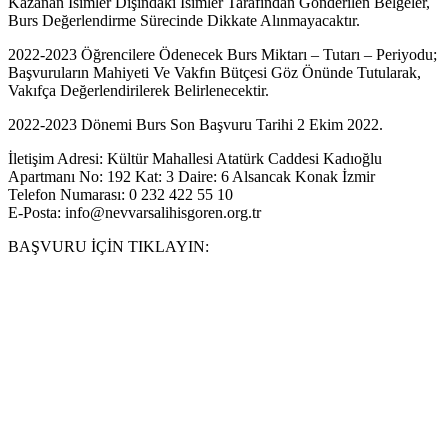
Kazanan İsimler Dışındaki İsimler Tarafından Gönderilen Belgeler,
Burs Değerlendirme Sürecinde Dikkate Alınmayacaktır.
2022-2023 Öğrencilere Ödenecek Burs Miktarı – Tutarı – Periyodu;
Başvuruların Mahiyeti Ve Vakfın Bütçesi Göz Önünde Tutularak,
Vakıfça Değerlendirilerek Belirlenecektir.
2022-2023 Dönemi Burs Son Başvuru Tarihi 2 Ekim 2022.
İletişim Adresi: Kültür Mahallesi Atatürk Caddesi Kadıoğlu
Apartmanı No: 192 Kat: 3 Daire: 6 Alsancak Konak İzmir
Telefon Numarası: 0 232 422 55 10
E-Posta: info@nevvarsalihisgoren.org.tr
BAŞVURU İÇİN TIKLAYIN: