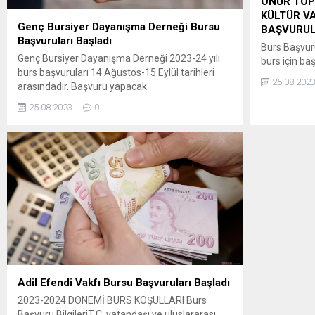
ONUR TOP
KÜLTÜR V
Genç Bursiyer Dayanışma Derneği Bursu
BAŞVURUL
Başvuruları Başladı
Burs Başvuru
Genç Bursiyer Dayanışma Derneği 2023-24 yılı
burs için baş
burs başvuruları 14 Ağustos-15 Eylül tarihleri
kurumdan bu
25.08.202
arasındadır. Başvuru yapacak
gerekir. Par
öğrencilerin, basvuru@gencburda.org adresine
kurumlarda 
25.08.2023
0
başvuru evraklarını mail atmaları gerekmektedir. ​
burs olanağ
Gerekli evraklar : ​ ​ NOT: Mülakat tarihleri web
yararlanama
sayfamız üzerinden duyurulacaktır. WEB
başvurusu, 
SAYFASI İÇİN TIKLAYIN:
doldurulara
https://www.gencburda.org/
belirtilen ev
tamamlanara
ulaştırılmas
Süresi...
Adil Efendi Vakfı Bursu Başvuruları Başladı
2023-2024 DÖNEMİ BURS KOŞULLARI Burs
Başvuru BilgileriT.C. vatandaşı ve uluslararası