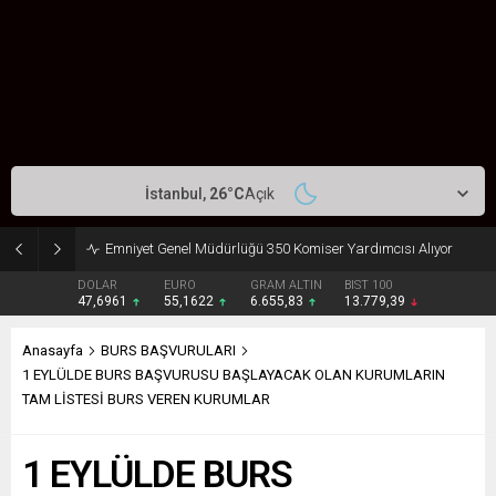
İstanbul,
26
°C
Açık
Emniyet Genel Müdürlüğü 350 Komiser Yardımcısı Alıyor
DOLAR
EURO
GRAM ALTIN
BIST 100
47,6961
55,1622
6.655,83
13.779,39
Anasayfa
BURS BAŞVURULARI
1 EYLÜLDE BURS BAŞVURUSU BAŞLAYACAK OLAN KURUMLARIN
TAM LİSTESİ BURS VEREN KURUMLAR
1 EYLÜLDE BURS