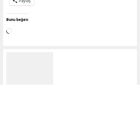
Paylaş
Bunu beğen:
e.hocamm
Benzer Konular