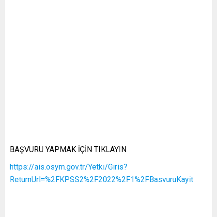
BAŞVURU YAPMAK İÇİN TIKLAYIN
https://ais.osym.gov.tr/Yetki/Giris?
ReturnUrl=%2FKPSS2%2F2022%2F1%2FBasvuruKayit