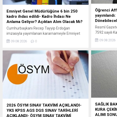
Öğrenci Aff
Emniyet Genel Müdürlüğüne 6 bin 250
yayımlandı:
kadro ihdas edildi- Kadro İhdası Ne
Dönebilece
Anlama Geliyor? Açıktan Alım Olacak Mı?
Resmî Gazete
Cumhurbaşkanı Recep Tayyip Erdoğan
7592 sayılı 
imzasıyla yayımlanan kararnameyle Emniyet
kapsamlı bir 
Genel Müdürlüğü (EGM) bünyesinde toplam
09.08.2026
09.08.2026
0
geçti. Hazırlı
6.250 kadro ihdas edildi. Merkez teşkilatı: 925
önlisans, lis
Başmüfettiş200 Merkez Emniyet Müdürü425
yükseköğretim
Emniyet Amiri Taşra teşkilatı: 500 Bilgisayar
öğrenciler il
İşletmeni4.200 Emniyet Amiri “ ”
hakkı elde et
Kanun’da beli
yükseköğreti
SAĞLIK BAK
2026 ÖSYM SINAV TAKVİMİ AÇIKLANDI-
KURA ÇEKİM
YKS KPSS AGS DGS SINAV TARİHLERİ
ALIMI SONU
AÇIKLANDI- ÖSYM SINAV TAKVİMİ