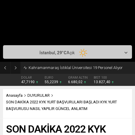
İstanbul,
29
°C
Açık
Kahramanmaraş İstiklal Üniversitesi 19 Personel Alıyor
DOLAR
EURO
GRAM ALTIN
BIST 100
47,7190
55,2239
6.680,02
13.827,40
Anasayfa
DUYURULAR
SON DAKİKA 2022 KYK YURT BAŞVURULARI BAŞLADI KYK YURT
BAŞVURUSU NASIL YAPILIR GÜNCEL ANLATIM
SON DAKİKA 2022 KYK