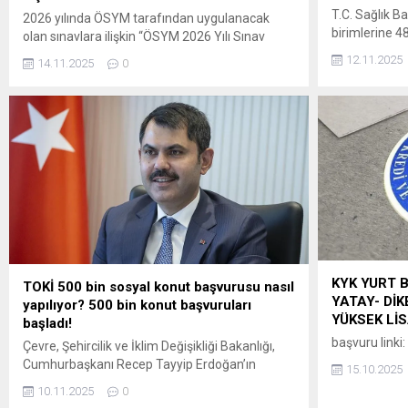
T.C. Sağlık Ba
2026 yılında ÖSYM tarafından uygulanacak
birimlerine 4
olan sınavlara ilişkin “ÖSYM 2026 Yılı Sınav
Kanuna dayan
Takvimi”ne, 14 Kasım
12.11.2025
14.11.2025
0
Kuruluşların
2025 tarihinde saat 09.30’dan itibaren
Usul ve Esas
ÖSYM’nin https://www.osym.gov.tr adresinden
hükümleri uyar
erişilebilecektir. Adaylara ve kamuoyuna
08/10/2025 
saygıyla duyurulur. ÖSYM BAŞKANLIĞI ” ÖSYM
13/10/2025ta
2026 Yılı Sınav Takvimi (Güncel gelişmelere
il düzeyinde b
göre ÖSYM Sınav Takvimi yenilenerek
alınan başvuru
kamuoyuna duyurulacaktır.)
KYK YURT 
TOKİ 500 bin sosyal konut başvurusu nasıl
YATAY- DİK
yapılıyor? 500 bin konut başvuruları
YÜKSEK Lİ
başladı!
başvuru linki:
Çevre, Şehircilik ve İklim Değişikliği Bakanlığı,
Cumhurbaşkanı Recep Tayyip Erdoğan’ın
15.10.2025
açıkladığı 81 ili kapsayan “Yüzyılın Konut
10.11.2025
0
Projesi” ile Türkiye tarihinin en büyük sosyal