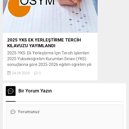
saat 15.00’ten itibaren
ÖSYM’nin https://sonuc.osym.gov.tr adresinden
T.C. kimlik numaraları ve aday şifreleriyle
erişebilecektir. Yerleştirme sonuçlarına ilişkin
sayısal bilgiler Ek’te sunulmuştur. Adaylara ve
kamuoyuna...
2025 YKS EK YERLEŞTİRME TERCİH
KILAVUZU YAYIMLANDI
2025-YKS: Ek Yerleştirme İçin Tercih İşlemleri
2025 Yükseköğretim Kurumları Sınavı (YKS)
sonuçlarına göre 2025-2026 eğitim öğretim yılı
için yükseköğretim programlarına ek
24.09.2025
0
yerleştirme işlemleri, ÖSYM tarafından
yapılacaktır. ” Adaylar, 2025-YKS Ek Yerleştirme
için tercihlerini, 25-30 Eylül 2025 tarihleri
Bir Yorum Yazın
arasında T.C. kimlik numarası ve şifresiyle
ÖSYM’nin https://ais.osym.gov.tr adresinden
veya ÖSYM Aday İşlemleri Mobil
Uygulaması’ndan bireysel olarak...