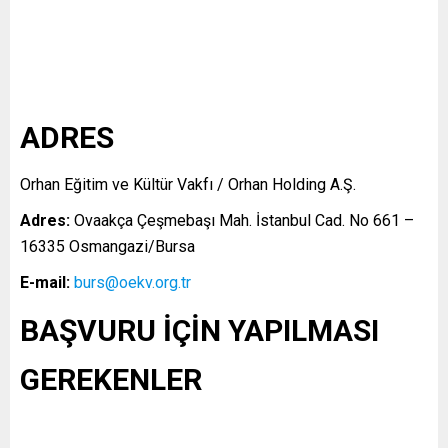
ADRES
Orhan Eğitim ve Kültür Vakfı / Orhan Holding A.Ş.
Adres:
Ovaakça Çeşmebaşı Mah. İstanbul Cad. No 661 –
16335 Osmangazi/Bursa
E-mail:
burs@oekv.org.tr
BAŞVURU İÇİN YAPILMASI
GEREKENLER