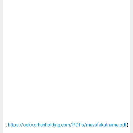
:
https://oekv.orhanholding.com/PDFs/muvafakatname.pdf
)