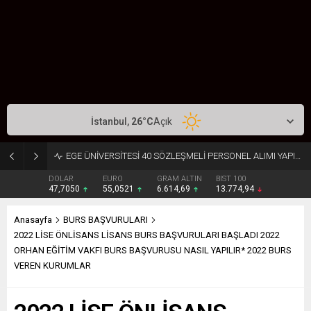
İstanbul,
26
°C
Açık
EGE ÜNİVERSİTESİ 40 SÖZLEŞMELİ PERSONEL ALIMI YAPIYOR
DOLAR
EURO
GRAM ALTIN
BIST 100
47,7050
55,0521
6.614,69
13.774,94
Anasayfa
BURS BAŞVURULARI
2022 LİSE ÖNLİSANS LİSANS BURS BAŞVURULARI BAŞLADI 2022
ORHAN EĞİTİM VAKFI BURS BAŞVURUSU NASIL YAPILIR* 2022 BURS
VEREN KURUMLAR