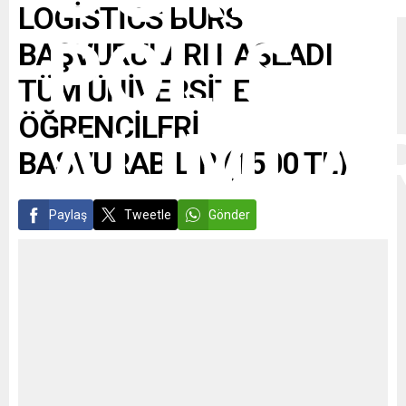
LOGİSTİCS BURS
BAŞVURULARI BAŞLADI
TÜM ÜNİVERSİTE
ÖĞRENCİLERİ
BAŞVURABİLİR (1500 TL)
Paylaş
Tweetle
Gönder