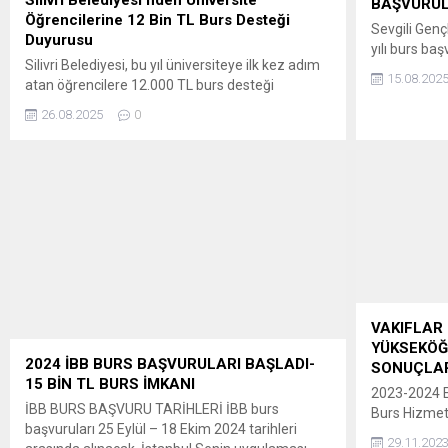
BAŞVURUL
Öğrencilerine 12 Bin TL Burs Desteği
Sevgili Gen
Duyurusu
yılı burs baş
Silivri Belediyesi, bu yıl üniversiteye ilk kez adım
Bu yıl da b
15.08.202
atan öğrencilere 12.000 TL burs desteği
online olara
sağlayacak. ” Belediye Başkanı Bora BALCIOĞLU:
Başvuru süre
26.08.2025
0
GENÇLERİMİZİN YANINDAYIZ! Üniversite
hakkında tü
yolculuğunda gençlerimizin karşılaştığı
http://tev.or
zorlukların farkındayız. Onların geleceğini
paylaşacağız.
şekillendirdiği bu önemli süreçte yanlarında
unutmayın, 
olmak, Sosyal Belediyecilik anlayışımızın bir
adımda, aklı
gereği ve görevlerimizden biridir. Bu sebeple bu
yanınızda ol
yıl üniversiteye adım...
VAKIFLAR
YÜKSEKÖĞ
2024 İBB BURS BAŞVURULARI BAŞLADI-
SONUÇLAR
15 BİN TL BURS İMKANI
2023-2024 Eğ
İBB BURS BAŞVURU TARİHLERİ İBB burs
Burs Hizmetl
başvuruları 25 Eylül – 18 Ekim 2024 tarihleri
Yükseköğren
29.11.202