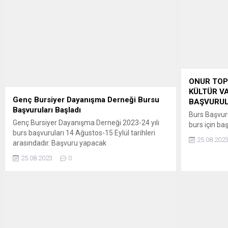
DGS ek yerle
TIKLAYIN: TÜM SORULARINIZI
belirlenecek
SORABİLECEĞİNİZ ADRES :
başvuru tari
https://www.instagram.com/e.hocamm/
sayfada duy
eğitim yılı 
başvuruları 
ONUR TOP
KÜLTÜR V
Genç Bursiyer Dayanışma Derneği Bursu
BAŞVURUL
Başvuruları Başladı
Burs Başvuru
Genç Bursiyer Dayanışma Derneği 2023-24 yılı
burs için baş
burs başvuruları 14 Ağustos-15 Eylül tarihleri
kurumdan bu
25.08.202
arasındadır. Başvuru yapacak
gerekir. Par
öğrencilerin, basvuru@gencburda.org adresine
kurumlarda 
25.08.2023
0
başvuru evraklarını mail atmaları gerekmektedir. ​
burs olanağ
Gerekli evraklar : ​ ​ NOT: Mülakat tarihleri web
yararlanama
sayfamız üzerinden duyurulacaktır. WEB
başvurusu, 
SAYFASI İÇİN TIKLAYIN:
doldurulara
https://www.gencburda.org/
belirtilen ev
tamamlanara
ulaştırılmas