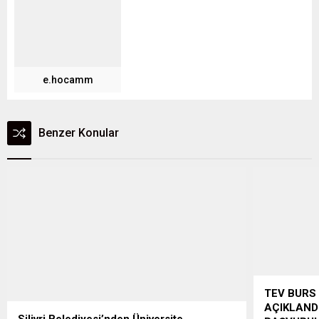
e.hocamm
Benzer Konular
TEV BURS
AÇIKLAND
Silivri Belediyesi’nden Üniversite