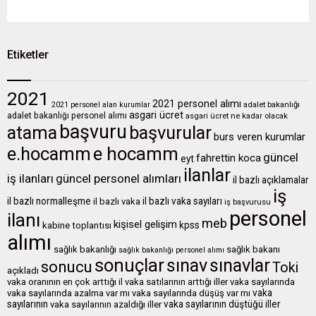
Etiketler
2021
2021 personel alımı
2021 personel alan kurumlar
adalet bakanlığı
asgari ücret
adalet bakanlığı personel alımı
asgari ücret ne kadar olacak
başvuru
atama
başvurular
burs veren kurumlar
e.hocamm
e hocamm
güncel
fahrettin koca
eyt
ilanlar
iş ilanları
güncel personel alımları
il bazlı açıklamalar
iş
il bazlı normalleşme
il bazlı vaka sayıları
il bazlı vaka
iş başvurusu
personel
ilanı
meb
kişisel gelişim
kpss
kabine toplantısı
alımı
sağlık bakanlığı
sağlık bakanı
sağlık bakanlığı personel alımı
sonuçlar
sınavlar
sınav
sonucu
Toki
açıkladı
vaka oranının en çok arttığı il
vaka satılarının arttığı iller
vaka sayılarında
vaka
vaka sayılarında azalma var mı
vaka sayılarında düşüş var mı
sayılarının
vaka sayılarının düştüğü iller
vaka sayılarının azaldığı iller