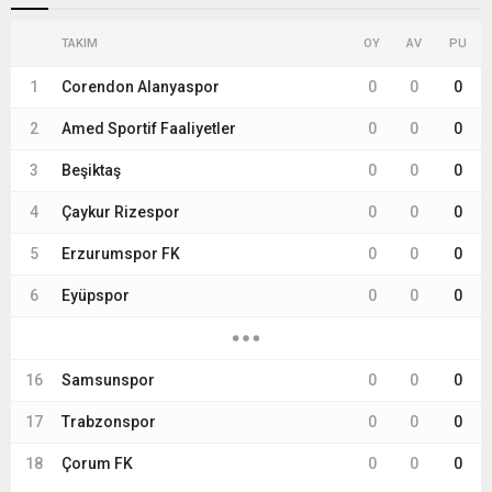
TAKIM
OY
AV
PU
1
Corendon Alanyaspor
0
0
0
2
Amed Sportif Faaliyetler
0
0
0
3
Beşiktaş
0
0
0
4
Çaykur Rizespor
0
0
0
5
Erzurumspor FK
0
0
0
6
Eyüpspor
0
0
0
16
Samsunspor
0
0
0
17
Trabzonspor
0
0
0
18
Çorum FK
0
0
0