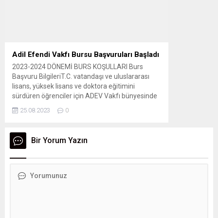
Süresi...
Adil Efendi Vakfı Bursu Başvuruları Başladı
2023-2024 DÖNEMİ BURS KOŞULLARI Burs
Başvuru BilgileriT.C. vatandaşı ve uluslararası
lisans, yüksek lisans ve doktora eğitimini
sürdüren öğrenciler için ADEV Vakfı bünyesinde
Burs Komisyonu tarafından belirlenmiş koşullar
25.08.2023
0
doğrultusunda yıllık (9 ay) boyunca burs verilir.
Başvuru Şartları Başvuru Esnasında İstenilen
Belgeler 1- Burs başvuru formu2- Öğrenci
Bir Yorum Yazın
belgesi (yeni başlayanlar için ösym sonuç...