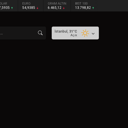
OLAR
EURO
GRAM ALTIN
BIST 100
7,5935
54,9385
6.465,12
13.798,82
İstanbul,
31
°C
Açık