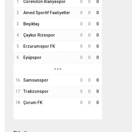
1
Corendon Alanyaspor
0
0
0
2
Amed Sportif Faaliyetler
0
0
0
3
Beşiktaş
0
0
0
4
Çaykur Rizespor
0
0
0
5
Erzurumspor FK
0
0
0
6
Eyüpspor
0
0
0
16
Samsunspor
0
0
0
17
Trabzonspor
0
0
0
18
Çorum FK
0
0
0