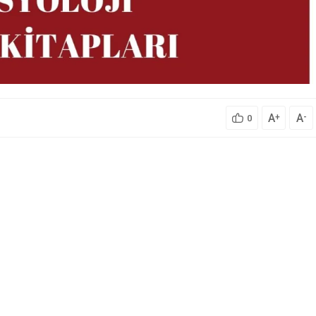
A
A
+
-
0
Emniyet Genel Müdürlüğü 350 Komis
Yardımcısı Alıyor