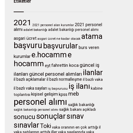
Etiketler
2021
2021 personel
2021 personel alan kurumlar
alımı
adalet bakanlığı personel alımı
adalet bakanlığı
atama
asgari ücret
asgari ücret ne kadar olacak
başvuru
başvurular
burs veren
e.hocamm
e
kurumlar
hocamm
güncel iş
fahrettin koca
eyt
ilanlar
ilanları
güncel personel alımları
il bazlı açıklamalar
il bazlı normalleşme
il bazlı vaka
iş ilanı
il bazlı vaka sayıları
kabine
iş başvurusu
meb
kişisel gelişim
kpss
toplantısı
personel alımı
sağlık bakanlığı
sağlık bakanı açıkladı
sağlık bakanlığı personel alımı
sonuçlar
sınav
sonucu
sınavlar
Toki
vaka oranının en çok arttığı il
vaka satılarının arttığı iller
vaka sayılarında
vaka