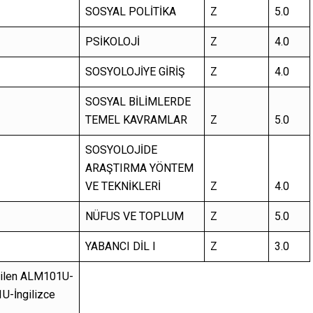
SOSYAL POLİTİKA
Z
5.0
PSİKOLOJİ
Z
4.0
SOSYOLOJİYE GİRİŞ
Z
4.0
SOSYAL BİLİMLERDE
TEMEL KAVRAMLAR
Z
5.0
SOSYOLOJİDE
ARAŞTIRMA YÖNTEM
VE TEKNİKLERİ
Z
4.0
NÜFUS VE TOPLUM
Z
5.0
YABANCI DİL I
Z
3.0
edilen ALM101U-
U-İngilizce