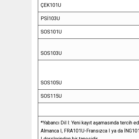
ÇEK101U
PSİ103U
SOS101U
SOS103U
SOS105U
SOS115U
*Yabancı Dil I: Yeni kayıt aşamasında tercih 
Almanca I, FRA101U-Fransızca I ya da İNG101
I derslerinden bir tanesidir.