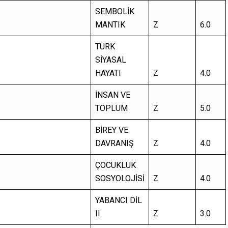
SEMBOLİK
MANTIK
Z
6.0
TÜRK
SİYASAL
HAYATI
Z
4.0
İNSAN VE
TOPLUM
Z
5.0
BİREY VE
DAVRANIŞ
Z
4.0
ÇOCUKLUK
SOSYOLOJİSİ
Z
4.0
YABANCI DİL
II
Z
3.0