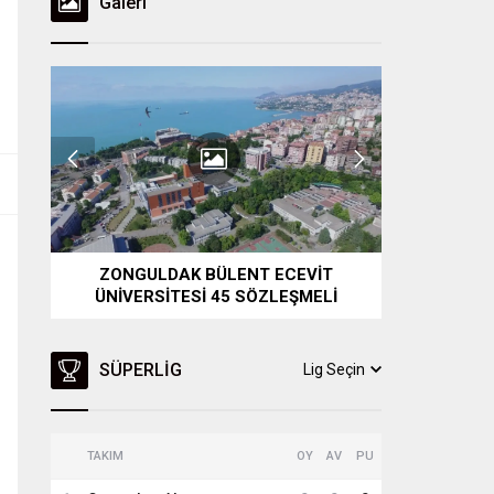
Galeri
er
ZONGULDAK BÜLENT ECEVİT
ESKİŞEHİ
ÜNİVERSİTESİ 45 SÖZLEŞMELİ
203 SÖZ
PERSONEL ALACAK
SÜPERLIG
Lig Seçin
TAKIM
OY
AV
PU