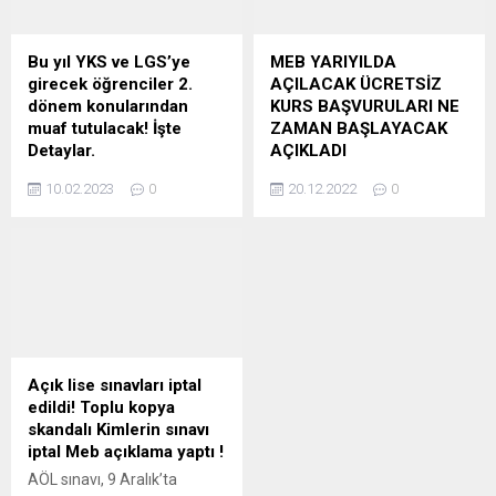
bildirdi. Türkiye Özel Okullar
“Tüm Türkiye’de bu yıl
Derneği (TÖZOK), Tüm Özel
LGS’ye girecek
Öğretim Kurumları Derneği
öğrencilerimiz II. dönem
Bu yıl YKS ve LGS’ye
MEB YARIYILDA
(TÖDER), Özel Öğretim
konularından, YKS’ye
girecek öğrenciler 2.
AÇILACAK ÜCRETSİZ
Derneği (ÖZDER), Özel
girecek öğrencilerimiz ise
dönem konularından
KURS BAŞVURULARI NE
Eğitim-Öğretim Derneği
12. sınıfın II. dönem
muaf tutulacak! İşte
ZAMAN BAŞLAYACAK
(ÖZDEBİR), Özel Öğretim
konularından sorumlu
Detaylar.
AÇIKLADI
Kurumları Birliği...
tutulmayacaktır” ifadelerini
Tüm Türkiye’de bu yıl LGS’ye
Milli Eğitim Bakanı Mahmut
kullandı. YKS’DE HANGİ
10.02.2023
0
20.12.2022
0
girecek öğrencilerimiz II.
Özer, yarıyıl tatili için
KONULAR...
dönem konularından,
başvurularını 9 Ocak’ta
YKS’ye girecek
başlatacakları ücretsiz
öğrencilerimiz ise 12. sınıfın
kurslara öğrenci ve
II. dönem konularından
öğretmenlerin bulundukları
sorumlu tutulmayacaktır.
illerde katılabileceklerini
Tüm Türkiye’de bu yıl LGS’ye
bildirdi. Özer, yaptığı yazılı
girecek öğrencilerimiz II.
açıklamada, ilk kez geçen
dönem konularından,
yaz tatilinde açılan İngilizce,
Açık lise sınavları iptal
YKS’ye girecek
matematik, bilim ve sanat
edildi! Toplu kopya
öğrencilerimiz ise 12. sınıfın
kurslarına öğrencilerin
skandalı Kimlerin sınavı
II. dönem konularından
büyük ilgi gösterdiğini, bu
iptal Meb açıklama yaptı !
sorumlu tutulmayacaktır.
nedenle devam etmesini
AÖL sınavı, 9 Aralık’ta
Milli Eğitim Bakanı Mahmut
istediklerini ifade etti.