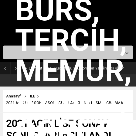
İstanbul,
25
°C
Açık
Emniyet Genel Müdürlüğü 350 Komiser Yardımcısı Alıyor
Anasayfa
MEB
2021 AÇIK LİSE SONAV SONUÇLARI AÇIKLANDI RESMİ AÇIKLAMA
2021 AÇIK LİSE SONAV
SONUÇLARI AÇIKLANDI