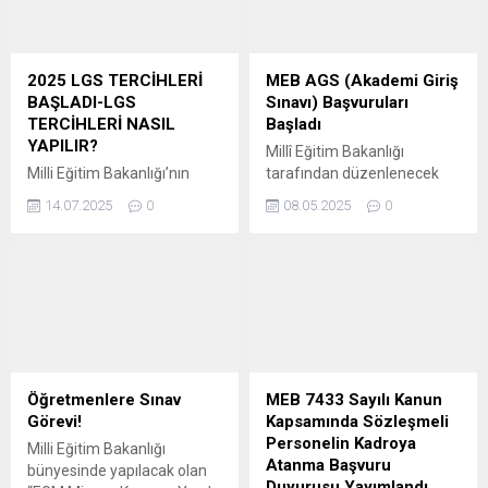
2025 LGS TERCİHLERİ
MEB AGS (Akademi Giriş
BAŞLADI-LGS
Sınavı) Başvuruları
TERCİHLERİ NASIL
Başladı
YAPILIR?
Millî Eğitim Bakanlığı
Milli Eğitim Bakanlığı’nın
tarafından düzenlenecek
yayımladığı “2025
olan 2025 Akademi Giriş
14.07.2025
0
08.05.2025
0
Ortaöğretime Geçiş Tercih
Sınavı (2025-MEB-AGS) ve
ve Yerleştirme Kılavuzu”na
Öğretmenlik Alan Bilgisi
göre, Liselere Geçiş Sistemi
Testi (ÖABT) oturumları, 13
(LGS) kapsamında
Temmuz 2025 tarihinde
ortaöğretim tercih süreci
gerçekleştirilecek. ” Ölçme,
bugün başladı. Öğrenciler,
Seçme ve Yerleştirme
öncelikle yerel yerleştirme
Merkezi (ÖSYM) tarafından
yöntemiyle öğrenci alan
yapılan açıklamaya göre,
okullar listesinden tercih
sınav başvuruları 8-20 Mayıs
Öğretmenlere Sınav
MEB 7433 Sayılı Kanun
yapabilecekler. ” LGS
2025 tarihleri arasında
Görevi!
Kapsamında Sözleşmeli
TERCİHLERİ HANGİ
alınacak. Adaylar,
Personelin Kadroya
Milli Eğitim Bakanlığı
TARİHLER ARASINDA
başvurularını ÖSYM Başvuru
Atanma Başvuru
bünyesinde yapılacak olan
YAPILACAK? Liselere Geçiş
Merkezleri aracılığıyla
Duyurusu Yayımlandı