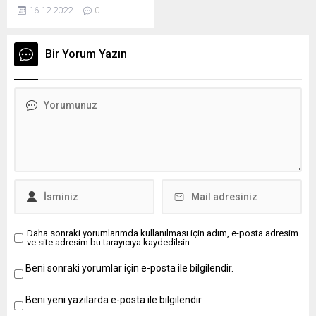
başlayan online sınav
Özer açıklamasında: 10
“Yarıyıl tatilinde...
16.12.2022
0
sürecinin ardından 20 Aralık
ilimizde...
tarihine kadar devam
edecek. Sınav süreci devam
Bir Yorum Yazın
ederken ortaya çıkan kopya
skandalı, Milli Eğitim
Bakanlığını da harekete
geçirdi. Bakanlık, sosyal
medya üzerinden kopya
paylaşımı yapan adaylar tek
tek tespit edilirken, bu
adayların 2 yıl boyunca
sınavlara katılım göstermesi
de...
Daha sonraki yorumlarımda kullanılması için adım, e-posta adresim
ve site adresim bu tarayıcıya kaydedilsin.
Beni sonraki yorumlar için e-posta ile bilgilendir.
Beni yeni yazılarda e-posta ile bilgilendir.