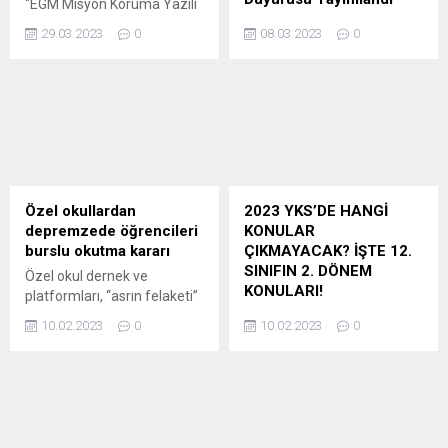
“EGM Misyon Koruma Yazılı
Sistemi (LGS) kapsamında
yapabilecekleri gibi,...
Sınavı” için öğretmenlere
Bilindiği üzere 26.01.2023
tercihler, 14 Temmuz 2025
29.03.2023
0
08.03.2023
0
sınav görevi imkanı tanındı.
tarihli ve 32085 sayılı Resmî
tarihinde...
Öğretmenler başvurularını
Gazete’de yayımlanarak
MEBBİS üzerinden
yayımı tarihindeyürürlüğe
yapabilecek. Milli Eğitim
giren ilgi (a) Kanunun 3’üncü
Bakanlığı bünyesinde
maddesiyle 657 sayılı Devlet
yapılacak olan “EGM Misyon
Memurları Kanununa
Koruma Yazılı Sınavı” için
eklenengeçici 48’inci
görev talepleri başladı. İlgili
maddenin birinci fıkrası
sınavda yedek gözetmen,
doğrultusunda, Bakanlığımız
Özel okullardan
2023 YKS’DE HANGİ
gözetmen ya da salon
resmî kurum/eğitim
depremzede öğrencileri
KONULAR
başkanı olarak görev almak
kurumlarında657 sayılı
burslu okutma kararı
ÇIKMAYACAK? İŞTE 12.
isteyen...
Kanunun 4/B maddesi
SINIFIN 2. DÖNEM
Özel okul dernek ve
kapsamında istihdam edilen
KONULARI!
platformları, “asrın felaketi”
ve halen sözleşmeli
olarak nitelenen
Son dakika haberi geldi. Milli
personelpozisyonlarında
10.02.2023
0
10.02.2023
0
Kahramanmaraş merkezli
Eğitim Bakanı Mahmut Özer
görev yapanların, ilgi (c)
depremlerin yaşandığı
yaptığı son dakika
Karar eki...
bölgeden göç eden
açıklamasında YKS’de 2.
öğrencilerin, ikinci dönem
dönem konularının geçerli
boyunca özel okullarda tam
olmayacağını söyledi. Bakan
burslu olarak okutulacağını
Özer yaptığı açıklamada,