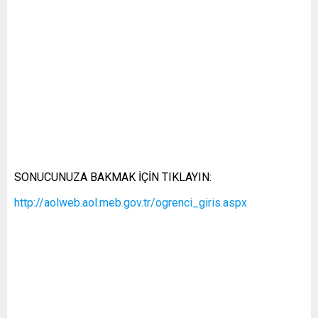
SONUCUNUZA BAKMAK İÇİN TIKLAYIN:
http://aolweb.aol.meb.gov.tr/ogrenci_giris.aspx