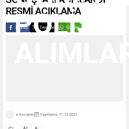
RESMİ AÇIKLAMA
Paylaş
Tweetle
Gönder
e.hocamm
Yayınlama: 17.12.2021
A
A
+
-