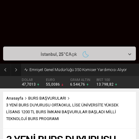
İstanbul,
25
°C
Açık
Emniyet Genel Müdürlüğü 350 Komiser Yardımcısı Alıyor
DOLAR
EURO
GRAM ALTIN
BIST 100
47,7013
55,0086
6.544,76
13.798,82
Anasayfa
BURS BAŞVURULARI
3 YENİ BURS DUYURUSU ORTAOKUL LİSE ÜNİVERSİTE YÜKSEK
LİSANS 1200 TL BURS İMKANI BAŞVURULAR BAŞLADI MİLLİ
TEKNOLOJİ BURS PROGRAMI