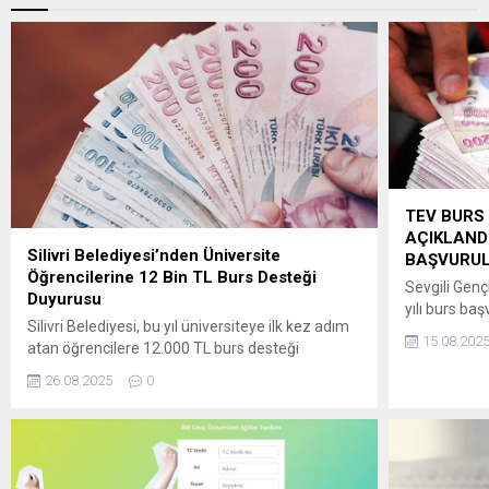
TEV BURS
AÇIKLAND
Silivri Belediyesi’nden Üniversite
BAŞVURUL
Öğrencilerine 12 Bin TL Burs Desteği
Sevgili Gen
Duyurusu
yılı burs baş
Silivri Belediyesi, bu yıl üniversiteye ilk kez adım
Bu yıl da b
15.08.202
atan öğrencilere 12.000 TL burs desteği
online olara
sağlayacak. ” Belediye Başkanı Bora BALCIOĞLU:
Başvuru süre
26.08.2025
0
GENÇLERİMİZİN YANINDAYIZ! Üniversite
hakkında tü
yolculuğunda gençlerimizin karşılaştığı
http://tev.or
zorlukların farkındayız. Onların geleceğini
paylaşacağız.
şekillendirdiği bu önemli süreçte yanlarında
unutmayın, 
olmak, Sosyal Belediyecilik anlayışımızın bir
adımda, aklı