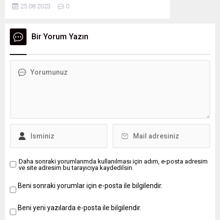
Burs Komisyonu tarafından belirlenmiş koşullar
25.08.2023
0
doğrultusunda yıllık (9 ay) boyunca burs verilir.
Başvuru Şartları Başvuru Esnasında İstenilen
Belgeler 1- Burs başvuru formu2- Öğrenci
Bir Yorum Yazın
belgesi (yeni başlayanlar için ösym sonuç...
Daha sonraki yorumlarımda kullanılması için adım, e-posta adresim
ve site adresim bu tarayıcıya kaydedilsin.
Beni sonraki yorumlar için e-posta ile bilgilendir.
Beni yeni yazılarda e-posta ile bilgilendir.