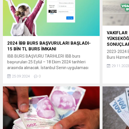
gereği ve görevlerimizden biridir. Bu sebeple bu
yanınızda ol
yıl üniversiteye adım...
VAKIFLAR
YÜKSEKÖĞ
2024 İBB BURS BAŞVURULARI BAŞLADI-
SONUÇLAR
15 BİN TL BURS İMKANI
2023-2024 Eğ
İBB BURS BAŞVURU TARİHLERİ İBB burs
Burs Hizmetl
başvuruları 25 Eylül – 18 Ekim 2024 tarihleri
Yükseköğren
29.11.202
arasında alınacak. İstanbul Senin uygulaması
değerlendir
üzerinden başvurular gerçekleştirilebilecek. ” İBB
ve başvuru 
25.09.2024
0
BURS BAŞVURUSU NASIL YAPILIR? İBB burs
açılmıştır. 
başvuruları İstanbul Senin uygulaması üzerinden
sonucunuzu 
gerçekleştiriliyor. Eğitim yardımı başvurularınızı
2023-2024 E
ve evrak işlemlerinizi web sayfamız
Eğitim Yardı
gencuniversiteli.ibb.istanbul veya İstanbul Senin
değerlendir
uygulaması üzerinden...
ve başvuru 
açılmıştır. 
sonucunuzu 
2023-2024 Eğ