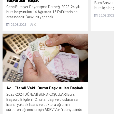
Başvuruları Başladı
Burs Başvuru
Genç Bursiyer Dayanışma Derneği 2023-24 yılı
burs için baş
burs başvuruları 14 Ağustos-15 Eylül tarihleri
kurumdan bu
25.08.202
arasındadır. Başvuru yapacak
gerekir. Par
öğrencilerin, basvuru@gencburda.org adresine
kurumlarda 
25.08.2023
0
başvuru evraklarını mail atmaları gerekmektedir. ​
burs olanağ
Gerekli evraklar : ​ ​ NOT: Mülakat tarihleri web
yararlanama
sayfamız üzerinden duyurulacaktır. WEB
başvurusu, 
SAYFASI İÇİN TIKLAYIN:
doldurulara
https://www.gencburda.org/
belirtilen ev
tamamlanara
ulaştırılmas
Süresi...
Adil Efendi Vakfı Bursu Başvuruları Başladı
2023-2024 DÖNEMİ BURS KOŞULLARI Burs
Başvuru BilgileriT.C. vatandaşı ve uluslararası
lisans, yüksek lisans ve doktora eğitimini
sürdüren öğrenciler için ADEV Vakfı bünyesinde