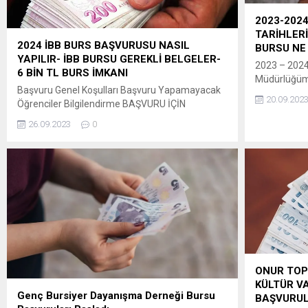
Öğrenci Yük
2023-202
TARİHLERİ
2024 İBB BURS BAŞVURUSU NASIL
BURSU NE
YAPILIR- İBB BURSU GEREKLİ BELGELER-
2023 – 2024 
6 BİN TL BURS İMKANI
Müdürlüğümü
Başvuru Genel Koşulları Başvuru Yapamayacak
başvuru döne
20.09.202
Öğrenciler Bilgilendirme BAŞVURU İÇİN
başlamıştır
TIKLAYIN:
yardımları i
26.09.2023
0
https://gencuniversiteli.ibb.istanbul/Default.aspx
belirlenmiş
TÜM BELGELER NEREDEN NASIL TEMİN EDİLİR?
başvuru tarih
ADIM ADIM BAŞVURU VİDEOSU İÇİN LİNKE
DGS ek yerle
TIKLAYIN: TÜM SORULARINIZI
belirlenecek
SORABİLECEĞİNİZ ADRES :
başvuru tari
https://www.instagram.com/e.hocamm/
sayfada duy
eğitim yılı 
başvuruları 
ONUR TOP
KÜLTÜR V
Genç Bursiyer Dayanışma Derneği Bursu
BAŞVURUL