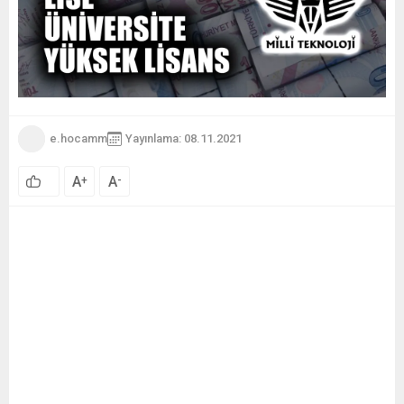
e.hocamm
Yayınlama: 08.11.2021
A
A
+
-