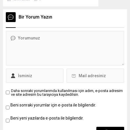
gerektirdiği mesleki bilgi (40 puan), b) Atatürk
ilkeleri ve inkılâp tarihi (20 puan), c) Genel kültür
(20 puan), d) Bir konuyu kavrama ve ifade
Bir Yorum Yazın
yeteneği (20 puan), konularından oluşmaktadır.
Adayın sözlü...
Daha sonraki yorumlarımda kullanılması için adım, e-posta adresim
ve site adresim bu tarayıcıya kaydedilsin.
Beni sonraki yorumlar için e-posta ile bilgilendir.
Beni yeni yazılarda e-posta ile bilgilendir.