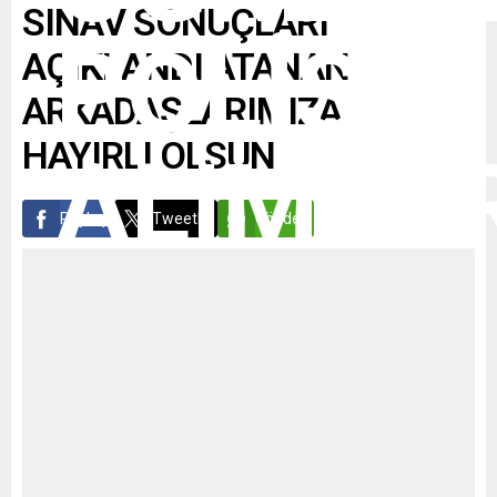
SINAV SONUÇLARI
AÇIKLANDI ATANAN
ARKADAŞLARIMIZA
HAYIRLI OLSUN
Paylaş
Tweetle
Gönder