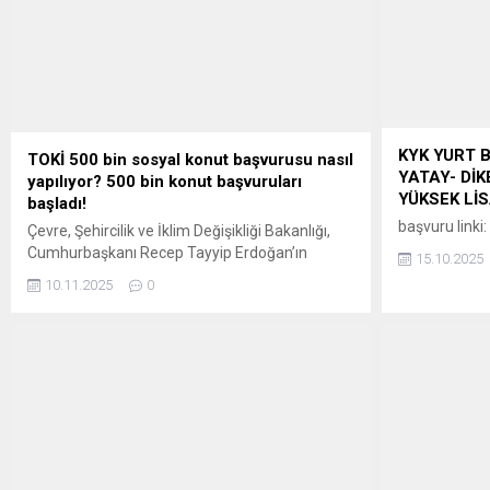
il düzeyinde b
göre ÖSYM Sınav Takvimi yenilenerek
alınan başvuru
kamuoyuna duyurulacaktır.)
KYK YURT 
TOKİ 500 bin sosyal konut başvurusu nasıl
YATAY- DİK
yapılıyor? 500 bin konut başvuruları
YÜKSEK Lİ
başladı!
başvuru linki:
Çevre, Şehircilik ve İklim Değişikliği Bakanlığı,
Cumhurbaşkanı Recep Tayyip Erdoğan’ın
15.10.2025
açıkladığı 81 ili kapsayan “Yüzyılın Konut
10.11.2025
0
Projesi” ile Türkiye tarihinin en büyük sosyal
konut adımını hayata geçiriyor. Proje ile inşa
edilecek 500 bin sosyal konut, dar gelirli
vatandaşlar için yüzde 10 peşinat ve 240 aya
kadar vade seçeneği ile satışa...