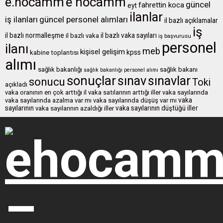
e.hocamm
e hocamm
güncel
fahrettin koca
eyt
ilanlar
iş ilanları
güncel personel alımları
il bazlı açıklamalar
iş
il bazlı normalleşme
il bazlı vaka sayıları
il bazlı vaka
iş başvurusu
personel
ilanı
meb
kişisel gelişim
kpss
kabine toplantısı
alımı
sağlık bakanlığı
sağlık bakanı
sağlık bakanlığı personel alımı
sonuçlar
sınavlar
sınav
sonucu
Toki
açıkladı
vaka oranının en çok arttığı il
vaka satılarının arttığı iller
vaka sayılarında
vaka
vaka sayılarında azalma var mı
vaka sayılarında düşüş var mı
sayılarının
vaka sayılarının düştüğü iller
vaka sayılarının azaldığı iller