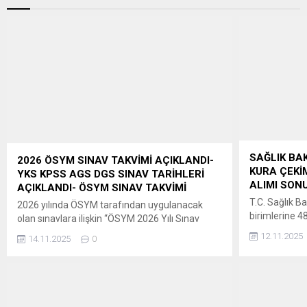
SAĞLIK BAK
2026 ÖSYM SINAV TAKVİMİ AÇIKLANDI-
KURA ÇEKİM
YKS KPSS AGS DGS SINAV TARİHLERİ
ALIMI SONU
AÇIKLANDI- ÖSYM SINAV TAKVİMİ
T.C. Sağlık Ba
2026 yılında ÖSYM tarafından uygulanacak
birimlerine 4
olan sınavlara ilişkin “ÖSYM 2026 Yılı Sınav
Kanuna dayan
Takvimi”ne, 14 Kasım
12.11.2025
14.11.2025
0
Kuruluşların
2025 tarihinde saat 09.30’dan itibaren
Usul ve Esas
ÖSYM’nin https://www.osym.gov.tr adresinden
hükümleri uyar
erişilebilecektir. Adaylara ve kamuoyuna
08/10/2025 
saygıyla duyurulur. ÖSYM BAŞKANLIĞI ” ÖSYM
13/10/2025ta
2026 Yılı Sınav Takvimi (Güncel gelişmelere