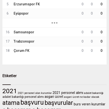
5
Erzurumspor FK
0
0
0
6
Eyüpspor
0
0
0
16
Samsunspor
0
0
0
17
Trabzonspor
0
0
0
18
Çorum FK
0
0
0
Etiketler
2021
2021 personel alımı
2021 personel alan kurumlar
adalet bakanlığı
asgari ücret
adalet bakanlığı personel alımı
asgari ücret ne kadar olacak
başvuru
atama
başvurular
burs veren kurumlar