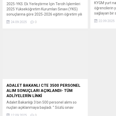
KYGM yurt nak
2025-YKS: Ek Yerleştirme İçin Tercih İşlemleri
öğrencilerin y
2025 Yükseköğretim Kurumları Sınavı (YKS)
sağlayan bir s
sonuçlarına göre 2025-2026 eğitim öğretim yılı
platformu üzer
için yükseköğretim programlarına ek
22.09.2025
24.09.2025
0
BAŞVURU İÇİN
yerleştirme işlemleri, ÖSYM tarafından
https://biz.gs
yapılacaktır. ” Adaylar, 2025-YKS Ek Yerleştirme
için tercihlerini, 25-30 Eylül 2025 tarihleri
arasında T.C. kimlik numarası ve şifresiyle
ÖSYM’nin https://ais.osym.gov.tr adresinden
veya ÖSYM Aday İşlemleri Mobil
Uygulaması’ndan bireysel olarak...
ADALET BAKANLI CTE 3500 PERSONEL
ALIM SONUÇLARI AÇIKLANDI- TÜM
ADLİYELERİN LİNKİ
Adalet Bakanlığı 3 bin 500 personel alımı so
nuçları açıklanmaya başladı. ” Sözlü sınav
konuları a) İlgilinin atanacağı kadronun
12.09.2025
0