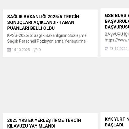
GSB BURS 
SAĞLIK BAKANLIĞI 2025/5 TERCİH
BAŞVURULA
SONUÇLARI AÇIKLANDI- TABAN
BAŞVURUSU
PUANLARI BELLİ OLDU
BAŞVURU İÇİN
KPSS-2025/5: Sağlık Bakanlığının Sözleşmeli
https://www.t
Sağlık Personeli Pozisyonlarına Yerleştirme
basvurusu
Sonuçları Açıklandı 29 Eylül-6 Ekim
13.10.2025
14.10.2025
0
2025 tarihleri arasında tercihleri alınan KPSS-
2025/5 Sağlık Bakanlığının sözleşmeli sağlık
personeli pozisyonlarına yerleştirme işlemleri
tamamlanmıştır. ” Adaylar, yerleştirme
sonuçlarına 14 Ekim 2025 tarihinde
saat 15.00’ten itibaren
ÖSYM’nin https://sonuc.osym.gov.tr adresinden
T.C. kimlik numaraları ve aday şifreleriyle
erişebilecektir. Yerleştirme sonuçlarına ilişkin
sayısal bilgiler Ek’te sunulmuştur. Adaylara ve
kamuoyuna...
KYK YURT 
2025 YKS EK YERLEŞTİRME TERCİH
BAŞLADI
KILAVUZU YAYIMLANDI