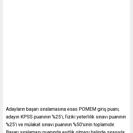
Adayların başarı sıralamasına esas POMEM giriş puanı;
adayın KPSS puanının %25’i, fiziki yeterlilik sınavı puanının
%25’i ve mülakat sınavı puanının %50’sinin toplamıdır.
Başarı sıralaması puanında eşitlik olması halinde sırasıyla;