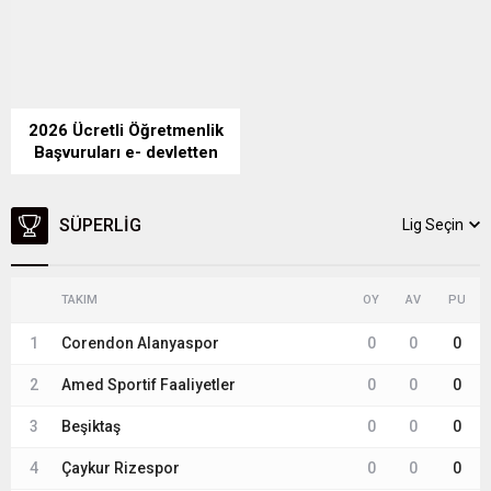
2026 Ücretli Öğretmenlik
Başvuruları e- devletten
Başladı Mı – Başvuru nasıl
yapılır?
SÜPERLIG
Lig Seçin
TAKIM
OY
AV
PU
1
Corendon Alanyaspor
0
0
0
2
Amed Sportif Faaliyetler
0
0
0
3
Beşiktaş
0
0
0
4
Çaykur Rizespor
0
0
0