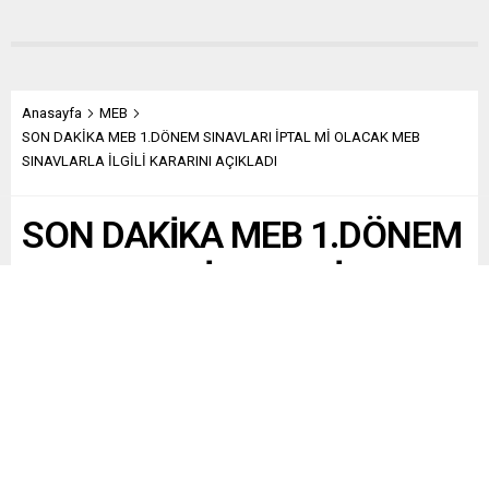
Anasayfa
MEB
SON DAKİKA MEB 1.DÖNEM SINAVLARI İPTAL Mİ OLACAK MEB
SINAVLARLA İLGİLİ KARARINI AÇIKLADI
SON DAKİKA MEB 1.DÖNEM
SINAVLARI İPTAL Mİ
OLACAK MEB SINAVLARLA
İLGİLİ KARARINI AÇIKLADI
Paylaş
Tweetle
Gönder