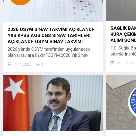
SAĞLIK BAK
2026 ÖSYM SINAV TAKVİMİ AÇIKLANDI-
KURA ÇEKİM
YKS KPSS AGS DGS SINAV TARİHLERİ
ALIMI SONU
AÇIKLANDI- ÖSYM SINAV TAKVİMİ
T.C. Sağlık Ba
2026 yılında ÖSYM tarafından uygulanacak
birimlerine 4
olan sınavlara ilişkin “ÖSYM 2026 Yılı Sınav
Kanuna dayan
Takvimi”ne, 14 Kasım
12.11.2025
14.11.2025
0
Kuruluşların
2025 tarihinde saat 09.30’dan itibaren
Usul ve Esas
ÖSYM’nin https://www.osym.gov.tr adresinden
hükümleri uyar
erişilebilecektir. Adaylara ve kamuoyuna
08/10/2025 
saygıyla duyurulur. ÖSYM BAŞKANLIĞI ” ÖSYM
13/10/2025ta
2026 Yılı Sınav Takvimi (Güncel gelişmelere
il düzeyinde b
göre ÖSYM Sınav Takvimi yenilenerek
alınan başvuru
kamuoyuna duyurulacaktır.)