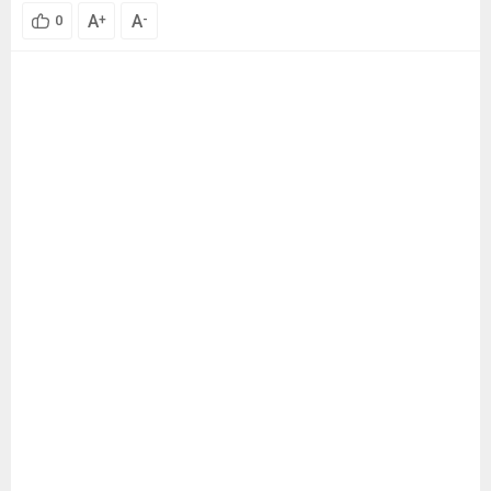
A
A
+
-
0