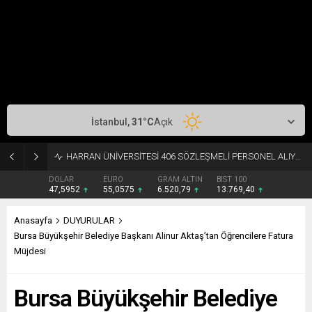
İstanbul,
31
°C
Açık
HARRAN ÜNİVERSİTESİ 406 SÖZLEŞMELİ PERSONEL ALIYOR
DOLAR
EURO
GRAM ALTIN
BIST 100
47,5952
55,0575
6.520,79
13.769,40
Anasayfa
DUYURULAR
Bursa Büyükşehir Belediye Başkanı Alinur Aktaş’tan Öğrencilere Fatura
Müjdesi
Bursa Büyükşehir Belediye