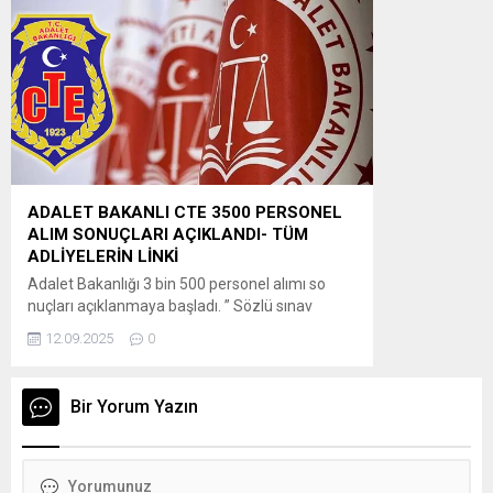
arasında T.C. kimlik numarası ve şifresiyle
ÖSYM’nin https://ais.osym.gov.tr adresinden
veya ÖSYM Aday İşlemleri Mobil
Uygulaması’ndan bireysel olarak...
ADALET BAKANLI CTE 3500 PERSONEL
ALIM SONUÇLARI AÇIKLANDI- TÜM
ADLİYELERİN LİNKİ
Adalet Bakanlığı 3 bin 500 personel alımı so
nuçları açıklanmaya başladı. ” Sözlü sınav
konuları a) İlgilinin atanacağı kadronun
12.09.2025
0
gerektirdiği mesleki bilgi (40 puan), b) Atatürk
ilkeleri ve inkılâp tarihi (20 puan), c) Genel kültür
(20 puan), d) Bir konuyu kavrama ve ifade
Bir Yorum Yazın
yeteneği (20 puan), konularından oluşmaktadır.
Adayın sözlü...