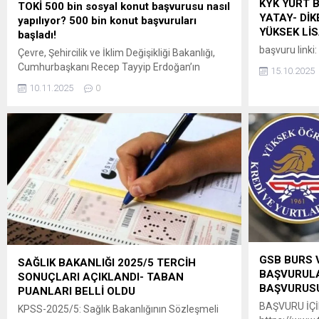
KYK YURT 
TOKİ 500 bin sosyal konut başvurusu nasıl
YATAY- DİK
yapılıyor? 500 bin konut başvuruları
YÜKSEK Lİ
başladı!
başvuru linki:
Çevre, Şehircilik ve İklim Değişikliği Bakanlığı,
Cumhurbaşkanı Recep Tayyip Erdoğan’ın
15.10.2025
açıkladığı 81 ili kapsayan “Yüzyılın Konut
10.11.2025
0
Projesi” ile Türkiye tarihinin en büyük sosyal
konut adımını hayata geçiriyor. Proje ile inşa
edilecek 500 bin sosyal konut, dar gelirli
vatandaşlar için yüzde 10 peşinat ve 240 aya
kadar vade seçeneği ile satışa...
GSB BURS 
SAĞLIK BAKANLIĞI 2025/5 TERCİH
BAŞVURULA
SONUÇLARI AÇIKLANDI- TABAN
BAŞVURUSU
PUANLARI BELLİ OLDU
BAŞVURU İÇİN
KPSS-2025/5: Sağlık Bakanlığının Sözleşmeli