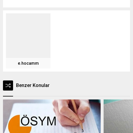
e.hocamm
Benzer Konular