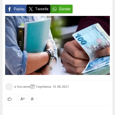
Paylaş
Tweetle
Gönder
e.hocamm
Yayınlama: 15.08.2021
A
A
+
-