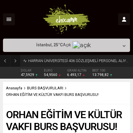
İstanbul,
25
°C
Açık
HARRAN ÜNİVERSİTESİ 406 SÖZLEŞMELİ PERSONEL ALIYOR
DOLAR
EURO
GRAM ALTIN
BIST 100
47,5929
54,9560
6.493,17
13.798,82
Anasayfa
BURS BAŞVURULARI
ORHAN EĞİTİM VE KÜLTÜR VAKFI BURS BAŞVURUSU!
ORHAN EĞİTİM VE KÜLTÜR
VAKFI BURS BAŞVURUSU!