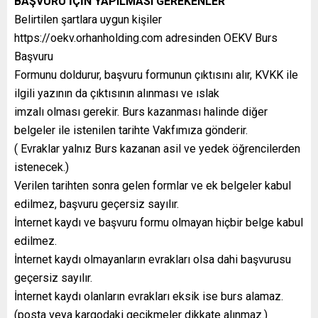
BAŞVURU İÇİN YAPILMASI GEREKENLER
Belirtilen şartlara uygun kişiler
https://oekv.orhanholding.com adresinden OEKV Burs
Başvuru
Formunu doldurur, başvuru formunun çıktısını alır, KVKK ile
ilgili yazının da çıktısının alınması ve ıslak
imzalı olması gerekir. Burs kazanması halinde diğer
belgeler ile istenilen tarihte Vakfımıza gönderir.
( Evraklar yalnız Burs kazanan asil ve yedek öğrencilerden
istenecek.)
Verilen tarihten sonra gelen formlar ve ek belgeler kabul
edilmez, başvuru geçersiz sayılır.
İnternet kaydı ve başvuru formu olmayan hiçbir belge kabul
edilmez.
İnternet kaydı olmayanların evrakları olsa dahi başvurusu
geçersiz sayılır.
İnternet kaydı olanların evrakları eksik ise burs alamaz.
(posta veya kargodaki gecikmeler dikkate alınmaz.)