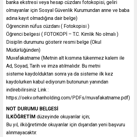
banka ekstresi veya hesap cüzdanı fotokopisi, geliri
olmayanlar için Sosyal Güvenlik Kurumundan anne ve baba
adına kayıt olmadığına dair belge)
Öğrencinin nüfus cüzdanı ( Fotokopisi )
Öğrenci belgesi ( FOTOKOPİ – T.C. Kimlik No olmalı )
Disiplin durumunu gösterir resmi belge (Okul
Müdürlüğünden)
Muvafakatname (Metnin alt kısmına tükenmez kalem ile
Ad, Soyad, Tarih ve imza atılmalıdır. Bu metni
sisteme kaydolduktan sonra ya da sisteme ilk kez
kaydolurken kabul ediyorum butonunun yanından
indirebilirsiniz Link :
https://oekv.orhanholding.com/PDFs/muvafakatname.pdf)
NOT DURUMU BELGESİ
İLKÖĞRETİM
düzeyinde okuyanlar için;
Bu yıl, ilköğretimde okuyanlar için dışarıdan yeni başvuru
alınmayacaktır.