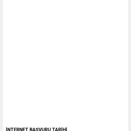
İNTERNET BAŞVURU TARİHİ