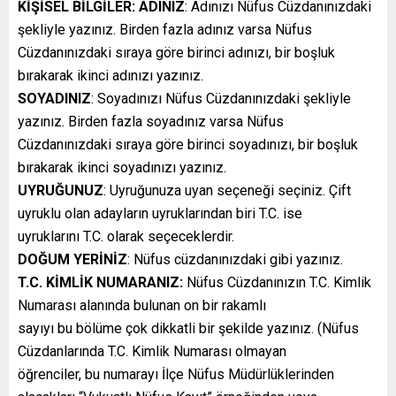
KİŞİSEL BİLGİLER: ADINIZ
: Adınızı Nüfus Cüzdanınızdaki
şekliyle yazınız. Birden fazla adınız varsa Nüfus
Cüzdanınızdaki sıraya göre birinci adınızı, bir boşluk
bırakarak ikinci adınızı yazınız.
SOYADINIZ
: Soyadınızı Nüfus Cüzdanınızdaki şekliyle
yazınız. Birden fazla soyadınız varsa Nüfus
Cüzdanınızdaki sıraya göre birinci soyadınızı, bir boşluk
bırakarak ikinci soyadınızı yazınız.
UYRUĞUNUZ
: Uyruğunuza uyan seçeneği seçiniz. Çift
uyruklu olan adayların uyruklarından biri T.C. ise
uyruklarını T.C. olarak seçeceklerdir.
DOĞUM YERİNİZ
: Nüfus cüzdanınızdaki gibi yazınız.
T.C. KİMLİK NUMARANIZ:
Nüfus Cüzdanınızın T.C. Kimlik
Numarası alanında bulunan on bir rakamlı
sayıyı bu bölüme çok dikkatli bir şekilde yazınız. (Nüfus
Cüzdanlarında T.C. Kimlik Numarası olmayan
öğrenciler, bu numarayı İlçe Nüfus Müdürlüklerinden