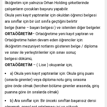
İlköğretim için yalnızca Orhan Holding şirketlerinde
çalışanların çocukları başvuru yapabilir.
Okula yeni kayıt yaptıranlar için okuldan öğrenci belgesi
ara sınıflar için bir üst sınıfa geçtiğini belirtir
belge (karne – başarı belgesi ) ve istenilen diğer belgeler.
ORTAÖĞRETİM
– Ortaöğretime yeni kayıt yaptıran ve
Ortaöğretime halen devam eden öğrenciler için:
ilköğretim mezuniyet notlarını gösteren belge / diploma
ve sınav ile yerleştirilenler için sınav sonuç
belgesi dökümü,
ORTAÖĞRETİM
– ( Lise ) okuyanlar için;
a) Okula yeni kayıt yaptıranlar için: Okula giriş puanı
(sınavla girenler) veya diploma notu giriş sırasına
göre önde olmak (tercihen bölüme girenler arasında, giriş
puanına göre ön sıralarda olmak)
b) Ara sınıflar için: Bir önceki sınıftan başarısız dersi
olmamak, genel not ortalaması iyi ve yüksek