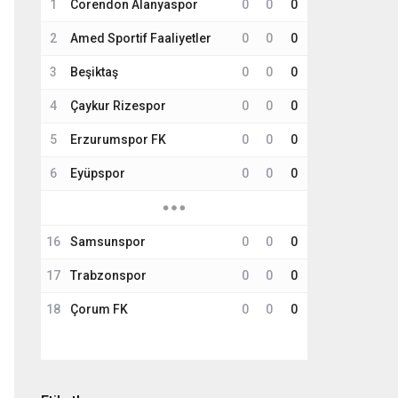
1
Corendon Alanyaspor
0
0
0
2
Amed Sportif Faaliyetler
0
0
0
3
Beşiktaş
0
0
0
4
Çaykur Rizespor
0
0
0
5
Erzurumspor FK
0
0
0
6
Eyüpspor
0
0
0
16
Samsunspor
0
0
0
17
Trabzonspor
0
0
0
18
Çorum FK
0
0
0