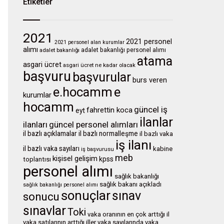
Etiketler
2021
2021 personel
2021 personel alan kurumlar
alımı
adalet bakanlığı personel alımı
adalet bakanlığı
atama
asgari ücret
asgari ücret ne kadar olacak
başvuru
başvurular
burs veren
e.hocamm
e
kurumlar
hocamm
güncel iş
fahrettin koca
eyt
ilanlar
ilanları
güncel personel alımları
il bazlı açıklamalar
il bazlı normalleşme
il bazlı vaka
iş ilanı
il bazlı vaka sayıları
kabine
iş başvurusu
meb
kişisel gelişim
kpss
toplantısı
personel alımı
sağlık bakanlığı
sağlık bakanı açıkladı
sağlık bakanlığı personel alımı
sonuçlar
sınav
sonucu
sınavlar
Toki
vaka oranının en çok arttığı il
vaka satılarının arttığı iller
vaka sayılarında
vaka