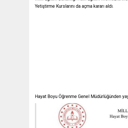
Yetiştirme Kurslarını da açma kararı aldı.
ZONGULDAK BÜLENT ECEVİT
ESKİŞEHİR OSMAN
ÜNİVERSİTESİ 45 SÖZLEŞMELİ
203 SÖZLEŞMELİ
PERSONEL ALACAK
Hayat Boyu Öğrenme Genel Müdürlüğünden yayınl