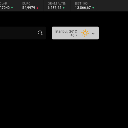
OLAR
EURO
GRAM ALTIN
BIST 100
7,7040
54,9979
6.587,65
13.866,67
İstanbul,
26
°C
Açık