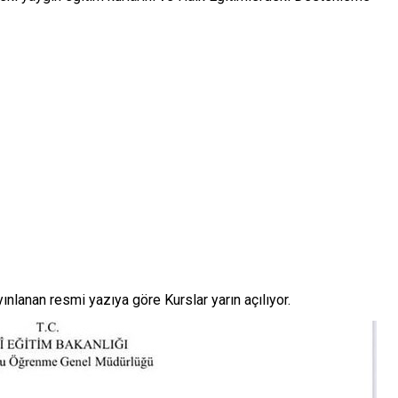
GAZİ ÜNİVERSİTESİ
EGE ÜNİVERSİTESİ 40 SÖZLEŞMEL
 PERSONEL ALIYOR
PERSONEL ALIMI YAPIYOR
anan resmi yazıya göre Kurslar yarın açılıyor.