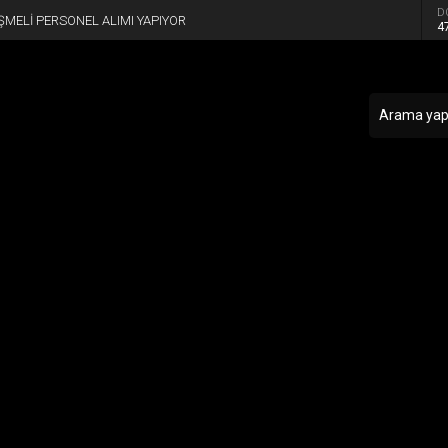
D
SÖZLEŞMELİ PERSONEL ALIYOR
4