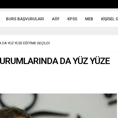
BURS BAŞVURULARI
AÖF
KPSS
MEB
KİŞİSEL 
 DA YÜZ YÜZE EĞİTİME GEÇİLDİ
KURUMLARINDA DA YÜZ YÜZE