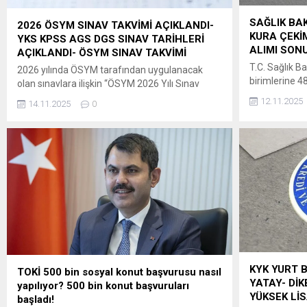
SAĞLIK BAK
2026 ÖSYM SINAV TAKVİMİ AÇIKLANDI-
KURA ÇEKİM
YKS KPSS AGS DGS SINAV TARİHLERİ
ALIMI SONU
AÇIKLANDI- ÖSYM SINAV TAKVİMİ
T.C. Sağlık Ba
2026 yılında ÖSYM tarafından uygulanacak
birimlerine 4
olan sınavlara ilişkin “ÖSYM 2026 Yılı Sınav
Kanuna dayan
Takvimi”ne, 14 Kasım
12.11.2025
14.11.2025
0
Kuruluşların
2025 tarihinde saat 09.30’dan itibaren
Usul ve Esas
ÖSYM’nin https://www.osym.gov.tr adresinden
hükümleri uyar
erişilebilecektir. Adaylara ve kamuoyuna
08/10/2025 
saygıyla duyurulur. ÖSYM BAŞKANLIĞI ” ÖSYM
13/10/2025ta
2026 Yılı Sınav Takvimi (Güncel gelişmelere
il düzeyinde b
göre ÖSYM Sınav Takvimi yenilenerek
alınan başvuru
kamuoyuna duyurulacaktır.)
KYK YURT 
TOKİ 500 bin sosyal konut başvurusu nasıl
YATAY- DİK
yapılıyor? 500 bin konut başvuruları
YÜKSEK Lİ
başladı!