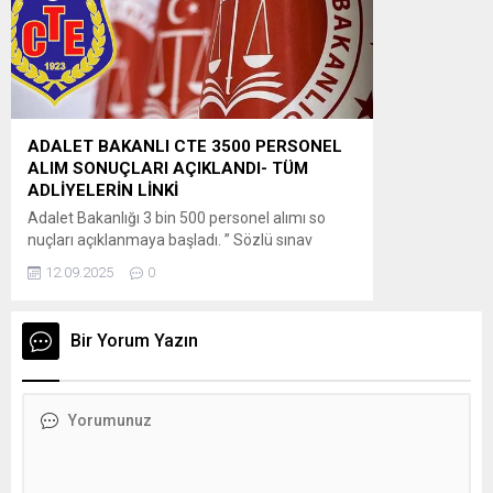
Uygulaması’ndan bireysel olarak...
ADALET BAKANLI CTE 3500 PERSONEL
ALIM SONUÇLARI AÇIKLANDI- TÜM
ADLİYELERİN LİNKİ
Adalet Bakanlığı 3 bin 500 personel alımı so
nuçları açıklanmaya başladı. ” Sözlü sınav
konuları a) İlgilinin atanacağı kadronun
12.09.2025
0
gerektirdiği mesleki bilgi (40 puan), b) Atatürk
ilkeleri ve inkılâp tarihi (20 puan), c) Genel kültür
(20 puan), d) Bir konuyu kavrama ve ifade
Bir Yorum Yazın
yeteneği (20 puan), konularından oluşmaktadır.
Adayın sözlü...