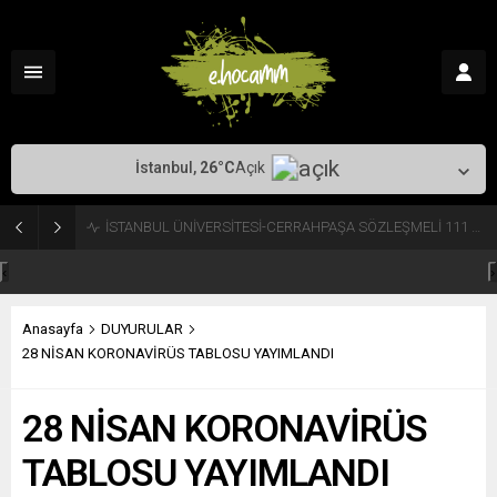
İstanbul,
26
°C
Açık
SAHİL GÜVENLİK KOMUTANLIĞI 325 ASKERİ PERSONEL ALACAK
‹
›
Anasayfa
DUYURULAR
28 NİSAN KORONAVİRÜS TABLOSU YAYIMLANDI
28 NİSAN KORONAVİRÜS
TABLOSU YAYIMLANDI