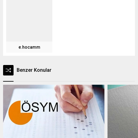
e.hocamm
Benzer Konular