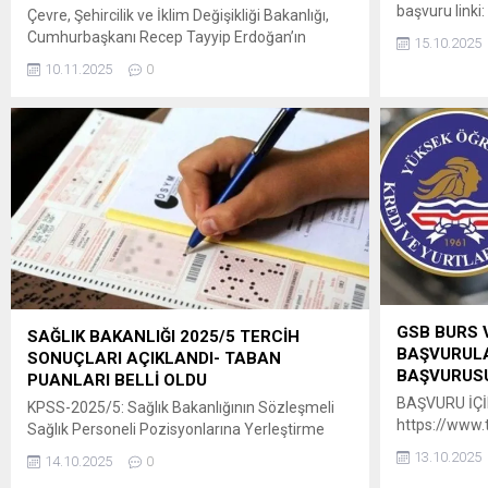
başvuru linki:
Çevre, Şehircilik ve İklim Değişikliği Bakanlığı,
Cumhurbaşkanı Recep Tayyip Erdoğan’ın
15.10.2025
açıkladığı 81 ili kapsayan “Yüzyılın Konut
10.11.2025
0
Projesi” ile Türkiye tarihinin en büyük sosyal
konut adımını hayata geçiriyor. Proje ile inşa
edilecek 500 bin sosyal konut, dar gelirli
vatandaşlar için yüzde 10 peşinat ve 240 aya
kadar vade seçeneği ile satışa...
GSB BURS 
SAĞLIK BAKANLIĞI 2025/5 TERCİH
BAŞVURULA
SONUÇLARI AÇIKLANDI- TABAN
BAŞVURUSU
PUANLARI BELLİ OLDU
BAŞVURU İÇİN
KPSS-2025/5: Sağlık Bakanlığının Sözleşmeli
https://www.t
Sağlık Personeli Pozisyonlarına Yerleştirme
basvurusu
Sonuçları Açıklandı 29 Eylül-6 Ekim
13.10.2025
14.10.2025
0
2025 tarihleri arasında tercihleri alınan KPSS-