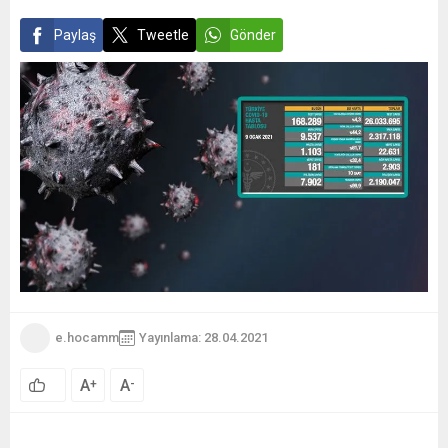
Paylaş
Tweetle
Gönder
e.hocamm
Yayınlama: 28.04.2021
A
A
+
-