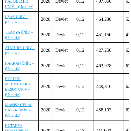
2020
Devlet
0,12
407,850
62
HALİSDEMİR
ÜNİV. – (Ücretsiz)
UŞAK ÜNİV. –
2020
Devlet
0,12
464,230
52
(Ücretsiz)
TRAKYA ÜNİV. –
2020
Devlet
0,12
451,150
41
(Ücretsiz)
ATATÜRK ÜNİV. –
2020
Devlet
0,12
427,250
62
(Ücretsiz)
HARRAN ÜNİV. –
2020
Devlet
0,12
463,978
62
(Ücretsiz)
BURDUR
MEHMET AKİF
2020
Devlet
0,12
449,816
62
ERSOY ÜNİV. –
(Ücretsiz)
MANİSA CELÂL
2020
Devlet
0,12
458,193
62
BAYAR ÜNİV. –
(Ücretsiz)
KÜTAHYA
2020
Devlet
0,18
411,000
41
DUMLUPINAR