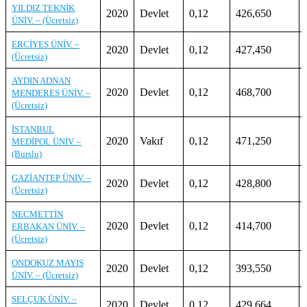
YILDIZ TEKNİK
2020
Devlet
0,12
426,650
ÜNİV. – (Ücretsiz)
ERCİYES ÜNİV. –
2020
Devlet
0,12
427,450
(Ücretsiz)
AYDIN ADNAN
2020
Devlet
0,12
468,700
MENDERES ÜNİV. –
(Ücretsiz)
İSTANBUL
2020
Vakıf
0,12
471,250
MEDİPOL ÜNİV. –
(Burslu)
GAZİANTEP ÜNİV. –
2020
Devlet
0,12
428,800
(Ücretsiz)
NECMETTİN
2020
Devlet
0,12
414,700
ERBAKAN ÜNİV. –
(Ücretsiz)
ONDOKUZ MAYIS
2020
Devlet
0,12
393,550
ÜNİV. – (Ücretsiz)
SELÇUK ÜNİV. –
2020
Devlet
0,12
429,664