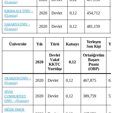
(Ücretsiz)
KIRIKKALE ÜNİV. –
2020
Devlet
0,12
454,712
(Ücretsiz)
SAKARYA ÜNİV. –
2020
Devlet
0,12
481,159
(Ücretsiz)
Yerleşen
Üniversite
Yılı
Türü
Katsayı
Ye
Son Kişi
Devlet
Ortaöğretim
Vakıf
Başarı
2020
0,12
KKTC
Puanı
Yurtdışı
(OBP)
TRABZON ÜNİV. –
2020
Devlet
0,12
467,875
62
(Ücretsiz)
SİVAS
2020
Devlet
0,12
389,759
52
CUMHURİYET
ÜNİV. – (Ücretsiz)
NİĞDE ÖMER