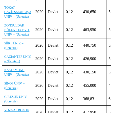
TOKAT
2020
Devlet
0,12
430,650
52
GAZİOSMANPAŞA
ÜNİV. – (Ücretsiz)
ZONGULDAK
2020
Devlet
0,12
463,950
52
BÜLENT ECEVİT
ÜNİV. – (Ücretsiz)
SİİRT ÜNİV. –
2020
Devlet
0,12
440,750
52
(Ücretsiz)
GAZİANTEP ÜNİV.
2020
Devlet
0,12
426,900
52
– (Ücretsiz)
KASTAMONU
2020
Devlet
0,12
430,150
52
ÜNİV. – (Ücretsiz)
SİNOP ÜNİV. –
2020
Devlet
0,12
455,000
41
(Ücretsiz)
GİRESUN ÜNİV. –
2020
Devlet
0,12
368,831
62
(Ücretsiz)
YOZGAT BOZOK
2020
Devlet
0,12
417,950
52