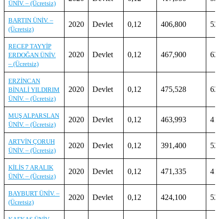
ÜNİV. – (Ücretsiz)
BARTIN ÜNİV. –
2020
Devlet
0,12
406,800
52
(Ücretsiz)
RECEP TAYYİP
2020
Devlet
0,12
467,900
62
ERDOĞAN ÜNİV.
– (Ücretsiz)
ERZİNCAN
2020
Devlet
0,12
475,528
62
BİNALİ YILDIRIM
ÜNİV. – (Ücretsiz)
MUŞ ALPARSLAN
2020
Devlet
0,12
463,993
41
ÜNİV. – (Ücretsiz)
ARTVİN ÇORUH
2020
Devlet
0,12
391,400
52
ÜNİV. – (Ücretsiz)
KİLİS 7 ARALIK
2020
Devlet
0,12
471,335
41
ÜNİV. – (Ücretsiz)
BAYBURT ÜNİV. –
2020
Devlet
0,12
424,100
52
(Ücretsiz)