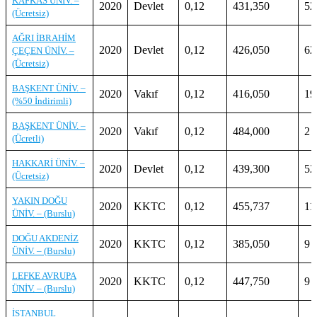
KAFKAS ÜNİV. –
2020
Devlet
0,12
431,350
52
(Ücretsiz)
AĞRI İBRAHİM
2020
Devlet
0,12
426,050
62
ÇEÇEN ÜNİV. –
(Ücretsiz)
BAŞKENT ÜNİV. –
2020
Vakıf
0,12
416,050
19
(%50 İndirimli)
BAŞKENT ÜNİV. –
2020
Vakıf
0,12
484,000
2
(Ücretli)
HAKKARİ ÜNİV. –
2020
Devlet
0,12
439,300
52
(Ücretsiz)
YAKIN DOĞU
2020
KKTC
0,12
455,737
11
ÜNİV. – (Burslu)
DOĞU AKDENİZ
2020
KKTC
0,12
385,050
9
ÜNİV. – (Burslu)
LEFKE AVRUPA
2020
KKTC
0,12
447,750
9
ÜNİV. – (Burslu)
İSTANBUL