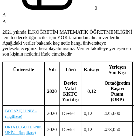
0
+
A
-
A
2021 yılında İLKÖĞRETİM MATEMATİK ÖĞRETMENLİĞİNİ
tercih edecek öğrenciler için YÖK tarafından alınan verilerdir.
Aşağıdaki veriler bakarak kaç netle hangi üniversiteye
yerleşebileceğinizi hesaplayabilirsiniz. Veriler fakülteye yerleşen en
son kişinin netlerini ifade etmektedir.
Yerleşen
Üniversite
Yılı
Türü
Katsayı
Son Kişi
Devlet
Ortaöğretim
Vakıf
Başarı
2020
0,12
KKTC
Puanı
Yurtdışı
(OBP)
BOĞAZİÇİ ÜNİV. –
2020
Devlet
0,12
425,600
(İngilizce)
ORTA DOĞU TEKNİK
2020
Devlet
0,12
478,050
ÜNİV. – (İngilizce)