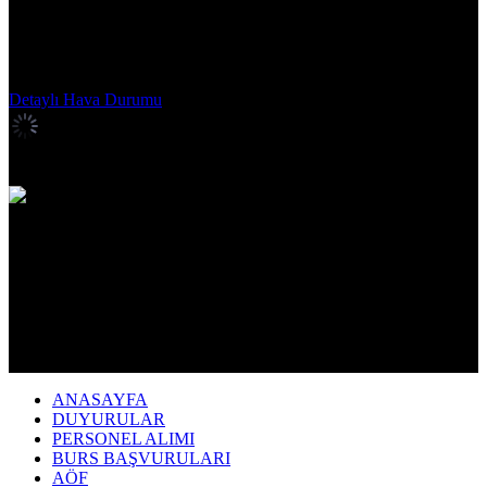
İzmir
Kahramanmaraş
Karabük
Karaman
Kars
Kastamonu
Kayseri
Kırıkkale
Kırklareli
Kırşehir
Kilis
Kocaeli
Konya
Kütahya
Malatya
Manisa
Mardin
Mersin
Muğla
Muş
Nevşehir
Niğde
Ordu
Osmaniye
Rize
Sakarya
Samsun
Siirt
Sinop
Sivas
Şanlıurfa
Şırnak
Tekirdağ
Tokat
Trabzon
Tunceli
Uşak
Van
Yalova
Yozgat
Zonguldak
Detaylı Hava Durumu
İstanbul,
26
°C
açık
ANASAYFA
DUYURULAR
PERSONEL ALIMI
BURS BAŞVURULARI
AÖF