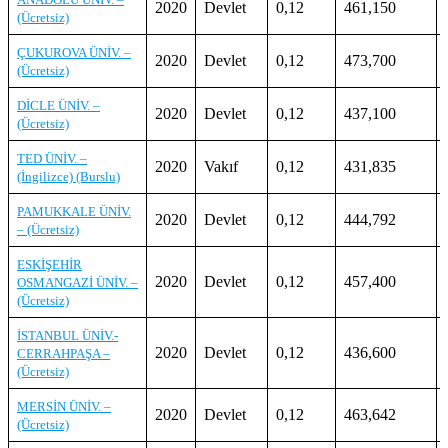
2020
Devlet
0,12
461,150
(Ücretsiz)
ÇUKUROVA ÜNİV. –
2020
Devlet
0,12
473,700
(Ücretsiz)
DİCLE ÜNİV. –
2020
Devlet
0,12
437,100
(Ücretsiz)
TED ÜNİV. –
2020
Vakıf
0,12
431,835
(İngilizce) (Burslu)
PAMUKKALE ÜNİV.
2020
Devlet
0,12
444,792
– (Ücretsiz)
ESKİŞEHİR
2020
Devlet
0,12
457,400
OSMANGAZİ ÜNİV. –
(Ücretsiz)
İSTANBUL ÜNİV.-
2020
Devlet
0,12
436,600
CERRAHPAŞA –
(Ücretsiz)
MERSİN ÜNİV. –
2020
Devlet
0,12
463,642
(Ücretsiz)