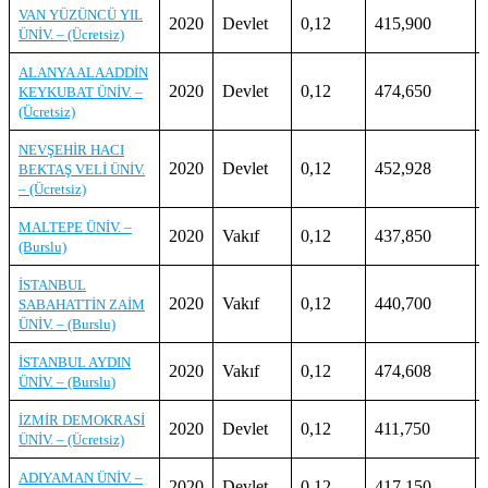
VAN YÜZÜNCÜ YIL
2020
Devlet
0,12
415,900
ÜNİV. – (Ücretsiz)
ALANYA ALAADDİN
2020
Devlet
0,12
474,650
KEYKUBAT ÜNİV. –
(Ücretsiz)
NEVŞEHİR HACI
2020
Devlet
0,12
452,928
BEKTAŞ VELİ ÜNİV.
– (Ücretsiz)
MALTEPE ÜNİV. –
2020
Vakıf
0,12
437,850
(Burslu)
İSTANBUL
2020
Vakıf
0,12
440,700
SABAHATTİN ZAİM
ÜNİV. – (Burslu)
İSTANBUL AYDIN
2020
Vakıf
0,12
474,608
ÜNİV. – (Burslu)
İZMİR DEMOKRASİ
2020
Devlet
0,12
411,750
ÜNİV. – (Ücretsiz)
ADIYAMAN ÜNİV. –
2020
Devlet
0,12
417,150