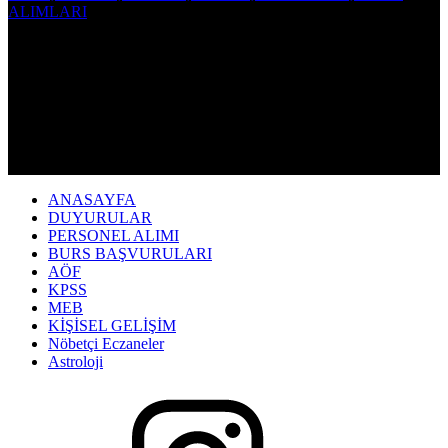
ANASAYFA
DUYURULAR
PERSONEL ALIMI
BURS BAŞVURULARI
AÖF
KPSS
MEB
KİŞİSEL GELİŞİM
Nöbetçi Eczaneler
Astroloji