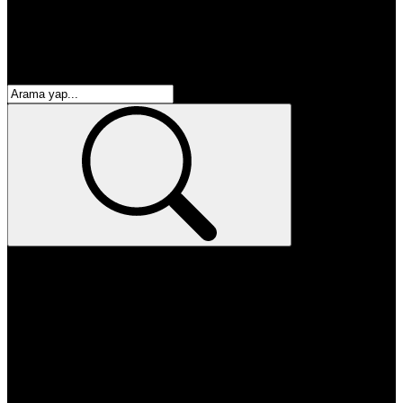
enflasyon
emeklilik
ötv
döviz
otomobil
sağlık
eğitim
kpss
yks
öğretmen
memur
atama
personel alımı
burs başvurusu