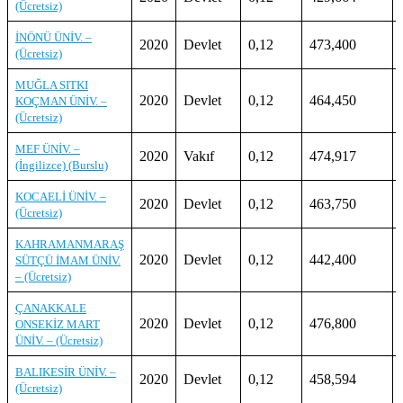
(Ücretsiz)
İNÖNÜ ÜNİV. –
2020
Devlet
0,12
473,400
(Ücretsiz)
MUĞLA SITKI
2020
Devlet
0,12
464,450
KOÇMAN ÜNİV. –
(Ücretsiz)
MEF ÜNİV. –
2020
Vakıf
0,12
474,917
(İngilizce) (Burslu)
KOCAELİ ÜNİV. –
2020
Devlet
0,12
463,750
(Ücretsiz)
KAHRAMANMARAŞ
2020
Devlet
0,12
442,400
SÜTÇÜ İMAM ÜNİV.
– (Ücretsiz)
ÇANAKKALE
2020
Devlet
0,12
476,800
ONSEKİZ MART
ÜNİV. – (Ücretsiz)
BALIKESİR ÜNİV. –
2020
Devlet
0,12
458,594
(Ücretsiz)