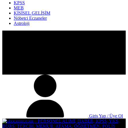
KPSS
MEB
KİŞİSEL GELİŞİM
Nöbetçi Eczaneler
Astroloji
Giriş Yap / Üye Ol