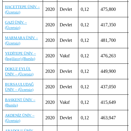
HACETTEPE ÜNİV. –
2020
Devlet
0,12
475,800
(Ücretsiz)
GAZİ ÜNİV. –
2020
Devlet
0,12
417,350
(Ücretsiz)
MARMARA ÜNİV. –
2020
Devlet
0,12
481,700
(Ücretsiz)
YEDİTEPE ÜNİV. –
2020
Vakıf
0,12
476,263
(İngilizce) (Burslu)
DOKUZ EYLÜL
2020
Devlet
0,12
449,900
ÜNİV. – (Ücretsiz)
BURSA ULUDAĞ
2020
Devlet
0,12
437,050
ÜNİV. – (Ücretsiz)
BAŞKENT ÜNİV. –
2020
Vakıf
0,12
415,649
(Burslu)
AKDENİZ ÜNİV. –
2020
Devlet
0,12
463,947
(Ücretsiz)
ANADOLU ÜNİV. –