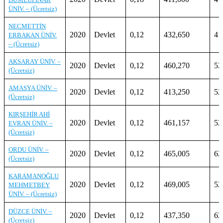
ÜNİV. – (Ücretsiz)
NECMETTİN
2020
Devlet
0,12
432,650
41
ERBAKAN ÜNİV.
– (Ücretsiz)
AKSARAY ÜNİV. –
2020
Devlet
0,12
460,270
52
(Ücretsiz)
AMASYA ÜNİV. –
2020
Devlet
0,12
413,250
52
(Ücretsiz)
KIRŞEHİR AHİ
2020
Devlet
0,12
461,157
52
EVRAN ÜNİV. –
(Ücretsiz)
ORDU ÜNİV. –
2020
Devlet
0,12
465,005
62
(Ücretsiz)
KARAMANOĞLU
2020
Devlet
0,12
469,005
52
MEHMETBEY
ÜNİV. – (Ücretsiz)
DÜZCE ÜNİV. –
2020
Devlet
0,12
437,350
62
(Ücretsiz)