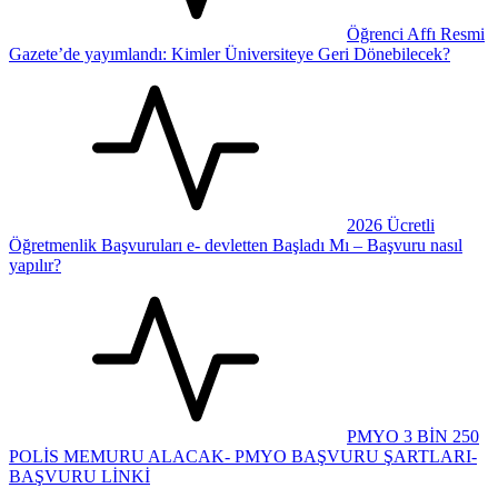
Öğrenci Affı Resmi
Gazete’de yayımlandı: Kimler Üniversiteye Geri Dönebilecek?
2026 Ücretli
Öğretmenlik Başvuruları e- devletten Başladı Mı – Başvuru nasıl
yapılır?
PMYO 3 BİN 250
POLİS MEMURU ALACAK- PMYO BAŞVURU ŞARTLARI-
BAŞVURU LİNKİ