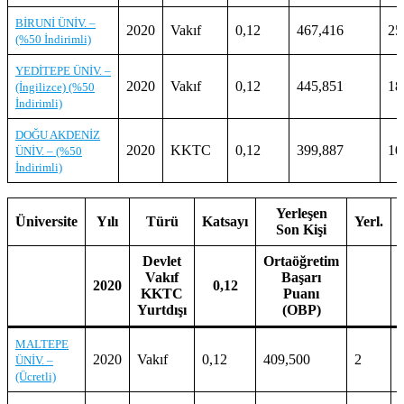
BİRUNİ ÜNİV. –
2020
Vakıf
0,12
467,416
25
(%50 İndirimli)
YEDİTEPE ÜNİV. –
2020
Vakıf
0,12
445,851
18
(İngilizce) (%50
İndirimli)
DOĞU AKDENİZ
2020
KKTC
0,12
399,887
10
ÜNİV. – (%50
İndirimli)
Yerleşen
Üniversite
Yılı
Türü
Katsayı
Yerl.
Son Kişi
Devlet
Ortaöğretim
Vakıf
Başarı
2020
0,12
KKTC
Puanı
Yurtdışı
(OBP)
MALTEPE
2020
Vakıf
0,12
409,500
2
ÜNİV. –
(Ücretli)