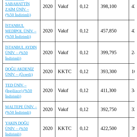
SABAHATTİN
2020
Vakıf
0,12
398,100
42
ZAİM ÜNİV. –
(%50 İndirimli)
İSTANBUL
2020
Vakıf
0,12
457,850
42
MEDİPOL ÜNİV. –
(%50 İndirimli)
İSTANBUL AYDIN
2020
Vakıf
0,12
399,795
24
ÜNİV. – (%50
İndirimli)
DOĞU AKDENİZ
2020
KKTC
0,12
393,300
10
ÜNİV. – (Ücretli)
TED ÜNİV. –
2020
Vakıf
0,12
411,300
34
(İngilizce) (%50
İndirimli)
MALTEPE ÜNİV. –
2020
Vakıf
0,12
392,750
32
(%50 İndirimli)
YAKIN DOĞU
2020
KKTC
0,12
422,500
39
ÜNİV. – (%50
İndirimli)