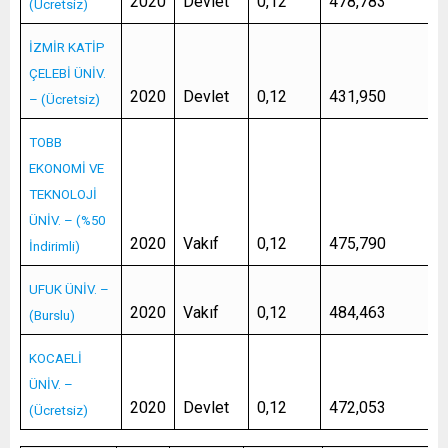
2020
Devlet
0,12
478,783
(Ücretsiz)
İZMİR KATİP
ÇELEBİ ÜNİV.
2020
Devlet
0,12
431,950
– (Ücretsiz)
TOBB
EKONOMİ VE
TEKNOLOJİ
ÜNİV. – (%50
2020
Vakıf
0,12
475,790
İndirimli)
UFUK ÜNİV. –
2020
Vakıf
0,12
484,463
(Burslu)
KOCAELİ
ÜNİV. –
2020
Devlet
0,12
472,053
(Ücretsiz)