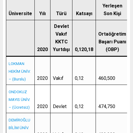
Yerleşen
Üniversite
Yılı
Türü
Katsayı
Son Kişi
Devlet
Vakıf
Ortaöğretim
KKTC
Başarı Puanı
2020
Yurtdışı
0,120,18
(OBP)
LOKMAN
HEKİM ÜNİV.
2020
Vakıf
0,12
460,500
– (Burslu)
ONDOKUZ
MAYIS ÜNİV.
2020
Devlet
0,12
474,750
– (Ücretsiz)
DEMİROĞLU
BİLİM ÜNİV.