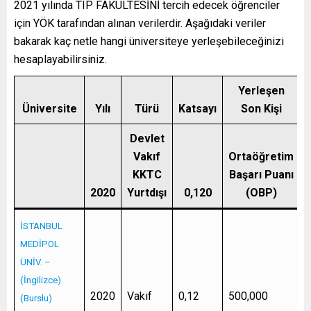
2021 yılında TIP FAKÜLTESİNİ tercih edecek öğrenciler
için YÖK tarafından alınan verilerdir. Aşağıdaki veriler
bakarak kaç netle hangi üniversiteye yerleşebileceğinizi
hesaplayabilirsiniz.
Yerleşen
Üniversite
Yılı
Türü
Katsayı
Son Kişi
Y
Devlet
Vakıf
Ortaöğretim
KKTC
Başarı Puanı
2020
Yurtdışı
0,120
(OBP)
İSTANBUL
MEDİPOL
ÜNİV. –
(İngilizce)
2020
Vakıf
0,12
500,000
(Burslu)