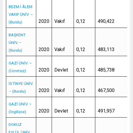
BEZM-İ ÂLEM
VAKIF ÜNİV. –
2020
Vakıf
0,12
490,422
(Burslu)
BAŞKENT
ÜNİV. –
2020
Vakıf
0,12
483,113
(Burslu)
GAZİ ÜNİV. –
2020
Devlet
0,12
485,738
(Ücretsiz)
İSTİNYE ÜNİV.
2020
Vakıf
0,12
467,500
– (Burslu)
GAZİ ÜNİV. –
2020
Devlet
0,12
491,957
(İngilizce)
DOKUZ
EYLÜL ÜNİV.