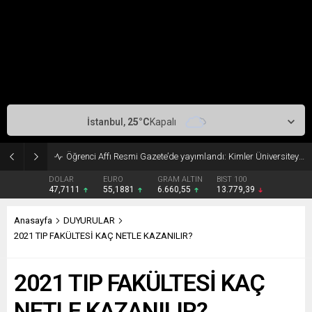
İstanbul,
25
°C
Kapalı
Öğrenci Affı Resmi Gazete’de yayımlandı: Kimler Üniversiteye Geri Dönebilecek?
DOLAR
EURO
GRAM ALTIN
BIST 100
47,7111
55,1881
6.660,55
13.779,39
Anasayfa
DUYURULAR
2021 TIP FAKÜLTESİ KAÇ NETLE KAZANILIR?
2021 TIP FAKÜLTESİ KAÇ
NETLE KAZANILIR?