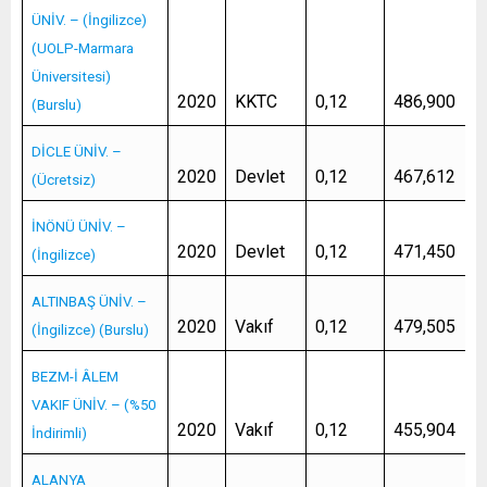
ÜNİV. – (İngilizce)
(UOLP-Marmara
Üniversitesi)
2020
KKTC
0,12
486,900
(Burslu)
DİCLE ÜNİV. –
2020
Devlet
0,12
467,612
(Ücretsiz)
İNÖNÜ ÜNİV. –
2020
Devlet
0,12
471,450
(İngilizce)
ALTINBAŞ ÜNİV. –
2020
Vakıf
0,12
479,505
(İngilizce) (Burslu)
BEZM-İ ÂLEM
VAKIF ÜNİV. – (%50
2020
Vakıf
0,12
455,904
İndirimli)
ALANYA