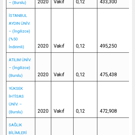
2020
Vakıf
0,12
433,300
– (Burslu)
İSTANBUL
AYDIN ÜNİV.
– (İngilizce)
(%50
2020
Vakıf
0,12
495,250
İndirimli)
ATILIM ÜNİV.
– (İngilizce)
2020
Vakıf
0,12
475,438
(Burslu)
YÜKSEK
İHTİSAS
ÜNİV. –
2020
Vakıf
0,12
472,908
(Burslu)
SAĞLIK
BİLİMLERİ