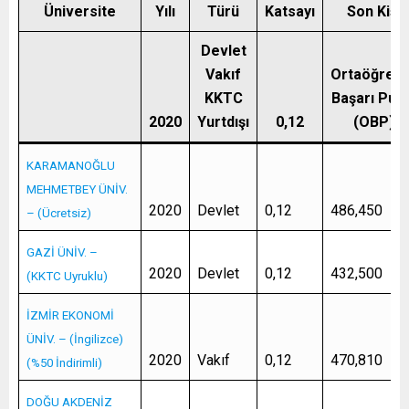
Üniversite
Yılı
Türü
Katsayı
Son Kişi
Devlet
Vakıf
Ortaöğreti
KKTC
Başarı Puan
2020
Yurtdışı
0,12
(OBP)
KARAMANOĞLU
MEHMETBEY ÜNİV.
2020
Devlet
0,12
486,450
– (Ücretsiz)
GAZİ ÜNİV. –
2020
Devlet
0,12
432,500
(KKTC Uyruklu)
İZMİR EKONOMİ
ÜNİV. – (İngilizce)
2020
Vakıf
0,12
470,810
(%50 İndirimli)
DOĞU AKDENİZ