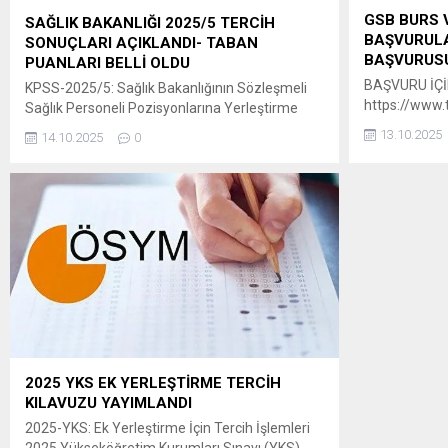
GSB BURS 
SAĞLIK BAKANLIĞI 2025/5 TERCİH
BAŞVURULA
SONUÇLARI AÇIKLANDI- TABAN
BAŞVURUSU
PUANLARI BELLİ OLDU
BAŞVURU İÇİN
KPSS-2025/5: Sağlık Bakanlığının Sözleşmeli
https://www.t
Sağlık Personeli Pozisyonlarına Yerleştirme
basvurusu
Sonuçları Açıklandı 29 Eylül-6 Ekim
13.10.2025
14.10.2025
0
2025 tarihleri arasında tercihleri alınan KPSS-
2025/5 Sağlık Bakanlığının sözleşmeli sağlık
personeli pozisyonlarına yerleştirme işlemleri
tamamlanmıştır. ” Adaylar, yerleştirme
sonuçlarına 14 Ekim 2025 tarihinde
saat 15.00’ten itibaren
ÖSYM’nin https://sonuc.osym.gov.tr adresinden
T.C. kimlik numaraları ve aday şifreleriyle
erişebilecektir. Yerleştirme sonuçlarına ilişkin
sayısal bilgiler Ek’te sunulmuştur. Adaylara ve
kamuoyuna...
2025 YKS EK YERLEŞTİRME TERCİH
KILAVUZU YAYIMLANDI
2025-YKS: Ek Yerleştirme İçin Tercih İşlemleri