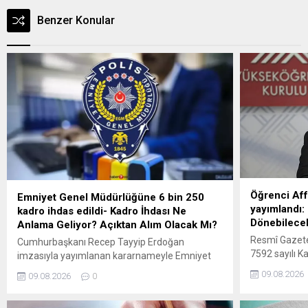
Benzer Konular
Öğrenci Aff
Emniyet Genel Müdürlüğüne 6 bin 250
yayımlandı:
kadro ihdas edildi- Kadro İhdası Ne
Dönebilece
Anlama Geliyor? Açıktan Alım Olacak Mı?
Resmî Gazete
Cumhurbaşkanı Recep Tayyip Erdoğan
7592 sayılı 
imzasıyla yayımlanan kararnameyle Emniyet
kapsamlı bir 
Genel Müdürlüğü (EGM) bünyesinde toplam
09.08.2026
09.08.2026
0
geçti. Hazırlı
6.250 kadro ihdas edildi. Merkez teşkilatı: 925
önlisans, lis
Başmüfettiş200 Merkez Emniyet Müdürü425