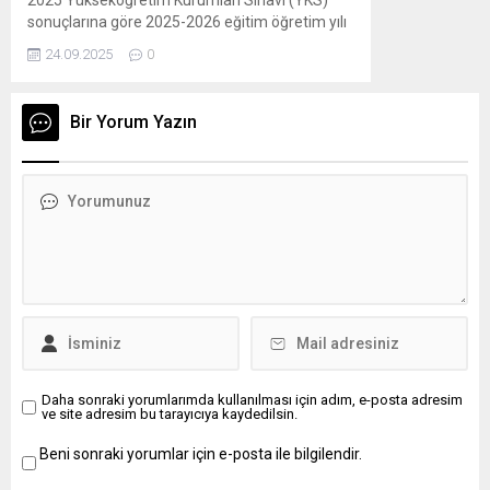
2025 Yükseköğretim Kurumları Sınavı (YKS)
sonuçlarına göre 2025-2026 eğitim öğretim yılı
için yükseköğretim programlarına ek
24.09.2025
0
yerleştirme işlemleri, ÖSYM tarafından
yapılacaktır. ” Adaylar, 2025-YKS Ek Yerleştirme
için tercihlerini, 25-30 Eylül 2025 tarihleri
Bir Yorum Yazın
arasında T.C. kimlik numarası ve şifresiyle
ÖSYM’nin https://ais.osym.gov.tr adresinden
veya ÖSYM Aday İşlemleri Mobil
Uygulaması’ndan bireysel olarak...
Daha sonraki yorumlarımda kullanılması için adım, e-posta adresim
ve site adresim bu tarayıcıya kaydedilsin.
Beni sonraki yorumlar için e-posta ile bilgilendir.