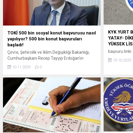
KYK YURT 
TOKİ 500 bin sosyal konut başvurusu nasıl
YATAY- DİK
yapılıyor? 500 bin konut başvuruları
YÜKSEK Lİ
başladı!
başvuru linki:
Çevre, Şehircilik ve İklim Değişikliği Bakanlığı,
Cumhurbaşkanı Recep Tayyip Erdoğan’ın
15.10.2025
açıkladığı 81 ili kapsayan “Yüzyılın Konut
10.11.2025
0
Projesi” ile Türkiye tarihinin en büyük sosyal
konut adımını hayata geçiriyor. Proje ile inşa
edilecek 500 bin sosyal konut, dar gelirli
vatandaşlar için yüzde 10 peşinat ve 240 aya
kadar vade seçeneği ile satışa...