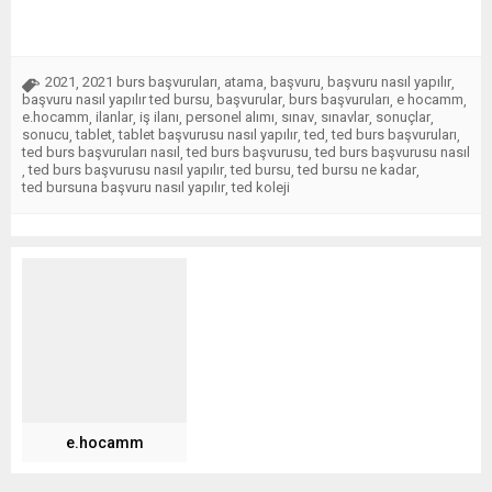
2021
2021 burs başvuruları
atama
başvuru
başvuru nasıl yapılır
,
,
,
,
,
başvuru nasıl yapılır ted bursu
başvurular
burs başvuruları
e hocamm
,
,
,
,
e.hocamm
ilanlar
iş ilanı
personel alımı
sınav
sınavlar
sonuçlar
,
,
,
,
,
,
,
sonucu
tablet
tablet başvurusu nasıl yapılır
ted
ted burs başvuruları
,
,
,
,
,
ted burs başvuruları nasıl
ted burs başvurusu
ted burs başvurusu nasıl
,
,
ted burs başvurusu nasıl yapılır
ted bursu
ted bursu ne kadar
,
,
,
,
ted bursuna başvuru nasıl yapılır
ted koleji
,
e.hocamm