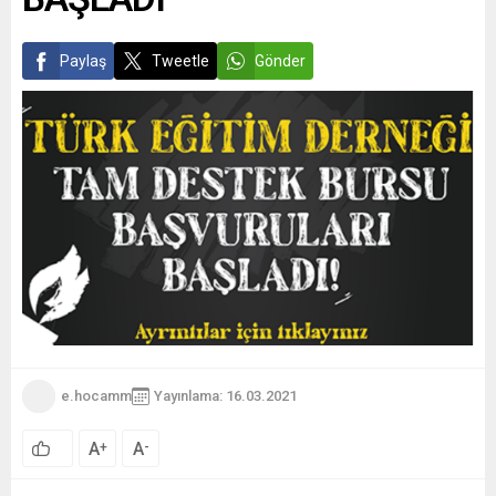
Paylaş
Tweetle
Gönder
e.hocamm
Yayınlama: 16.03.2021
A
A
+
-