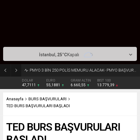
İstanbul,
25
°C
Kapalı
PMYO 3 BİN 250 POLİS MEMURU ALACAK- PMYO BAŞVURU ŞARTLARI- BAŞVURU LİNKİ
DOLAR
EURO
GRAM ALTIN
BIST 100
47,7111
55,1881
6.660,55
13.779,39
Anasayfa
BURS BAŞVURULARI
TED BURS BAŞVURULARI BAŞLADI
TED BURS BAŞVURULARI
BAŞLADI