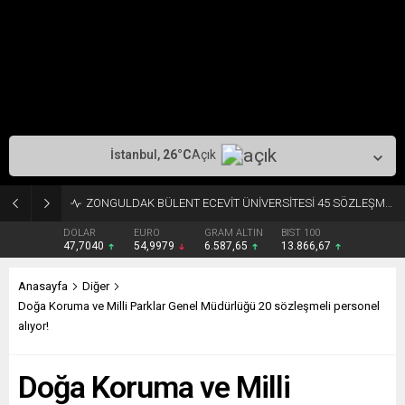
İstanbul,
26
°C
Açık
ZONGULDAK BÜLENT ECEVİT ÜNİVERSİTESİ 45 SÖZLEŞMELİ PERSONEL ALACAK
DOLAR
EURO
GRAM ALTIN
BIST 100
47,7040
54,9979
6.587,65
13.866,67
Anasayfa
Diğer
Doğa Koruma ve Milli Parklar Genel Müdürlüğü 20 sözleşmeli personel
alıyor!
Doğa Koruma ve Milli