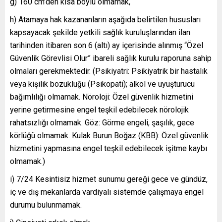
g) 160 cm’den kısa boylu olmamak,
h) Atamaya hak kazananların aşağıda belirtilen hususları
kapsayacak şekilde yetkili sağlık kuruluşlarından ilan
tarihinden itibaren son 6 (altı) ay içerisinde alınmış “Özel
Güvenlik Görevlisi Olur” ibareli sağlık kurulu raporuna sahip
olmaları gerekmektedir. (Psikiyatri: Psikiyatrik bir hastalık
veya kişilik bozukluğu (Psikopati); alkol ve uyuşturucu
bağımlılığı olmamak. Nöroloji: Özel güvenlik hizmetini
yerine getirmesine engel teşkil edebilecek nörolojik
rahatsızlığı olmamak. Göz: Görme engeli, şaşılık, gece
körlüğü olmamak. Kulak Burun Boğaz (KBB): Özel güvenlik
hizmetini yapmasına engel teşkil edebilecek işitme kaybı
olmamak.)
i) 7/24 Kesintisiz hizmet sunumu gereği gece ve gündüz,
iç ve dış mekanlarda vardiyalı sistemde çalışmaya engel
durumu bulunmamak.