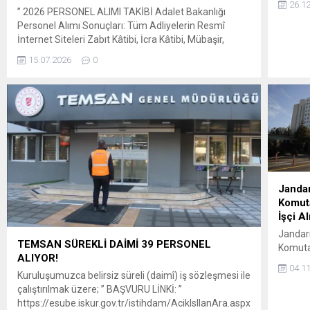
26.1
(Bandı
” 2026 PERSONEL ALIMI TAKİBİ Adalet Bakanlığı
Bigadi
Personel Alımı Sonuçları: Tüm Adliyelerin Resmî
Müdürl
İnternet Siteleri Zabıt Kâtibi, İcra Kâtibi, Mübaşir,
(Bigadi
Koruma ve Güvenlik Görevlisi, Teknisyen, Şoför, Aşçı
15.07.2026
0
Bor İş
ve Hizmetli alımlarına ilişkin duyuru ve sonuçları takip
(Seyit
edebilmeniz için Türkiye genelindeki adliyelerin resmî
Emet B
internet sitelerini tek sayfada topladık. Başvuru
Müdürl
yaptığınız veya sonucunu...
(Emet/
üzere t
için ilg
izinler
tabloda
Janda
işçinin
Komuta
Kuruluş
İşçi Al
Alınma
Jandar
TEMSAN SÜREKLİ DAİMİ 39 PERSONEL
Komutan
ALIYOR!
Jandar
04.1
(Etime
Kuruluşumuzca belirsiz süreli (daimî) iş sözleşmesi ile
istihd
çalıştırılmak üzere; ” BAŞVURU LİNKİ: ”
sayılı 
https://esube.iskur.gov.tr/istihdam/AcikIsIlanAra.aspx