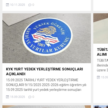
Kurum 
10.11.2025
0
EskiHü
Mücade
Sayılm
Yaralan
Olarak
Uygula
Hakkın
hüküml
sayılıD
TÜBİT
Kanunu
ALIMI
uyarınc
(İŞKUR) 
TÜBİTA
illerin
KYK YURT YEDEK YERLEŞTİRME SONUÇLARI
üzere 3
AÇIKLANDI
Alımlar
15.0
sınıfla
15.09.2025 TARİHLİ YURT YEDEK YERLEŞTİRME
öğrenci
SONUÇLARI 9/15/2025 2025-2026 eğitim öğretim yılı
Öğrenci
15.09.2025 tarihli yurt yedek yerleştirme sonuçları
Persone
için ” tıklayınız.
15.09.2025
0
araştır
BAŞVUR