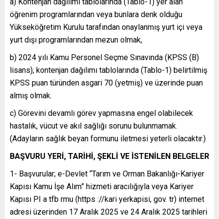
a) Kontenjan dağılımı tablolarında (Tablo-1) yer alan
öğrenim programlarından veya bunlara denk olduğu
Yükseköğretim Kurulu tarafından onaylanmış yurt içi veya
yurt dışı programlarından mezun olmak,
b) 2024 yılı Kamu Personel Seçme Sınavında (KPSS (B)
lisans), kontenjan dağılımı tablolarında (Tablo-1) belirtilmiş
KPSS puan türünden asgari 70 (yetmiş) ve üzerinde puan
almış olmak.
c) Görevini devamlı görev yapmasına engel olabilecek
hastalık, vücut ve akıl sağlığı sorunu bulunmamak.
(Adayların sağlık beyan formunu iletmesi yeterli olacaktır.)
BAŞVURU YERİ, TARİHİ, ŞEKLİ VE İSTENİLEN BELGELER
1- Başvurular; e-Devlet “Tarım ve Orman Bakanlığı-Kariyer
Kapısı Kamu İşe Alım” hizmeti aracılığıyla veya Kariyer
Kapısı PI a tfb rmu (https ://kari yerkapisi, gov. tr) internet
adresi üzerinden 17 Aralık 2025 ve 24 Aralık 2025 tarihleri