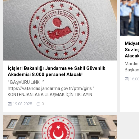
tarihler
gösters
Eylül – 
Midyat
Sözle
Alacak
Mardin 
İçişleri Bakanlığı Jandarma ve Sahil Güvenlik
Başkanl
Akademisi 8.000 personel Alacak!
memuru
16.0
atama 
” BAŞVURU LİNKİ: ”
alımı y
https://vatandas.jandarma.gov.tr/ptm/giris ”
GENEL 
KONTENJANLARA ULAŞMAK İÇİN TIKLAYIN
Beledi
19.08.2025
0
belirti
kadrola
başvur
özel şa
belirti
GENEL 