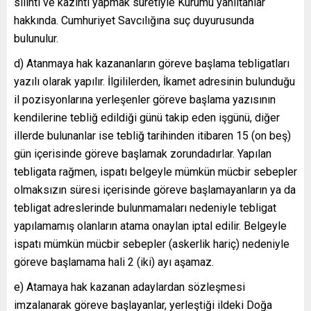
silinti ve kazıntı yapmak suretiyle Kurumu yanıltanlar
hakkında. Cumhuriyet Savcılığına suç duyurusunda
bulunulur.
d) Atanmaya hak kazananların göreve başlama tebligatları
yazılı olarak yapılır. İlgililerden, İkamet adresinin bulunduğu
il pozisyonlarına yerleşenler göreve başlama yazısının
kendilerine tebliğ edildiği günü takip eden işgünü, diğer
illerde bulunanlar ise tebliğ tarihinden itibaren 15 (on beş)
gün içerisinde göreve başlamak zorundadırlar. Yapılan
tebligata rağmen, ispatı belgeyle mümkün mücbir sebepler
olmaksızın süresi içerisinde göreve başlamayanların ya da
tebligat adreslerinde bulunmamaları nedeniyle tebligat
yapılamamış olanların atama onaylan iptal edilir. Belgeyle
ispatı mümkün mücbir sebepler (askerlik hariç) nedeniyle
göreve başlamama hali 2 (iki) ayı aşamaz.
e) Atamaya hak kazanan adaylardan sözleşmesi
imzalanarak göreve başlayanlar, yerleştiği ildeki Doğa