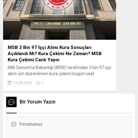
boş za
kadrola
MSB 3 Bin 97 İşçi Alımı Kura Sonuçları
Açıklandı Mı? Kura Çekimi Ne Zaman? MSB
Kura Çekimi Canlı Yayın
Milli Savunma Bakanlığı (MSB) tarafından 3 bin 97 işçi
alımı için düzenlenen kura çekimi bugün saat
10.00’da noter huzurunda gerçekleştirilecektir. Kura
14.08.2025
0
sonuçlarını öğrenmek isteyen adaylar, sorgulama
işlemini T.C. kimlik numarası ile
personeltemin.msb.gov.tr adresinden yapabilecek. ”
Bir Yorum Yazın
MSB 3097 İŞÇİ ALIMI KADRO DAĞILIMI 2025 Şoför,
Ambalajcı, Malzeme Takip ve Dağıtım İşçisi, Saraç,...