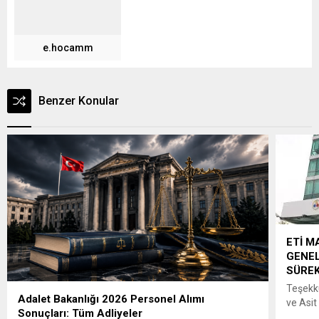
e.hocamm
Benzer Konular
ETİ M
GENE
SÜREK
Teşekk
Adalet Bakanlığı 2026 Personel Alımı
ve Asit
Sonuçları: Tüm Adliyeler
Müdürl