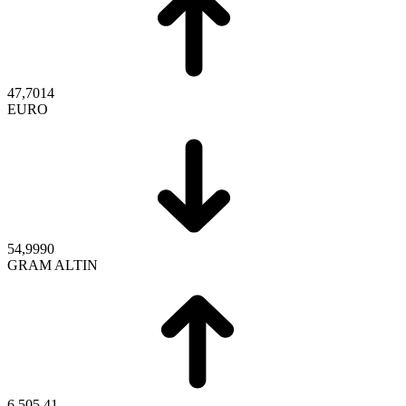
47,7014
EURO
54,9990
GRAM ALTIN
6.505,41