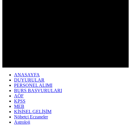
ANASAYFA
DUYURULAR
PERSONEL ALIMI
BURS BAŞVURULARI
AÖF
KPSS
MEB
KİŞİSEL GELİŞİM
Nöbetçi Eczaneler
Astroloji