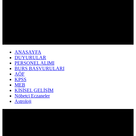
ANASAYFA
DUYURULAR
PERSONEL ALIMI
BURS BAŞVURULARI
AÖF
KPSS
MEB
KİŞİSEL GELİŞİM
Nöbetçi Eczaneler
Astroloji