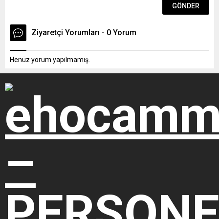
ve 5’inci fıkrası ve
15’inci maddesinin...
Ziyaretçi Yorumları - 0 Yorum
Henüz yorum yapılmamış.