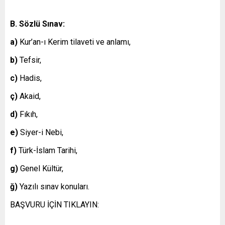
B. Sözlü Sınav:
a)
Kur’an-ı Kerim tilaveti ve anlamı,
b)
Tefsir,
c)
Hadis,
ç)
Akaid,
d)
Fıkıh,
e)
Siyer-i Nebi,
f)
Türk-İslam Tarihi,
g)
Genel Kültür,
ğ)
Yazılı sınav konuları.
BAŞVURU İÇİN TIKLAYIN: