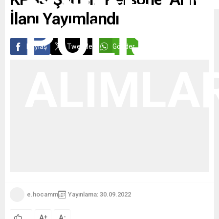
İlanı Yayımlandı
Paylaş
Tweetle
Gönder
e.hocamm
Yayınlama: 30.09.2022
A
A
+
-