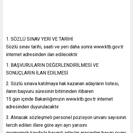
SÖZLÜ SINAV YERİ VE TARİHİ:
Sözlü sınav tarihi, saati ve yeri daha sonra www.ktb.gov.tr
internet adresinden ilan edilecektir.
BAŞVURULARIN DEĞERLENDİRİLMESİ VE
SONUÇLARIN İLAN EDİLMESİ
Sözlü sınava katılmaya hak kazanan adayların listesi,
ilanın başvuru süresinin bitiminden itibaren
15 gün içinde Bakanlığımızın www.ktb.gov.tr internet
adresinden duyurulacaktır.
Alınacak sözleşmeli personel pozisyon unvanı sayısının
tercih edilen illere göre ayrı ayrı yarısını
geçmemek kaydıyla başarılı adaylar arasından başarı puanı