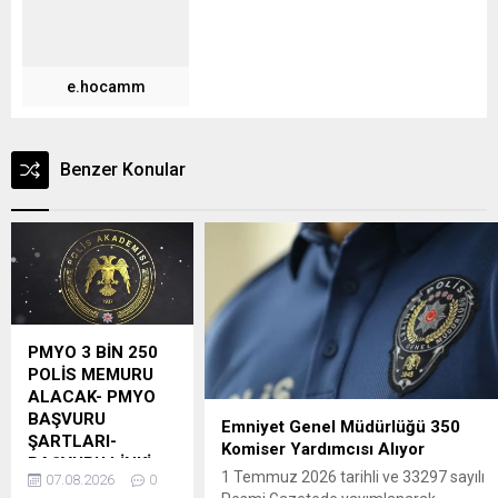
e.hocamm
Benzer Konular
PMYO 3 BİN 250
POLİS MEMURU
ALACAK- PMYO
BAŞVURU
Emniyet Genel Müdürlüğü 350
ŞARTLARI-
Komiser Yardımcısı Alıyor
BAŞVURU LİNKİ
1 Temmuz 2026 tarihli ve 33297 sayılı
07.08.2026
0
Polis Akademisi