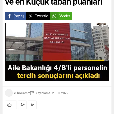
ve en Küçük taban puanları
Paylaş
Tweetle
Gönder
e.hocamm
Yayınlama: 21.03.2022
A
A
+
-