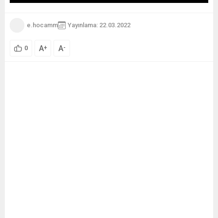
e.hocamm
Yayınlama: 22.03.2022
A
A
+
-
0