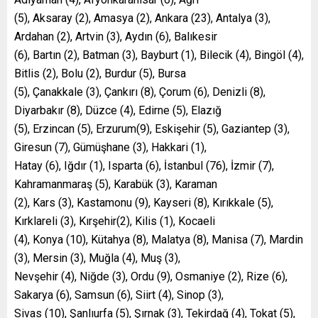
(5), Aksaray (2), Amasya (2), Ankara (23), Antalya (3),
Ardahan (2), Artvin (3), Aydın (6), Balıkesir
(6), Bartın (2), Batman (3), Bayburt (1), Bilecik (4), Bingöl (4),
Bitlis (2), Bolu (2), Burdur (5), Bursa
(5), Çanakkale (3), Çankırı (8), Çorum (6), Denizli (8),
Diyarbakır (8), Düzce (4), Edirne (5), Elazığ
(5), Erzincan (5), Erzurum(9), Eskişehir (5), Gaziantep (3),
Giresun (7), Gümüşhane (3), Hakkari (1),
Hatay (6), Iğdır (1), Isparta (6), İstanbul (76), İzmir (7),
Kahramanmaraş (5), Karabük (3), Karaman
(2), Kars (3), Kastamonu (9), Kayseri (8), Kırıkkale (5),
Kırklareli (3), Kırşehir(2), Kilis (1), Kocaeli
(4), Konya (10), Kütahya (8), Malatya (8), Manisa (7), Mardin
(3), Mersin (3), Muğla (4), Muş (3),
Nevşehir (4), Niğde (3), Ordu (9), Osmaniye (2), Rize (6),
Sakarya (6), Samsun (6), Siirt (4), Sinop (3),
Sivas (10), Şanlıurfa (5), Şırnak (3), Tekirdağ (4), Tokat (5),