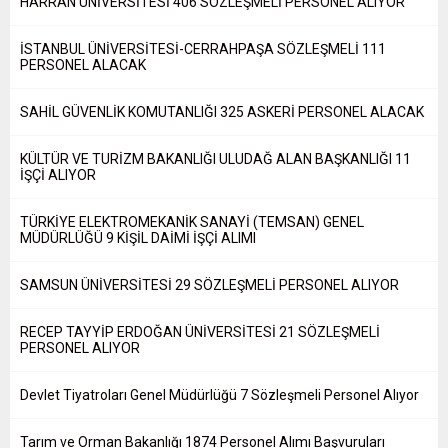
HARRAN ÜNİVERSİTESİ 406 SÖZLEŞMELİ PERSONEL ALIYOR
İSTANBUL ÜNİVERSİTESİ-CERRAHPAŞA SÖZLEŞMELİ 111
PERSONEL ALACAK
SAHİL GÜVENLİK KOMUTANLIĞI 325 ASKERİ PERSONEL ALACAK
KÜLTÜR VE TURİZM BAKANLIĞI ULUDAĞ ALAN BAŞKANLIĞI 11
İŞÇİ ALIYOR
TÜRKİYE ELEKTROMEKANİK SANAYİ (TEMSAN) GENEL
MÜDÜRLÜĞÜ 9 KİŞİL DAİMİ İŞÇİ ALIMI
SAMSUN ÜNİVERSİTESİ 29 SÖZLEŞMELİ PERSONEL ALIYOR
RECEP TAYYİP ERDOĞAN ÜNİVERSİTESİ 21 SÖZLEŞMELİ
PERSONEL ALIYOR
Devlet Tiyatroları Genel Müdürlüğü 7 Sözleşmeli Personel Alıyor
Tarım ve Orman Bakanlığı 1874 Personel Alımı Başvuruları