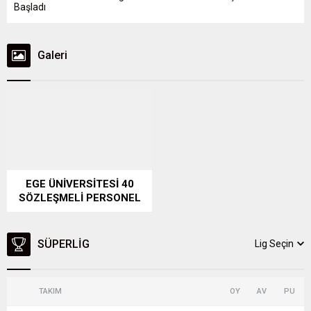
Başladı
Galeri
EGE ÜNİVERSİTESİ 40
SÖZLEŞMELİ PERSONEL
ALIMI YAPIYOR
SÜPERLIG
Lig Seçin
TAKIM
OY
AV
PU