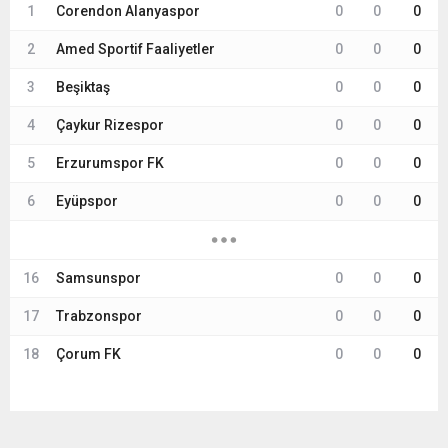
1
Corendon Alanyaspor
0
0
0
2
Amed Sportif Faaliyetler
0
0
0
3
Beşiktaş
0
0
0
4
Çaykur Rizespor
0
0
0
5
Erzurumspor FK
0
0
0
6
Eyüpspor
0
0
0
16
Samsunspor
0
0
0
17
Trabzonspor
0
0
0
18
Çorum FK
0
0
0