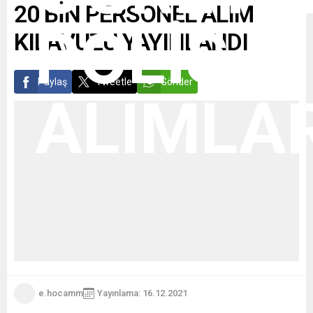
20 BİN PERSONEL ALIM
KILAVUZU YAYINLANDI
Paylaş
Tweetle
Gönder
e.hocamm
Yayınlama: 16.12.2021