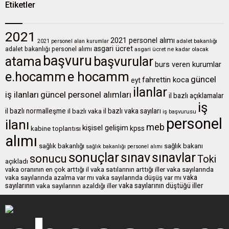
Etiketler
2021
2021 personel alımı
2021 personel alan kurumlar
adalet bakanlığı
asgari ücret
adalet bakanlığı personel alımı
asgari ücret ne kadar olacak
başvuru
atama
başvurular
burs veren kurumlar
e.hocamm
e hocamm
güncel
fahrettin koca
eyt
ilanlar
iş ilanları
güncel personel alımları
il bazlı açıklamalar
iş
il bazlı normalleşme
il bazlı vaka sayıları
il bazlı vaka
iş başvurusu
personel
ilanı
meb
kişisel gelişim
kpss
kabine toplantısı
alımı
sağlık bakanlığı
sağlık bakanı
sağlık bakanlığı personel alımı
sonuçlar
sınavlar
sınav
sonucu
Toki
açıkladı
vaka oranının en çok arttığı il
vaka satılarının arttığı iller
vaka sayılarında
vaka
vaka sayılarında azalma var mı
vaka sayılarında düşüş var mı
sayılarının
vaka sayılarının düştüğü iller
vaka sayılarının azaldığı iller