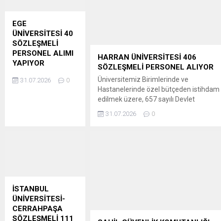
EGE
ÜNİVERSİTESİ 40
SÖZLEŞMELİ
PERSONEL ALIMI
HARRAN ÜNİVERSİTESİ 406
YAPIYOR
SÖZLEŞMELİ PERSONEL ALIYOR
Üniversitemiz
Üniversitemiz Birimlerinde ve
31.07.2026
0
birimlerinde 657
Hastanelerinde özel bütçeden istihdam
sayılı Devlet
edilmek üzere, 657 sayılı Devlet
Memurları
Memurları Kanunu’nun 4. maddesinin
31.07.2026
0
Kanununun 4/B
(B) fıkrasına göre 06/06/1978 tarihli ve
maddesi
7/15754 sayılı Kararnameye ekli
kapsamında
28/06/2007 tarihli ve 26566 sayılı Resm
istihdam edilmek
Gazete’de yayımlanan Sözleşmeli
üzere Sözleşmeli
Personel Çalıştırılmasına İlişkin
Personel
Esaslarda Değişiklik Yapılmasına Dair
Çalıştırılmasına
Esaslar’da yer alan ek 2 nci maddesinin
İlişkin Esasların Ek 2.
(b)...
İSTANBUL
maddesi uyarınca
ÜNİVERSİTESİ-
aşağıda detayları yer
CERRAHPAŞA
alan ünvan ve
SÖZLEŞMELİ 111