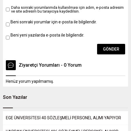
itibaren 15 (on beş)
gün içerisinde (son
Daha sonraki yorumlarımda kullanılması için adım, e-posta adresim
ve site adresim bu tarayıcıya kaydedilsin.
gün mesai saati
bitimine kadar)...
Beni sonraki yorumlar için e-posta ile bilgilendir.
Beni yeni yazılarda e-posta ile bilgilendir.
Ziyaretçi Yorumları - 0 Yorum
Henüz yorum yapılmamış.
Son Yazılar
EGE ÜNİVERSİTESİ 40 SÖZLEŞMELİ PERSONEL ALIMI YAPIYOR