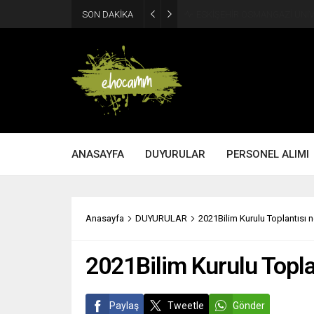
SON DAKİKA
ESKİŞEHİR OSMANGAZİ ÜNİV
ANASAYFA
DUYURULAR
PERSONEL ALIMI
Anasayfa
DUYURULAR
2021Bilim Kurulu Toplantısı 
2021Bilim Kurulu Topla
Paylaş
Tweetle
Gönder