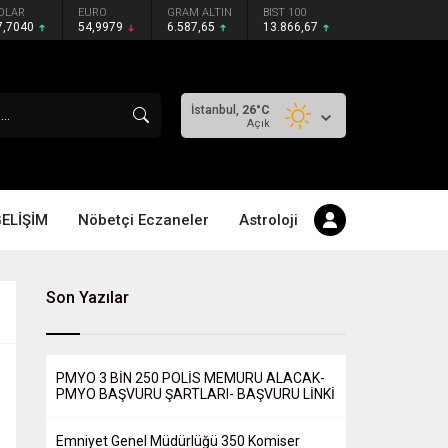
OLAR
EURO
GRAM ALTIN
BIST 100
7,7040
54,9979
6.587,65
13.866,67
İstanbul,
26
°C
Açık
GELİŞİM
Nöbetçi Eczaneler
Astroloji
Son Yazılar
PMYO 3 BİN 250 POLİS MEMURU ALACAK-
PMYO BAŞVURU ŞARTLARI- BAŞVURU LİNKİ
Emniyet Genel Müdürlüğü 350 Komiser