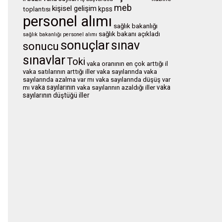
meb
kişisel gelişim
kpss
toplantısı
personel alımı
sağlık bakanlığı
sağlık bakanı açıkladı
sağlık bakanlığı personel alımı
sonuçlar
sınav
sonucu
sınavlar
Toki
vaka oranının en çok arttığı il
vaka satılarının arttığı iller
vaka sayılarında
vaka
sayılarında azalma var mı
vaka sayılarında düşüş var
vaka sayılarının
vaka
mı
vaka sayılarının azaldığı iller
sayılarının düştüğü iller