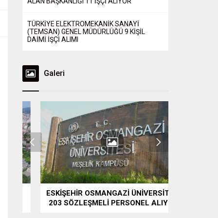
ALAN BAŞKANLIĞI 11 İŞÇİ ALIYOR
TÜRKİYE ELEKTROMEKANİK SANAYİ
(TEMSAN) GENEL MÜDÜRLÜĞÜ 9 KİŞİL
DAİMİ İŞÇİ ALIMI
Galeri
ESKİŞEHİR OSMANGAZİ ÜNİVERSİTESİ
EGE ÜN
203 SÖZLEŞMELİ PERSONEL ALIYOR
PER