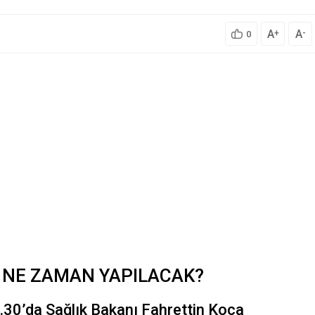
A
A
+
-
0
I NE ZAMAN YAPILACAK?
dürlüğü 350 Komiser
ZONGULDAK BÜLENT ECEVİT
ısı Alıyor
ÜNİVERSİTESİ 45 SÖZLEŞMELİ
PERSONEL ALACAK
6.30’da Sağlık Bakanı Fahrettin Koca