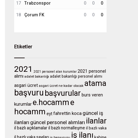
17
Trabzonspor
0
0
0
18
Çorum FK
0
0
0
Etiketler
2021
2021 personel
2021 personel alan kurumlar
alımı
adalet bakanlığı personel alımı
adalet bakanlığı
atama
asgari ücret
asgari ücret ne kadar olacak
başvuru
başvurular
burs veren
e.hocamm
e
kurumlar
hocamm
güncel iş
fahrettin koca
eyt
ilanlar
ilanları
güncel personel alımları
il bazlı açıklamalar
il bazlı normalleşme
il bazlı vaka
iş ilanı
il bazlı vaka sayıları
kabine
iş başvurusu