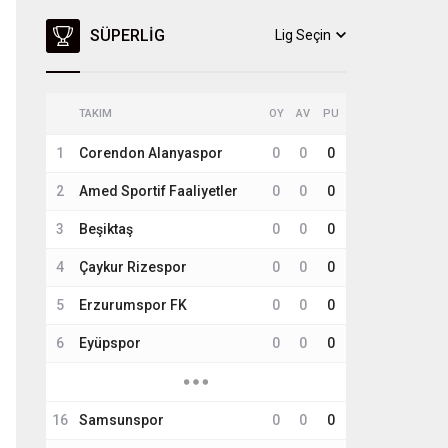
SÜPERLIG
Lig Seçin
TAKIM
OY
AV
PU
1
Corendon Alanyaspor
0
0
0
2
Amed Sportif Faaliyetler
0
0
0
3
Beşiktaş
0
0
0
4
Çaykur Rizespor
0
0
0
5
Erzurumspor FK
0
0
0
6
Eyüpspor
0
0
0
16
Samsunspor
0
0
0