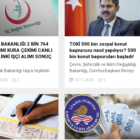
 BAKANLIĞI 2 BİN 764
TOKİ 500 bin sosyal konut
LIMI KURA ÇEKİMİ CANLI
başvurusu nasıl yapılıyor? 500
LİNKİ İŞÇİ ALIMI SONUÇ
bin konut başvuruları başladı!
Çevre, Şehircilik ve İklim Değişikliği
ık Bakanlığı taşra teşkilatı
Bakanlığı, Cumhurbaşkanı Recep
rimlerine 4857 sayılı İş
Tayyip Erdoğan’ın açıkladığı 81 ili
2025
0
10.11.2025
0
ile mezkûr Kanuna
kapsayan “Yüzyılın Konut Projesi” il
rak çıkarılan Kamu Kurum
Türkiye tarihinin en büyük sosyal
uşlarına İşçi Alınmasında
konut adımını hayata geçiriyor.
cak Usul ve Esaslar
Proje ile inşa edilecek 500 bin sosya
a Yönetmelik hükümleri
konut, dar gelirli vatandaşlar için
 2.764 sürekli işçi alımı için
yüzde 10 peşinat ve 240 aya kadar
025 –
vade seçeneği ile satışa...
25tarihleri arasında İŞKUR tarafından
nde birim (iş yeri) ve
re göre alınan başvurular