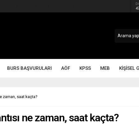
D
ERSİTESİ 203 SÖZLEŞMELİ PERSONEL ALIYOR
4
BURS BAŞVURULARI
AÖF
KPSS
MEB
KİŞİSEL 
ne zaman, saat kaçta?
ntısı ne zaman, saat kaçta?