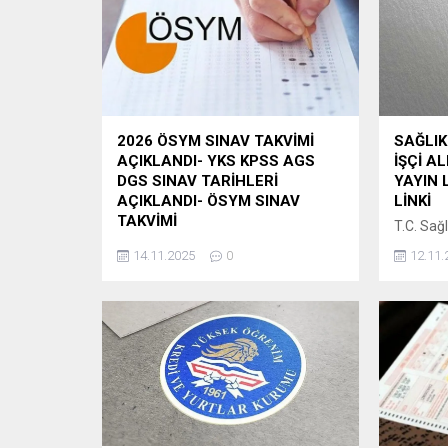
2026 ÖSYM SINAV TAKVİMİ
SAĞLIK
AÇIKLANDI- YKS KPSS AGS
İŞÇİ A
DGS SINAV TARİHLERİ
YAYIN 
AÇIKLANDI- ÖSYM SINAV
LİNKİ
TAKVİMİ
T.C. Sağl
2026 yılında ÖSYM tarafından
hizmet bi
14.11.2025
0
12.11.
uygulanacak olan sınavlara ilişkin
Kanunu 
“ÖSYM 2026 Yılı Sınav
dayanıla
Takvimi”ne, 14 Kasım
ve Kurul
2025 tarihinde saat 09.30’dan itibaren
Uygulana
ÖSYM’nin https://www.osym.gov.tr adresinden
Hakkınd
erişilebilecektir. Adaylara ve
uyarınca,
kamuoyuna saygıyla duyurulur.
08/10/2
ÖSYM BAŞKANLIĞI ” ÖSYM 2026
13/10/20
Yılı Sınav Takvimi (Güncel
il düzeyi
gelişmelere göre ÖSYM Sınav
meslekle