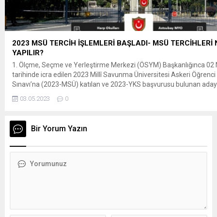
2023 MSÜ TERCİH İŞLEMLERİ BAŞLADI- MSÜ TERCİHLERİ 
YAPILIR?
1. Ölçme, Seçme ve Yerleştirme Merkezi (ÖSYM) Başkanlığınca 02 
tarihinde icra edilen 2023 Millî Savunma Üniversitesi Askeri Öğrenc
Sınavı’na (2023-MSÜ) katılan ve 2023-YKS başvurusu bulunan adayl
yapabilecektir. Adayların, Harp Okulları ve Astsubay Meslek Yükseko
03.05.2023
0
tercihlerini 03-25 Mayıs 2023 tarihleri arasında yapmaları gerekmek
günü saat...
Bir Yorum Yazın