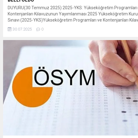
BELLİ OLDU
DUYURU(30 Temmuz 2025) 2025-YKS: Yükseköğretim Programları
Kontenjanları Kılavuzunun Yayımlanması 2025 Yükseköğretim Kuru
Sınavı (2025-YKS)Yükseköğretim Programları ve Kontenjanları Kıla
Temmuz 2025 tarihleri arasında ÖSYM’nin https://www.osym.gov.t
30.07.2025
0
yayımlanacaktır. Kılavuz, adaylara ve diğer ilgililere ön bilgi vermek
yayımlanmaktadır. Bu nedenle adayların, tercihlerini belirlemeden ö
süresi içinde ÖSYM’nin internet adresinden yeniden yayımlanacak
Yükseköğretim Programları...