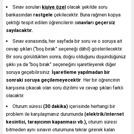
Sınav soruları
kişiye özel
olacak şekilde soru
bankasından
rastgele
çekilecektir. Buna rağmen kopya
çektiği tespit edilen öğrencilerin s
ınavları geçersiz
sayılacaktır.
Sınav esnasında, her sayfada bir soru ve o soruya ait
cevap şıkları (“boş bırak” seçeneği dâhil) gösterilecektir.
Bir soru görüldükten sonra, doğru olduğunu düşündüğünüz
şıkkı ya da “boş bırak” seçeneğini işaretleyerek diğer
soruya geçebilirsiniz.
İşaretleme yapılmadan bir
sonraki soruya geçilemeyecektir
. Her bir öğrencinin
karşısına çıkacak olan soru dizilimi ve cevap şıkları farklı
olacaktır.
Oturum süresi
(30 dakika)
içerisinde herhangi bir
problem ile karşılaşmanız durumunda
(elektrik/internet
kesintisi, tarayıcının kapanması vb.),
oturum süresi
bitmeden aynı sınavın oturumuna tekrar girerek kalan