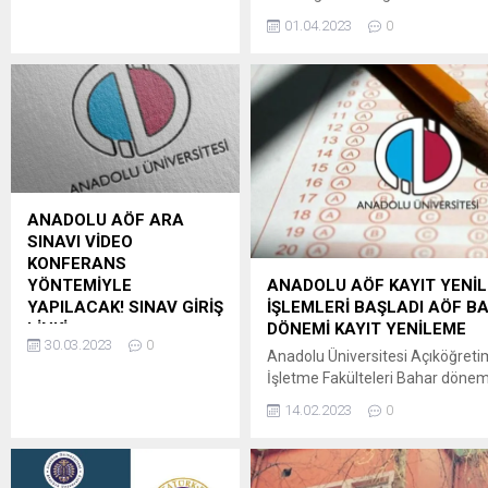
yer alan “Öğrenim” – “Ders
Sınavları için online (çevrim içi)
01.04.2023
0
Alma” adımlarını takip
24.04.2023 (saat 09.30’dan) – 3
ederek
(saat 23.59’a kadar) tarihleri ar
derslerini seçebilecektir. Yaz
açılacaktır.Ceza ve infaz kuruml
okulunda her öğrenci en
bulunan tutuklu ve hükümlü aday
fazla toplam 5 adet ders (E-
2022-2023 Eğitim ve Öğretim Yı
Ticaret ve Pazarlama
Sınavları için online (çevrim içi) sı
Önlisans Programı”
müfredatında yer
alan “Arama Motoru
ANADOLU AÖF ARA
Optimizasyonu” dersi hariç)
SINAVI VİDEO
alabilir. Bu dersler, öncelikle
KONFERANS
alt yarıyıl dersleri olmak...
YÖNTEMİYLE
ANADOLU AÖF KAYIT YENİ
YAPILACAK! SINAV GİRİŞ
İŞLEMLERİ BAŞLADI AÖF B
LİNKİ
DÖNEMİ KAYIT YENİLEME
30.03.2023
0
Anadolu Üniversitesi
Anadolu Üniversitesi Açıköğretim
tarafından yayımlanan
İşletme Fakülteleri Bahar dönem
bahar dönemi sınav
yenileme işlemleri şubat mart ay
14.02.2023
0
takvimiyle birlikte sınav
İşlemler aof.anadolu.edu.tr adr
tarihleri belli oldu. Buna göre;
gerçekleşiyor. Öte yandan Anad
AÖF bahar dönemi ara
Üniversitesi tarafından Kahra
sınavları 15-16 Nisan 2023
depreminden etkilenen 10 ildeki