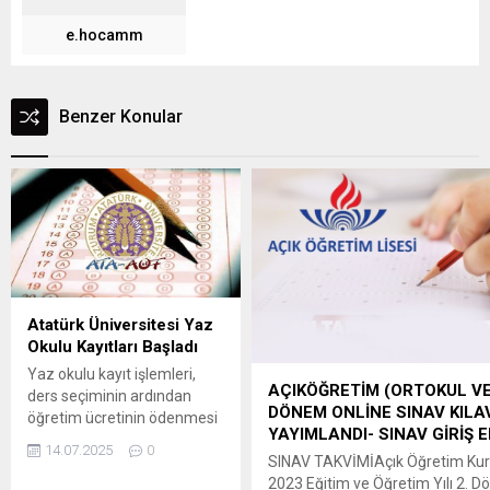
e.hocamm
Benzer Konular
Atatürk Üniversitesi Yaz
Okulu Kayıtları Başladı
Yaz okulu kayıt işlemleri,
AÇIKÖĞRETİM (ORTOKUL VE 
ders seçiminin ardından
DÖNEM ONLİNE SINAV KILA
öğretim ücretinin ödenmesi
YAYIMLANDI- SINAV GİRİŞ 
ile gerçekleşecektir.
14.07.2025
0
Öğrenciler, OBS’ye giriş
SINAV TAKVİMİAçık Öğretim Kur
yaptıktan sonra sol menüde
2023 Eğitim ve Öğretim Yılı 2. 