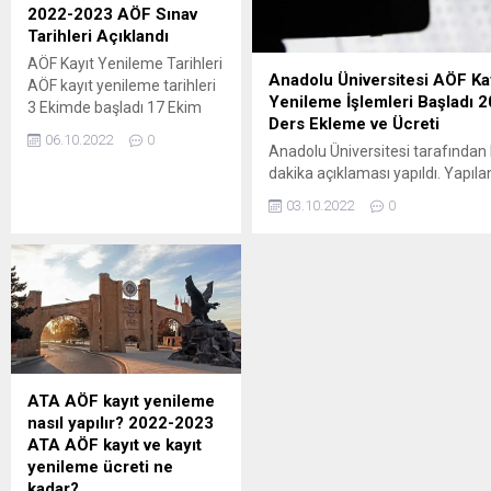
isteyen öğrenciler ise
Yönetim Sistemi (ÖYS)’nde yer 
2022-2023 AÖF Sınav
araştırmalarını sürdürüyor.
İşlemleri menüsünden 03 Ocak 2
Tarihleri Açıklandı
Sınav belgeleri olmadan
AÖF Kayıt Yenileme Tarihleri
adaylar,...
Anadolu Üniversitesi AÖF Ka
AÖF kayıt yenileme tarihleri
Yenileme İşlemleri Başladı 
3 Ekimde başladı 17 Ekim
Ders Ekleme ve Ücreti
tarihine kadar devam
06.10.2022
0
edecek. 2022-2023 AÖF
Anadolu Üniversitesi tarafından 
Sınav Tarihleri Güz dönemi
dakika açıklaması yapıldı. Yapıl
ara sınavı 10 ve 11 Aralık
2022 2023 eğitim öğretim yılı ka
03.10.2022
0
2022 tarihinde, Güz dönemi
başvurularının başladığına yer ve
dönem sonu sınavı 21 ile 22
“ANADOLU ÜNİVERSİTESİ REK
Ocak 2023 tarihinde, Bahar
AÇIKÖĞRETİM, İKTİSAT VE İŞL
dönemi ara sınav 15 ile 16
FAKÜLTELERİ 2022-2023 ÖĞRETİ
Nisan...
DÖNEMİ KAYIT YENİLEME DUYUR
ile yayınlanan kayıt yenileme d
ifadelere yer verildi: “Bu duyuru
İktisat...
ATA AÖF kayıt yenileme
nasıl yapılır? 2022-2023
ATA AÖF kayıt ve kayıt
yenileme ücreti ne
kadar?