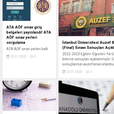
tarihlerinde; dönem sonu
öğrencilerden kayıt yenileme işle
final sınavları ise 27-28
alınmayacağı duyuruldu. AÖF K
Mayıs 2023 tarihlerinde
YENİLEME İŞLEMİ NASIL YAPILI
düzenlenecek. AÖF Bahar
Açıköğretim, İktisat ve İşletme F
Dönemi Ara Sınavları
Bahar...
ATA AÖF sınav giriş
Çevrimiçi (Online) olarak
belgeleri yayınlandı! ATA
https://esinav.anadolu.edu.tr
AÖF sınav yerleri
adresi üzerinden
sorgulama
İstanbul Üniversitesi Auzef 
gerçekleştirilecek. SINAVA
(Final) Sınavı Sonuçları Açık
ATA AÖF sınav yerleri belli
GİRİŞ İÇİN TIKLAYIN:...
oldu. Açıköğretim
2022-2023 Eğitim-Öğretim Yılı Gü
02.01.2023
0
Fakültelerinde eğitimleri
bitirme sonuçları açıklanmıştır. 
sürdüren öğrenciler, final
sonuçlarınızı auzefsinav.istanbul
sınavı hazırlıklarına başladı.
üzerinden görüntüleyebilirsiniz.
02.01.2023
0
Final sınavlarında
itirazlarınızın
öğrencilere sorumlu
cevaplarına aksis.istanbul.edu.t
oldukları her dersten 20 soru
AKSİS hesabınıza giriş yapara
yöneltilecek. Soruların
Yönetim Sistemi (ÖYS)’nde yer 
cevaplanması için sınav
İşlemleri menüsünden ulaşabilirs
süresi ise 30 dakika olarak
sonuçlarına
belirlendi. ATA AÖF sınav
itirazınızı aksis.istanbul.edu.tr 
giriş belgesini sorgulamak
AKSİS hesabınıza giriş yapara