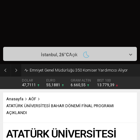
İstanbul,
26
°C
Açık
ZONGULDAK BÜLENT ECEVİT ÜNİVERSİTESİ 45 SÖZLEŞMELİ PERSONEL ALACAK
DOLAR
EURO
GRAM ALTIN
BIST 100
47,7111
55,1881
6.660,55
13.779,39
Anasayfa
AÖF
ATATÜRK ÜNİVERSİTESİ BAHAR DÖNEMİ FİNAL PROGRAMI
AÇIKLANDI
ATATÜRK ÜNİVERSİTESİ