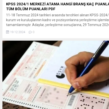
KPSS 2024/1 MERKEZİ ATAMA HANGİ BRANŞ KAÇ PUANLA
TÜM BÖLÜM PUANLARI PDF
11-18 Temmuz 2024 tarihleri arasında tercihleri alınan KPSS-2024
kurum ve kuruluşlarının kadro ve pozisyonlarına yerleştirme işlemler
tamamlanmıştır. Adaylar, yerleştirme sonuçlarına, 29 Temmuz 2024
15.00’ten itibaren ÖSYM’nin https://sonuc.osym.gov.tr adresinden T.
19.12.2024
0
numarası ve aday şifresiyle erişebilecektir. Yerleştirme sonuçlarına i
bilgiler Ek’te sunulmuştur. Adaylara ve kamuoyuna saygıyla...