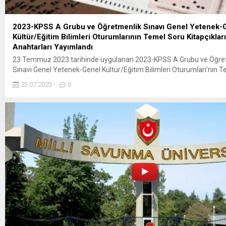
2023-KPSS A Grubu ve Öğretmenlik Sınavı Genel Yetenek-
Kültür/Eğitim Bilimleri Oturumlarının Temel Soru Kitapçıklar
Anahtarları Yayımlandı
23 Temmuz 2023 tarihinde uygulanan 2023-KPSS A Grubu ve Öğre
Sınavı Genel Yetenek-Genel Kültür/Eğitim Bilimleri Oturumları’nın 
Kitapçıkları ile Cevap Anahtarları’nın %10’u aşağıdaki bağlantıda eriş
23.07.2023
0
Sınava başvuran adaylar, Temel Soru Kitapçığı diziliminde verilen sı
tamamına 23 Temmuz 2023 tarihinde saat 18.15′ ten itibaren
ÖSYM’nin https://ais.osym.gov.tr adresinden T.C. kimlik numaraları
şifreleriyle 10 gün süreyle erişebilecektir. Temel Soru Kitapçığı’nın
süreci 2 Ağustos 2023 tarihi...