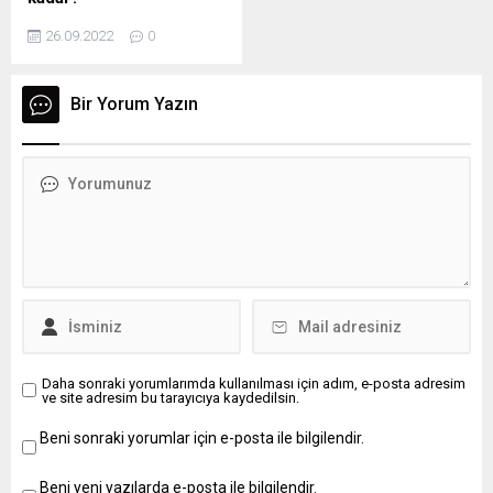
AÖF kayıtları 26-30 Eylül
26.09.2022
0
tarihleri arasında yapılacak.
Yeni kayıt yaptıracak
öğrenciler materyal
Bir Yorum Yazın
ücretlerini ödedikten sonra
ders kayıtları fakülte
tarafından yapılacaktır. Ara
sınıflar ise, kayıt yenileme
için belirlenen tarihlerde
materyal ücretini ödedikten
sonra OBS üzerinden her
öğrenci kendi kaydını
yapacaktır.Ders seçimi
yapan öğrenciler maksimum
10 ders, 30 kredi alabiliyor.
Üst dönemden...
Daha sonraki yorumlarımda kullanılması için adım, e-posta adresim
ve site adresim bu tarayıcıya kaydedilsin.
Beni sonraki yorumlar için e-posta ile bilgilendir.
Beni yeni yazılarda e-posta ile bilgilendir.