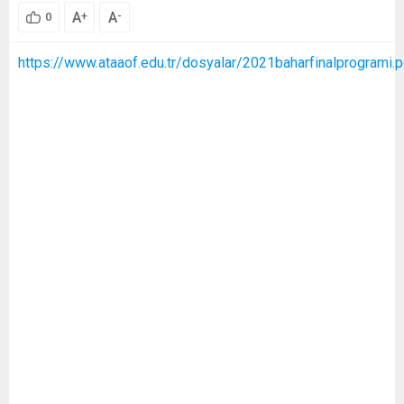
A
A
+
-
0
https://www.ataaof.edu.tr/dosyalar/2021baharfinalprogrami.p