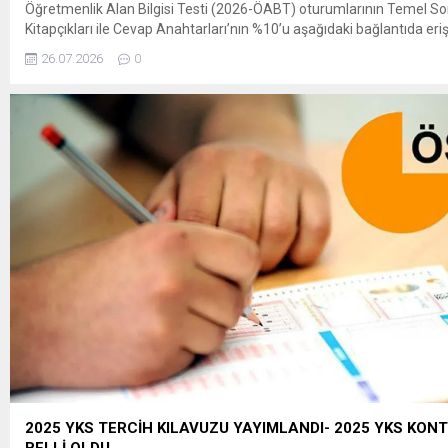
Öğretmenlik Alan Bilgisi Testi (2026-ÖABT) oturumlarının Temel So
Kitapçıkları ile Cevap Anahtarları’nın %10’u aşağıdaki bağlantıda eriş
Sınava başvuran adaylar; Temel Soru Kitapçığı diziliminde verilen sı
26.07.2026
0
tamamına, 26 Temmuz
2026 tarihinde saat 20.40’dan itibaren ÖSYM’nin https://ais.osym.g
T.C. kimlik numaraları ve aday şifreleriyle 10 gün süreyle erişebilece
Kitapçıkları’nın görüntüleme süreci 5 Ağustos...
2025 YKS TERCİH KILAVUZU YAYIMLANDI- 2025 YKS KON