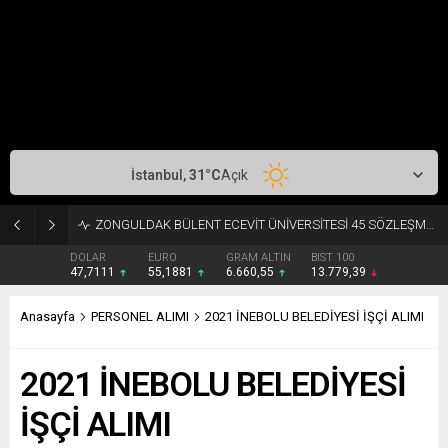
İstanbul,
31
°C
Açık
ZONGULDAK BÜLENT ECEVİT ÜNİVERSİTESİ 45 SÖZLEŞMELİ PERSONEL ALACAK
DOLAR
EURO
GRAM ALTIN
BIST 100
47,7111
55,1881
6.660,55
13.779,39
Anasayfa
PERSONEL ALIMI
2021 İNEBOLU BELEDİYESİ İŞÇİ ALIMI
2021 İNEBOLU BELEDİYESİ
İŞÇİ ALIMI