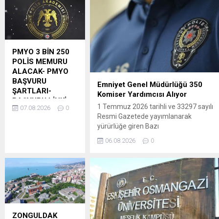
PMYO 3 BİN 250
POLİS MEMURU
ALACAK- PMYO
BAŞVURU
Emniyet Genel Müdürlüğü 350
ŞARTLARI-
Komiser Yardımcısı Alıyor
BAŞVURU LİNKİ
1 Temmuz 2026 tarihli ve 33297 sayılı
07.08.2026
0
Polis Akademisi
Resmi Gazetede yayımlanarak
Başkanlığına bağlı
yürürlüğe giren Bazı
Polis Meslek
KanunlardaDeğişiklik Yapılmasına Dair
06.08.2026
0
Yüksekokullarına
Kanun ile 4652 sayılı Polis Yüksek
2026 – 2027 eğitim –
Öğretim Kanununun 15.
öğretim yılı
Maddesineeklenen“ Fakülte için
25.Dönem PMYO
sıralamaya esas alınacak
eğitimi için (2.560)
yükseköğretim kurumları sınavı, taban
erkek ve (630) kadın
puanı ve puan türüBakanlıkça belirlenir.
ile şehit veya vazife
Başvuranlar arasından eğitime alınacak
malullerinin eş veya
aday sayısının en fazla beş katı...
ZONGULDAK