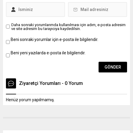
hükümleri
çerçevesinde (11)
boş sürekli işçi
kadrolarına
Daha sonraki yorumlarımda kullanılması için adım, e-posta adresim
ve site adresim bu tarayıcıya kaydedilsin.
anılanYönetmeliğin
9’uncu maddesinin
Beni sonraki yorumlar için e-posta ile bilgilendir.
1’inci fıkrasına göre
(1) Büro Görevlisi ve
(2) DestekPersoneli
Beni yeni yazılarda e-posta ile bilgilendir.
ile anılan maddenin 2
ve 5’inci fıkrası ve
15’inci maddesinin...
Ziyaretçi Yorumları - 0 Yorum
Henüz yorum yapılmamış.