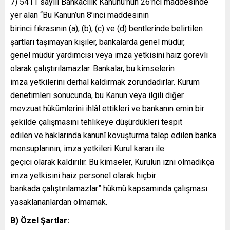
7) 5411 sayılı Bankacılık Kanunu’nun 26’ncı maddesinde
yer alan “Bu Kanun’un 8’inci maddesinin
birinci fıkrasının (a), (b), (c) ve (d) bentlerinde belirtilen
şartları taşımayan kişiler, bankalarda genel müdür,
genel müdür yardımcısı veya imza yetkisini haiz görevli
olarak çalıştırılamazlar. Bankalar, bu kimselerin
imza yetkilerini derhal kaldırmak zorundadırlar. Kurum
denetimleri sonucunda, bu Kanun veya ilgili diğer
mevzuat hükümlerini ihlâl ettikleri ve bankanın emin bir
şekilde çalışmasını tehlikeye düşürdükleri tespit
edilen ve haklarında kanunî kovuşturma talep edilen banka
mensuplarının, imza yetkileri Kurul kararı ile
geçici olarak kaldırılır. Bu kimseler, Kurulun izni olmadıkça
imza yetkisini haiz personel olarak hiçbir
bankada çalıştırılamazlar” hükmü kapsamında çalışması
yasaklananlardan olmamak.
B) Özel Şartlar: