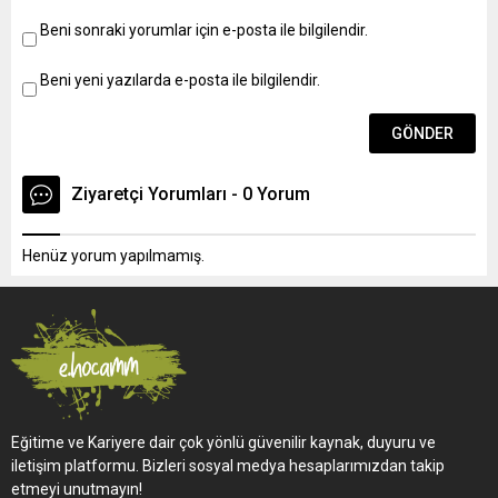
9’uncu maddesinin
Beni sonraki yorumlar için e-posta ile bilgilendir.
1’inci fıkrasına göre
(1) Büro Görevlisi ve
(2) DestekPersoneli
Beni yeni yazılarda e-posta ile bilgilendir.
ile anılan maddenin 2
ve 5’inci fıkrası ve
15’inci maddesinin...
Ziyaretçi Yorumları - 0 Yorum
Henüz yorum yapılmamış.
Eğitime ve Kariyere dair çok yönlü güvenilir kaynak, duyuru ve
iletişim platformu. Bizleri sosyal medya hesaplarımızdan takip
etmeyi unutmayın!