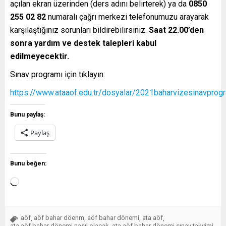
açılan ekran üzerinden (ders adını belirterek) ya da
0850
255 02 82
numaralı çağrı merkezi telefonumuzu arayarak
karşılaştığınız sorunları bildirebilirsiniz.
Saat 22.00’den
sonra yardım ve destek talepleri kabul
edilmeyecektir.
Sınav programı için tıklayın:
https://www.ataaof.edu.tr/dosyalar/2021baharvizesinavprogr
Bunu paylaş:
Paylaş
Bunu beğen:
aöf
aöf bahar döenm
aöf bahar dönemi
ata aöf
,
,
,
,
ata aöf bahar dönemi nasıl olacak
ata aöf bahar dönemi sınav takvimi