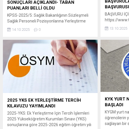
BAŞVURULA
SONUÇLARI AÇIKLANDI- TABAN
BAŞVURUSU
PUANLARI BELLİ OLDU
BAŞVURU İÇİN
KPSS-2025/5: Sağlık Bakanlığının Sözleşmeli
https://www.t
Sağlık Personeli Pozisyonlarına Yerleştirme
basvurusu
Sonuçları Açıklandı 29 Eylül-6 Ekim
13.10.2025
14.10.2025
0
2025 tarihleri arasında tercihleri alınan KPSS-
2025/5 Sağlık Bakanlığının sözleşmeli sağlık
personeli pozisyonlarına yerleştirme işlemleri
tamamlanmıştır. ” Adaylar, yerleştirme
sonuçlarına 14 Ekim 2025 tarihinde
saat 15.00’ten itibaren
ÖSYM’nin https://sonuc.osym.gov.tr adresinden
T.C. kimlik numaraları ve aday şifreleriyle
erişebilecektir. Yerleştirme sonuçlarına ilişkin
sayısal bilgiler Ek’te sunulmuştur. Adaylara ve
kamuoyuna...
KYK YURT 
2025 YKS EK YERLEŞTİRME TERCİH
BAŞLADI
KILAVUZU YAYIMLANDI
KYGM yurt nak
2025-YKS: Ek Yerleştirme İçin Tercih İşlemleri
öğrencilerin y
2025 Yükseköğretim Kurumları Sınavı (YKS)
sağlayan bir s
sonuçlarına göre 2025-2026 eğitim öğretim yılı