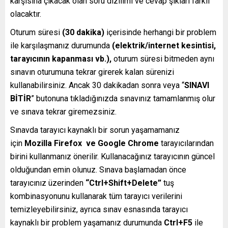
karşısına çıkacak olan soru dizilimi ve cevap şıkları farklı
olacaktır.
Oturum süresi
(30 dakika)
içerisinde herhangi bir problem
ile karşılaşmanız durumunda
(elektrik/internet kesintisi,
tarayıcının kapanması vb.),
oturum süresi bitmeden aynı
sınavın oturumuna tekrar girerek kalan sürenizi
kullanabilirsiniz. Ancak 30 dakikadan sonra veya “
SINAVI
BİTİR
” butonuna tıkladığınızda sınavınız tamamlanmış olur
ve sınava tekrar giremezsiniz.
Sınavda tarayıcı kaynaklı bir sorun yaşamamanız
için
Mozilla Firefox ve Google Chrome
tarayıcılarından
birini kullanmanız önerilir. Kullanacağınız tarayıcının güncel
olduğundan emin olunuz. Sınava başlamadan önce
tarayıcınız üzerinden
“Ctrl+Shift+Delete”
tuş
kombinasyonunu kullanarak tüm tarayıcı verilerini
temizleyebilirsiniz, ayrıca sınav esnasında tarayıcı
kaynaklı bir problem yaşamanız durumunda
Ctrl+F5
ile