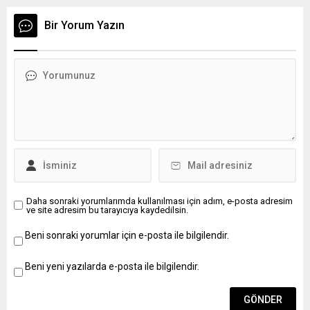
ilkeleri ve inkılâp tarihi (20 puan), c) Genel kültür
(20 puan), d) Bir konuyu kavrama ve ifade
Bir Yorum Yazın
yeteneği (20 puan), konularından oluşmaktadır.
Adayın sözlü...
Daha sonraki yorumlarımda kullanılması için adım, e-posta adresim
ve site adresim bu tarayıcıya kaydedilsin.
Beni sonraki yorumlar için e-posta ile bilgilendir.
Beni yeni yazılarda e-posta ile bilgilendir.