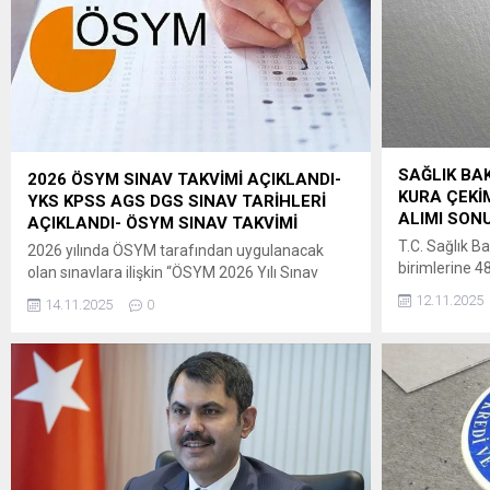
SAĞLIK BAK
2026 ÖSYM SINAV TAKVİMİ AÇIKLANDI-
KURA ÇEKİM
YKS KPSS AGS DGS SINAV TARİHLERİ
ALIMI SONU
AÇIKLANDI- ÖSYM SINAV TAKVİMİ
T.C. Sağlık Ba
2026 yılında ÖSYM tarafından uygulanacak
birimlerine 4
olan sınavlara ilişkin “ÖSYM 2026 Yılı Sınav
Kanuna dayan
Takvimi”ne, 14 Kasım
12.11.2025
14.11.2025
0
Kuruluşların
2025 tarihinde saat 09.30’dan itibaren
Usul ve Esas
ÖSYM’nin https://www.osym.gov.tr adresinden
hükümleri uyar
erişilebilecektir. Adaylara ve kamuoyuna
08/10/2025 
saygıyla duyurulur. ÖSYM BAŞKANLIĞI ” ÖSYM
13/10/2025ta
2026 Yılı Sınav Takvimi (Güncel gelişmelere
il düzeyinde b
göre ÖSYM Sınav Takvimi yenilenerek
alınan başvuru
kamuoyuna duyurulacaktır.)