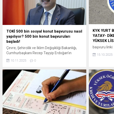
alınan başvuru
kamuoyuna duyurulacaktır.)
KYK YURT 
TOKİ 500 bin sosyal konut başvurusu nasıl
YATAY- DİK
yapılıyor? 500 bin konut başvuruları
YÜKSEK Lİ
başladı!
başvuru linki:
Çevre, Şehircilik ve İklim Değişikliği Bakanlığı,
Cumhurbaşkanı Recep Tayyip Erdoğan’ın
15.10.2025
açıkladığı 81 ili kapsayan “Yüzyılın Konut
10.11.2025
0
Projesi” ile Türkiye tarihinin en büyük sosyal
konut adımını hayata geçiriyor. Proje ile inşa
edilecek 500 bin sosyal konut, dar gelirli
vatandaşlar için yüzde 10 peşinat ve 240 aya
kadar vade seçeneği ile satışa...