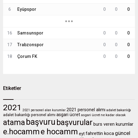
6
Eyüpspor
0
0
0
16
Samsunspor
0
0
0
17
Trabzonspor
0
0
0
18
Çorum FK
0
0
0
Etiketler
2021
2021 personel alımı
2021 personel alan kurumlar
adalet bakanlığı
asgari ücret
adalet bakanlığı personel alımı
asgari ücret ne kadar olacak
başvuru
atama
başvurular
burs veren kurumlar
e.hocamm
e hocamm
güncel
fahrettin koca
eyt