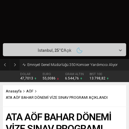
İstanbul,
25
°C
Açık
ZONGULDAK BÜLENT ECEVİT ÜNİVERSİTESİ 45 SÖZLEŞMELİ PERSONEL ALACAK
DOLAR
EURO
GRAM ALTIN
BIST 100
47,7013
55,0086
6.544,76
13.798,82
Anasayfa
AÖF
ATA AÖF BAHAR DÖNEMİ VİZE SINAV PROGRAMI AÇIKLANDI
ATA AÖF BAHAR DÖNEMİ
VİZE SINAV PROGRAMI