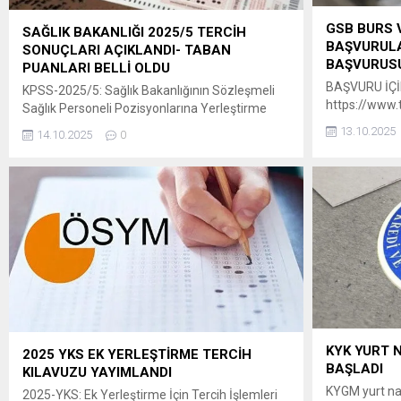
GSB BURS 
SAĞLIK BAKANLIĞI 2025/5 TERCİH
BAŞVURULA
SONUÇLARI AÇIKLANDI- TABAN
BAŞVURUSU
PUANLARI BELLİ OLDU
BAŞVURU İÇİN
KPSS-2025/5: Sağlık Bakanlığının Sözleşmeli
https://www.t
Sağlık Personeli Pozisyonlarına Yerleştirme
basvurusu
Sonuçları Açıklandı 29 Eylül-6 Ekim
13.10.2025
14.10.2025
0
2025 tarihleri arasında tercihleri alınan KPSS-
2025/5 Sağlık Bakanlığının sözleşmeli sağlık
personeli pozisyonlarına yerleştirme işlemleri
tamamlanmıştır. ” Adaylar, yerleştirme
sonuçlarına 14 Ekim 2025 tarihinde
saat 15.00’ten itibaren
ÖSYM’nin https://sonuc.osym.gov.tr adresinden
T.C. kimlik numaraları ve aday şifreleriyle
erişebilecektir. Yerleştirme sonuçlarına ilişkin
sayısal bilgiler Ek’te sunulmuştur. Adaylara ve
kamuoyuna...
KYK YURT 
2025 YKS EK YERLEŞTİRME TERCİH
BAŞLADI
KILAVUZU YAYIMLANDI
KYGM yurt nak
2025-YKS: Ek Yerleştirme İçin Tercih İşlemleri