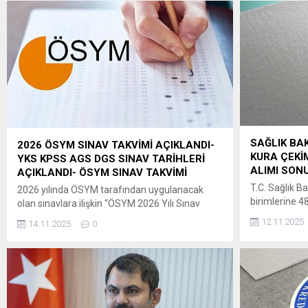
SAĞLIK BAK
2026 ÖSYM SINAV TAKVİMİ AÇIKLANDI-
KURA ÇEKİM
YKS KPSS AGS DGS SINAV TARİHLERİ
ALIMI SONU
AÇIKLANDI- ÖSYM SINAV TAKVİMİ
T.C. Sağlık Ba
2026 yılında ÖSYM tarafından uygulanacak
birimlerine 4
olan sınavlara ilişkin “ÖSYM 2026 Yılı Sınav
Kanuna dayan
Takvimi”ne, 14 Kasım
12.11.2025
14.11.2025
0
Kuruluşların
2025 tarihinde saat 09.30’dan itibaren
Usul ve Esas
ÖSYM’nin https://www.osym.gov.tr adresinden
hükümleri uyar
erişilebilecektir. Adaylara ve kamuoyuna
08/10/2025 
saygıyla duyurulur. ÖSYM BAŞKANLIĞI ” ÖSYM
13/10/2025ta
2026 Yılı Sınav Takvimi (Güncel gelişmelere
il düzeyinde b
göre ÖSYM Sınav Takvimi yenilenerek