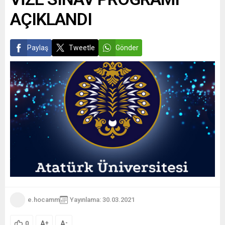
AÇIKLANDI
Paylaş
Tweetle
Gönder
e.hocamm
Yayınlama: 30.03.2021
A
A
+
-
0