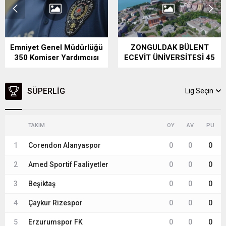
ZONGULDAK BÜLENT
ESKİŞEHİR OSMANGAZİ
ECEVİT ÜNİVERSİTESİ 45
ÜNİVERSİTESİ 203
SÖZLEŞMELİ PERSONEL
SÖZLEŞMELİ PERSONEL
ALACAK
ALIYOR
SÜPERLIG
Lig Seçin
TAKIM
OY
AV
PU
1
Corendon Alanyaspor
0
0
0
2
Amed Sportif Faaliyetler
0
0
0
3
Beşiktaş
0
0
0
4
Çaykur Rizespor
0
0
0
5
Erzurumspor FK
0
0
0