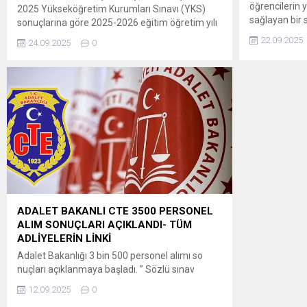
öğrencilerin y
2025 Yükseköğretim Kurumları Sınavı (YKS)
sağlayan bir s
sonuçlarına göre 2025-2026 eğitim öğretim yılı
platformu üzer
için yükseköğretim programlarına ek
22.09.2025
24.09.2025
0
BAŞVURU İÇİN
yerleştirme işlemleri, ÖSYM tarafından
https://biz.gs
yapılacaktır. ” Adaylar, 2025-YKS Ek Yerleştirme
için tercihlerini, 25-30 Eylül 2025 tarihleri
arasında T.C. kimlik numarası ve şifresiyle
ÖSYM’nin https://ais.osym.gov.tr adresinden
veya ÖSYM Aday İşlemleri Mobil
Uygulaması’ndan bireysel olarak...
ADALET BAKANLI CTE 3500 PERSONEL
ALIM SONUÇLARI AÇIKLANDI- TÜM
ADLİYELERİN LİNKİ
Adalet Bakanlığı 3 bin 500 personel alımı so
nuçları açıklanmaya başladı. ” Sözlü sınav
konuları a) İlgilinin atanacağı kadronun
12.09.2025
0
gerektirdiği mesleki bilgi (40 puan), b) Atatürk