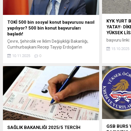
KYK YURT 
TOKİ 500 bin sosyal konut başvurusu nasıl
YATAY- DİK
yapılıyor? 500 bin konut başvuruları
YÜKSEK Lİ
başladı!
başvuru linki:
Çevre, Şehircilik ve İklim Değişikliği Bakanlığı,
Cumhurbaşkanı Recep Tayyip Erdoğan’ın
15.10.2025
açıkladığı 81 ili kapsayan “Yüzyılın Konut
10.11.2025
0
Projesi” ile Türkiye tarihinin en büyük sosyal
konut adımını hayata geçiriyor. Proje ile inşa
edilecek 500 bin sosyal konut, dar gelirli
vatandaşlar için yüzde 10 peşinat ve 240 aya
kadar vade seçeneği ile satışa...
GSB BURS 
SAĞLIK BAKANLIĞI 2025/5 TERCİH