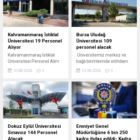
Kahramanmaraş İstiklal
Bursa Uludağ
Üniversitesi 19 Personel
Üniversitesi 109
Alıyor
personel alacak
Kahramanmaraş İstiklal
Üniversitemiz merkez ve
Üniversitesi Personel Alım
bağlı birimlerinde istihdam
İlanı yayımlandı. Genel
edilmek ve giderleri özel
10.08.2026
0
10.08.2026
0
Şartlar: 1- Başvuracak
bütçeden karşılanmak
adayların yukarıda belirtilen
üzere 657 sayılı Devlet
özel şartlar ile 657 sayılı
Memurları Kanunu’nun 4/B
Devlet Memurları
maddesi ile 06/06/1978
Kanunu’nun 48’inci
tarihli ve 7/15754 sayılı
maddesinde belirtilen
Bakanlar Kurulu Kararı ile
aşağıdaki genel şartları
yürürlüğe konulan
taşıması gerekmektedir. a.
“Sözleşmeli Personel
Türk vatandaşı olmak. b.
Çalıştırılmasına İlişkin
Dokuz Eylül Üniversitesi
Emniyet Genel
Kamu haklarından mahrum
Esaslar” uyarınca yazılı ve
Sınavsız 144 Personel
Müdürlüğüne 6 bin 250
bulunmamak. c. Türk Ceza
sözlü sınav yapılmaksızın
Alacak
kadro ihdas edildi- Kadro