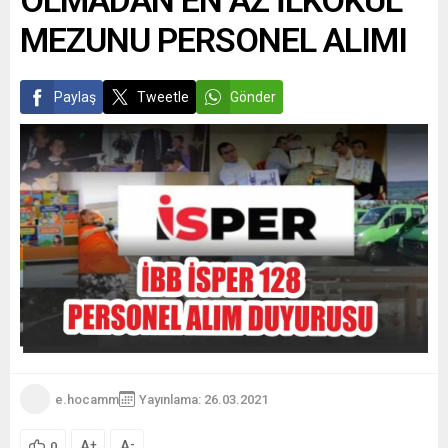
MEZUNU PERSONEL ALIMI
Paylaş
Tweetle
Gönder
e.hocamm
Yayınlama: 26.03.2021
A
A
+
-
0