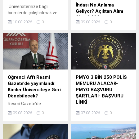
Kanunu’nun 53’üncü
genel şartlar ile pozisyonla
İhdası Ne Anlama
Üniversitemize bağlı
maddesinde belirtilen
ilgili aranan özel...
Geliyor? Açıktan Alım
birimlerde çalıştırılmak ve
süreler geçmiş olsa bile;
Olacak Mı?
giderleri Özel Bütçeden
kasten işlenen bir suçtan...
10.08.2026
0
09.08.2026
0
karşılanmak üzere 657
Cumhurbaşkanı Recep
Sayılı Devlet Memurları
Tayyip Erdoğan imzasıyla
Kanununun 4. maddesinin
yayımlanan kararnameyle
(B) fıkrasına göre istihdam
Emniyet Genel Müdürlüğü
edilmek üzere “Sözleşmeli
(EGM) bünyesinde toplam
Personel Çalıştırılmasına
6.250 kadro ihdas edildi.
İlişkin Esaslarda Değişiklik
Merkez teşkilatı: 925
Yapılmasına Dair Esaslar” da
Başmüfettiş200 Merkez
yer alan Ek 2. maddenin (b)
Emniyet Müdürü425
Öğrenci Affı Resmi
PMYO 3 BİN 250 POLİS
fıkrasına göre aşağıda
Emniyet Amiri Taşra
Gazete’de yayımlandı:
MEMURU ALACAK-
belirtilen pozisyonlarda,
teşkilatı: 500 Bilgisayar
Kimler Üniversiteye Geri
PMYO BAŞVURU
2024 KPSS (B) grubu puan
İşletmeni4.200 Emniyet
Dönebilecek?
ŞARTLARI- BAŞVURU
sıralaması...
Amiri “ ”
LİNKİ
Resmî Gazete’de
yayımlanarak yürürlüğe
Polis Akademisi
09.08.2026
0
07.08.2026
0
giren 7592 sayılı Kanun ile
Başkanlığına bağlı Polis
yükseköğretimimizde
Meslek Yüksekokullarına
kapsamlı bir öğrenci affı
2026 – 2027 eğitim –
düzenlemesi hayata geçti.
öğretim yılı 25.Dönem