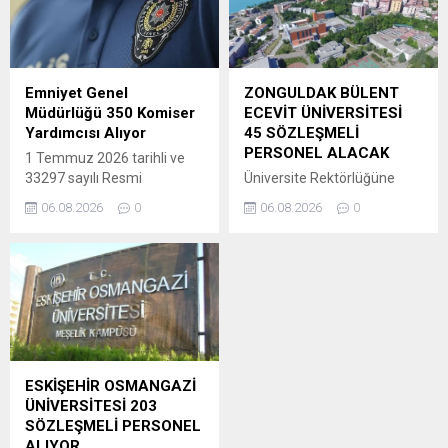
Hazırlık ve intibak dâhil
PMYO eğitimi için (2.560)
olmak üzere önlisans, lisans
erkek ve (630) kadın ile şehit
ve lisansüstü düzeylerde
veya vazife malullerinin eş
yükseköğretim kurumlarıyla
veya çocuklarıkapsamında
ilişiği kesilen öğrenciler ile bir
(60) aday olmak üzere
Emniyet Genel
ZONGULDAK BÜLENT
programı kazanarak kayıt
toplam (3.250) öğrenci alımı
Müdürlüğü 350 Komiser
ECEVİT ÜNİVERSİTESİ
hakkı elde ettiği hâlde kayıt
yapılacaktır.Adaylar 07 – 13
Yardımcısı Alıyor
45 SÖZLEŞMELİ
yaptıramayanlar, Kanun’da
Ağustos 2026 tarihleri
PERSONEL ALACAK
1 Temmuz 2026 tarihli ve
belirtilen şartlar
arasında
33297 sayılı Resmi
Üniversite Rektörlüğüne
çerçevesinde
http://www.pa.edu.tr
Gazetede yayımlanarak
bağlı birimlerde 2024 KPSS
yükseköğretime yeniden...
adresinden e-devlet...
06.08.2026
0
06.08.2026
0
yürürlüğe giren Bazı
(B) grubu KPSSP3 puanı, Ön
KanunlardaDeğişiklik
lisans mezunları için 2024
Yapılmasına Dair Kanun ile
KPSS (B) grubu KPSSP93
4652 sayılı Polis Yüksek
puanı, Ortaöğretim
Öğretim Kanununun 15.
mezunları için 2024 KPSS
Maddesineeklenen“ Fakülte
(B) grubu KPSSP94 puanı
için sıralamaya esas
esas alınmak suretiyle
alınacak yükseköğretim
belirtilen unvanlarda
kurumları sınavı, taban
sözleşmeli personel
ESKİŞEHİR OSMANGAZİ
puanı ve puan
alınacaktır. Ayrıca sözlü
ÜNİVERSİTESİ 203
türüBakanlıkça belirlenir.
sınav yapılmayacaktır. “
SÖZLEŞMELİ PERSONEL
Başvuranlar arasından
BAŞVURACAK ADAYLARDA
ALIYOR