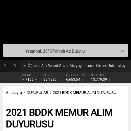
İstanbul,
25
°C
Parçalı Az Bulutlu
Öğrenci Affı Resmi Gazete’de yayımlandı: Kimler Üniversiteye Geri Dönebilecek?
DOLAR
EURO
GRAM ALTIN
BIST 100
47,7166
55,1520
6.653,54
13.779,39
Anasayfa
DUYURULAR
2021 BDDK MEMUR ALIM DUYURUSU
2021 BDDK MEMUR ALIM
DUYURUSU