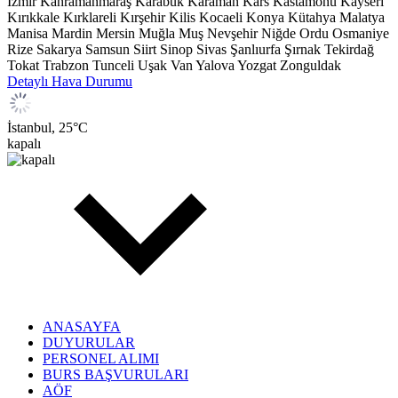
İzmir
Kahramanmaraş
Karabük
Karaman
Kars
Kastamonu
Kayseri
Kırıkkale
Kırklareli
Kırşehir
Kilis
Kocaeli
Konya
Kütahya
Malatya
Manisa
Mardin
Mersin
Muğla
Muş
Nevşehir
Niğde
Ordu
Osmaniye
Rize
Sakarya
Samsun
Siirt
Sinop
Sivas
Şanlıurfa
Şırnak
Tekirdağ
Tokat
Trabzon
Tunceli
Uşak
Van
Yalova
Yozgat
Zonguldak
Detaylı Hava Durumu
İstanbul,
25
°C
kapalı
ANASAYFA
DUYURULAR
PERSONEL ALIMI
BURS BAŞVURULARI
AÖF