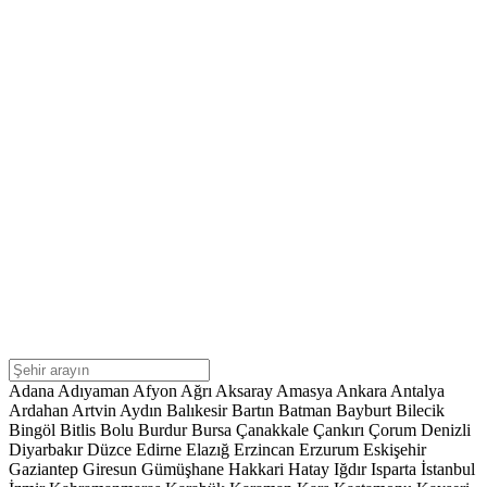
Adana
Adıyaman
Afyon
Ağrı
Aksaray
Amasya
Ankara
Antalya
Ardahan
Artvin
Aydın
Balıkesir
Bartın
Batman
Bayburt
Bilecik
Bingöl
Bitlis
Bolu
Burdur
Bursa
Çanakkale
Çankırı
Çorum
Denizli
Diyarbakır
Düzce
Edirne
Elazığ
Erzincan
Erzurum
Eskişehir
Gaziantep
Giresun
Gümüşhane
Hakkari
Hatay
Iğdır
Isparta
İstanbul