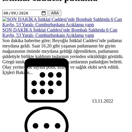
ARA
SON DAKİKA İstiklal Caddesi’nde Bombalı Saldırıda 6 Can
Kaybı, 53 Yaralı- Cumhurbaşkanı Açıklama yaptı
Son dakika haberine göre; Beyoğlu İstiklal Caddesi’nde patlama
meydana geldi. Saat 16.20 gibi yaşanan patlamanın bir giyim
mağazasının önünde meydana geldiği öğrenilirken, patlamanın
şiddetiyle birlikte kaldırım taşlarının yerinden söküldüğü görüldü.
Görgü tanıkları çevredeki binaların camlarının patladığını belirtti.
Olay yerine çok sayıda polis, itfaiye ve sağlık ekibi sevk edildi.
İçişleri Bakanı...
13.11.2022