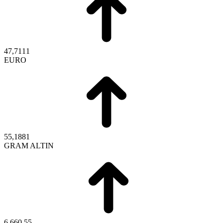
47,7111
EURO
55,1881
GRAM ALTIN
6.660,55