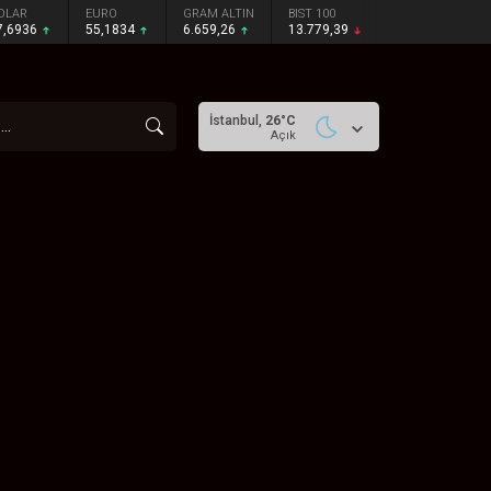
OLAR
EURO
GRAM ALTIN
BIST 100
7,6936
55,1834
6.659,26
13.779,39
İstanbul,
26
°C
Açık