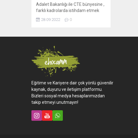
Adalet Bakanlığı ile CTE bünyesine ,
farklı kadrolarda istihdam etmek
üzere memur ve personel alımı
28.09.2022
0
yapılacak. Yayımlanan 3 ilanda
Adalet Bakanlığı ile Ceza ve
Tevkifevleri Genel Müdürlüğü
bünyesine personel alımı yapılacağı
görüldü. Adalet Bakanlığı 80
Personel Alım Duyurusu Bakanlık
tarafından yayımlanan ilk ilanda , 37
psikolog, 16 Öğretmen, 19
Sosyal Çalışmacı,...
Eğitime ve Kariyere dair çok yönlü güvenilir
kaynak, duyuru ve iletişim platformu.
Bizleri sosyal medya hesaplarımızdan
takip etmeyi unutmayın!