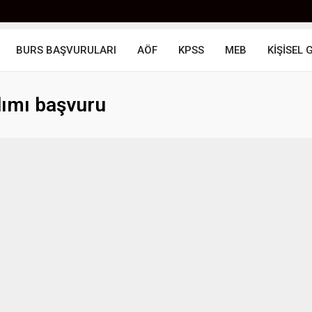
BURS BAŞVURULARI
AÖF
KPSS
MEB
KİŞİSEL 
lımı başvuru