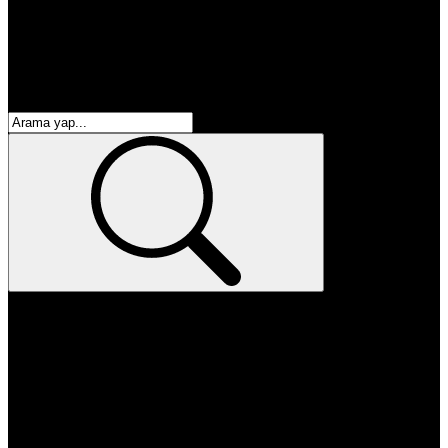
enflasyon
emeklilik
ötv
döviz
otomobil
sağlık
eğitim
kpss
yks
öğretmen
memur
atama
personel alımı
burs başvurusu