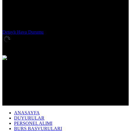
Gaziantep
Giresun
Gümüşhane
Hakkari
Hatay
Iğdır
Isparta
İstanbul
İzmir
Kahramanmaraş
Karabük
Karaman
Kars
Kastamonu
Kayseri
Kırıkkale
Kırklareli
Kırşehir
Kilis
Kocaeli
Konya
Kütahya
Malatya
Manisa
Mardin
Mersin
Muğla
Muş
Nevşehir
Niğde
Ordu
Osmaniye
Rize
Sakarya
Samsun
Siirt
Sinop
Sivas
Şanlıurfa
Şırnak
Tekirdağ
Tokat
Trabzon
Tunceli
Uşak
Van
Yalova
Yozgat
Zonguldak
Detaylı Hava Durumu
İstanbul,
31
°C
açık
ANASAYFA
DUYURULAR
PERSONEL ALIMI
BURS BAŞVURULARI