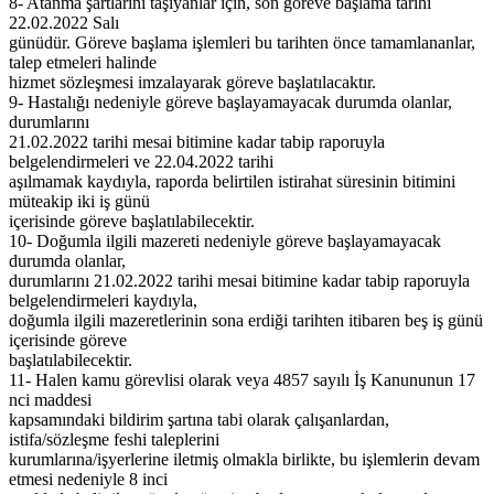
8- Atanma şartlarını taşıyanlar için, son göreve başlama tarihi
22.02.2022 Salı
günüdür. Göreve başlama işlemleri bu tarihten önce tamamlananlar,
talep etmeleri halinde
hizmet sözleşmesi imzalayarak göreve başlatılacaktır.
9- Hastalığı nedeniyle göreve başlayamayacak durumda olanlar,
durumlarını
21.02.2022 tarihi mesai bitimine kadar tabip raporuyla
belgelendirmeleri ve 22.04.2022 tarihi
aşılmamak kaydıyla, raporda belirtilen istirahat süresinin bitimini
müteakip iki iş günü
içerisinde göreve başlatılabilecektir.
10- Doğumla ilgili mazereti nedeniyle göreve başlayamayacak
durumda olanlar,
durumlarını 21.02.2022 tarihi mesai bitimine kadar tabip raporuyla
belgelendirmeleri kaydıyla,
doğumla ilgili mazeretlerinin sona erdiği tarihten itibaren beş iş günü
içerisinde göreve
başlatılabilecektir.
11- Halen kamu görevlisi olarak veya 4857 sayılı İş Kanununun 17
nci maddesi
kapsamındaki bildirim şartına tabi olarak çalışanlardan,
istifa/sözleşme feshi taleplerini
kurumlarına/işyerlerine iletmiş olmakla birlikte, bu işlemlerin devam
etmesi nedeniyle 8 inci