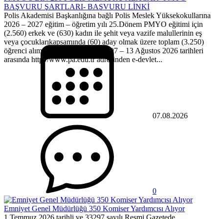
BAŞVURU ŞARTLARI- BAŞVURU LİNKİ
Polis Akademisi Başkanlığına bağlı Polis Meslek Yüksekokullarına
2026 – 2027 eğitim – öğretim yılı 25.Dönem PMYO eğitimi için
(2.560) erkek ve (630) kadın ile şehit veya vazife malullerinin eş
veya çocuklarıkapsamında (60) aday olmak üzere toplam (3.250)
öğrenci alımı yapılacaktır.Adaylar 07 – 13 Ağustos 2026 tarihleri
arasında http://www.pa.edu.tr adresinden e-devlet...
07.08.2026
0
Emniyet Genel Müdürlüğü 350 Komiser Yardımcısı Alıyor
1 Temmuz 2026 tarihli ve 33297 sayılı Resmi Gazetede