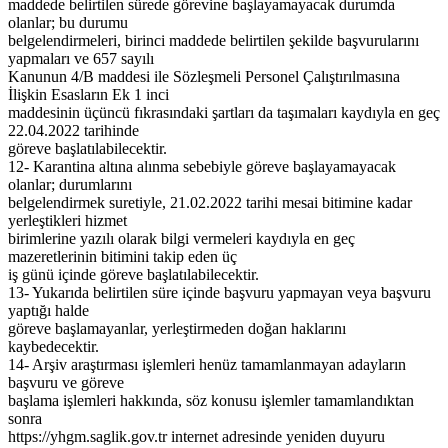
maddede belirtilen sürede görevine başlayamayacak durumda
olanlar; bu durumu
belgelendirmeleri, birinci maddede belirtilen şekilde başvurularını
yapmaları ve 657 sayılı
Kanunun 4/B maddesi ile Sözleşmeli Personel Çalıştırılmasına
İlişkin Esasların Ek 1 inci
maddesinin üçüncü fıkrasındaki şartları da taşımaları kaydıyla en geç
22.04.2022 tarihinde
göreve başlatılabilecektir.
12- Karantina altına alınma sebebiyle göreve başlayamayacak
olanlar; durumlarını
belgelendirmek suretiyle, 21.02.2022 tarihi mesai bitimine kadar
yerleştikleri hizmet
birimlerine yazılı olarak bilgi vermeleri kaydıyla en geç
mazeretlerinin bitimini takip eden üç
iş günü içinde göreve başlatılabilecektir.
13- Yukarıda belirtilen süre içinde başvuru yapmayan veya başvuru
yaptığı halde
göreve başlamayanlar, yerleştirmeden doğan haklarını
kaybedecektir.
14- Arşiv araştırması işlemleri henüz tamamlanmayan adayların
başvuru ve göreve
başlama işlemleri hakkında, söz konusu işlemler tamamlandıktan
sonra
https://yhgm.saglik.gov.tr internet adresinde yeniden duyuru