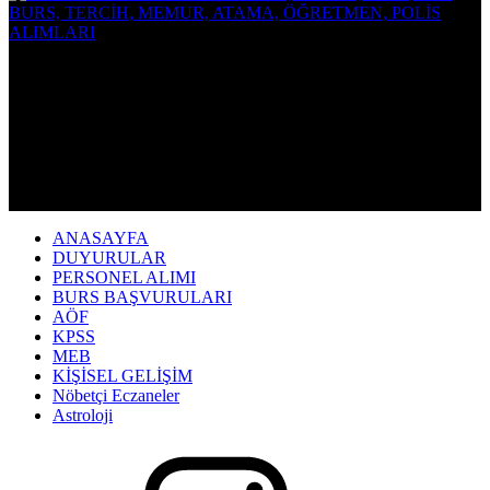
ANASAYFA
DUYURULAR
PERSONEL ALIMI
BURS BAŞVURULARI
AÖF
KPSS
MEB
KİŞİSEL GELİŞİM
Nöbetçi Eczaneler
Astroloji