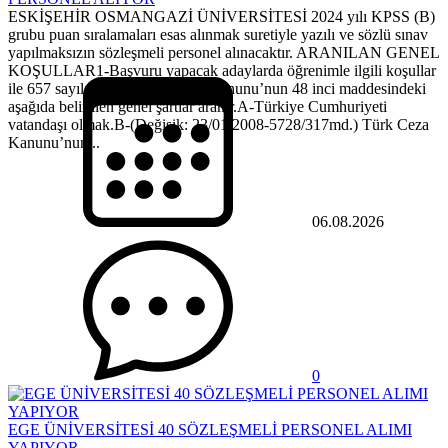
ESKİŞEHİR OSMANGAZİ ÜNİVERSİTESİ 2024 yılı KPSS (B)
grubu puan sıralamaları esas alınmak suretiyle yazılı ve sözlü sınav
yapılmaksızın sözleşmeli personel alınacaktır. ARANILAN GENEL
KOŞULLAR1-Başvuru yapacak adaylarda öğrenimle ilgili koşullar
ile 657 sayılı Devlet Memurları Kanunu’nun 48 inci maddesindeki
aşağıda belirtilen genel şartlar aranır.A-Türkiye Cumhuriyeti
vatandaşı olmak.B-(Değişik: 23/01/2008-5728/317md.) Türk Ceza
Kanunu’nun...
06.08.2026
0
EGE ÜNİVERSİTESİ 40 SÖZLEŞMELİ PERSONEL ALIMI
YAPIYOR