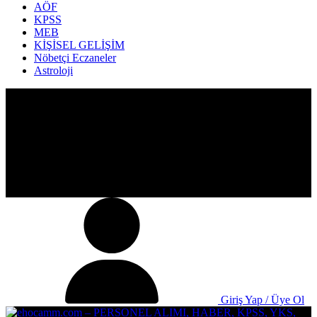
AÖF
KPSS
MEB
KİŞİSEL GELİŞİM
Nöbetçi Eczaneler
Astroloji
Giriş Yap / Üye Ol