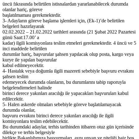
üncü fıkrasında belirtilen istisnalardan yararlanabilecek durumda
olanlar hariç, göreve
başlatılmaması gerekmektedir.
3- Adayların göreve başlama işlemleri için, (Ek-1)’de belirtilen
belgeleri hazırlayarak
02.02.2022 – 21.02.2022 tarihleri arasında (21 Şubat 2022 Pazartesi
günü Saat:17.00’ a
kadar) ilgili komisyonlara teslim etmeleri gerekmektedir. 4 üncü ve 5
inci maddede belirtilen
durumlar hariç, başvurular şahsen yapılacak olup posta, kargo veya
kurye ile yapılan başvurular
kabul edilmeyecektir.
4- Hastalık veya doğumla ilgili mazereti sebebiyle başvuru evrakını
şahsen teslim
edemeyecek durumda olanların, bu durumlarını tabip raporuyla
belgelendirmeleri halinde
birinci derece yakınları aracılığı ile yapacakları başvuruları kabul
edilecektir.
5- Halen askerde olmaları sebebiyle göreve başlatılamayacak
durumda olanlar,
başvuru evrakını birinci derece yakınları aracılığı ile ilgili
komisyonlara teslim edebilecektir.
Bu durumdaki adaylar, terhis tarihinden itibaren otuz gün içerisinde
dilekçe ve terhis belgesiyle
birlikte Bakanlığımıza başvurmaları, aynı unvan ve niteliği haiz boş