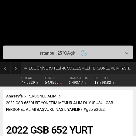
İstanbul,
25
°C
Açık
HARRAN ÜNİVERSİTESİ 406 SÖZLEŞMELİ PERSONEL ALIYOR
DOLAR
EURO
GRAM ALTIN
BIST 100
47,5929
54,9560
6.493,17
13.798,82
Anasayfa
PERSONEL ALIMI
2022 GSB 652 YURT YÖNETİM MEMUR ALIM DUYURUSU- GSB
PERSONEL ALIMI BAŞVURU NASIL YAPILIR? #gsb #2022
2022 GSB 652 YURT