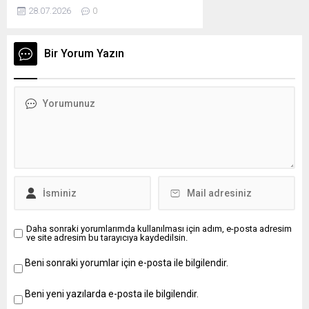
çalıştırılmak üzere; •1 (Bir) kişi Makine
28.07.2026
0
ve (2)
Mühendisi,•1 (Bir) kişi İç Denetçi,•3 (Üç)
DestekPersoneli ile
kişi Büro Memuru,•1 (Bir) kişi Bilgisayar
anılan maddenin 2
Programcısı,•3 (Üç) kişi Muhasebe ve
Bir Yorum Yazın
ve 5’inci fıkrası ve
Finans Yönetim Uzmanı,olmak üzere
15’inci
toplam 9 (Dokuz) daimî işçi alımı
maddesinin...
yapılacaktır.Personel alımı hakkındaki
talebimiz Türkiye İş Kurumu (İŞKUR)’ da
Açık İş...
Daha sonraki yorumlarımda kullanılması için adım, e-posta adresim
ve site adresim bu tarayıcıya kaydedilsin.
Beni sonraki yorumlar için e-posta ile bilgilendir.
Beni yeni yazılarda e-posta ile bilgilendir.