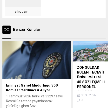
e.hocamm
Benzer Konular
ZONGULDAK
BÜLENT ECEVİT
ÜNİVERSİTESİ
45 SÖZLEŞMELİ
Emniyet Genel Müdürlüğü 350
PERSONEL
Komiser Yardımcısı Alıyor
ALACAK
06.08.2026
1 Temmuz 2026 tarihli ve 33297 sayılı
Üniversite
0
Resmi Gazetede yayımlanarak
Rektörlüğüne bağlı
yürürlüğe giren Bazı
birimlerde 2024