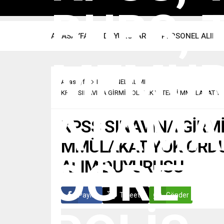
ANASAYFA
DUYURULAR
PERSONEL ALIMI
Anasayfa
PERSONEL ALIMI
KPSS SINAVINA GİRMİŞ OLMAK YETERLİ MMÜLAKAT Y
KPSS SINAVINA GİRM
MMÜLAKAT YOK ORDU
ALIM DUYURUSU
Paylaş
Tweetle
Gönder