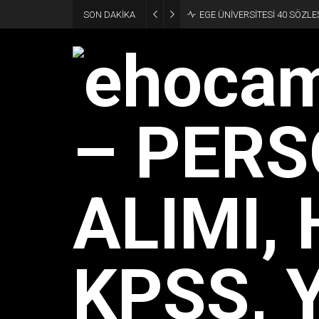
SON DAKİKA
EGE ÜNİVERSİTESİ 40 SÖZLE