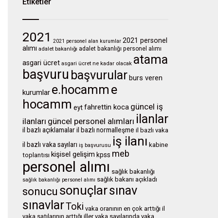
Etiketler
2021
2021 personel
2021 personel alan kurumlar
alımı
adalet bakanlığı personel alımı
adalet bakanlığı
atama
asgari ücret
asgari ücret ne kadar olacak
başvuru
başvurular
burs veren
e.hocamm
e
kurumlar
hocamm
güncel iş
fahrettin koca
eyt
ilanlar
ilanları
güncel personel alımları
il bazlı açıklamalar
il bazlı normalleşme
il bazlı vaka
iş ilanı
il bazlı vaka sayıları
kabine
iş başvurusu
meb
kişisel gelişim
kpss
toplantısı
personel alımı
sağlık bakanlığı
sağlık bakanı açıkladı
sağlık bakanlığı personel alımı
sonuçlar
sınav
sonucu
sınavlar
Toki
vaka oranının en çok arttığı il
vaka satılarının arttığı iller
vaka sayılarında
vaka