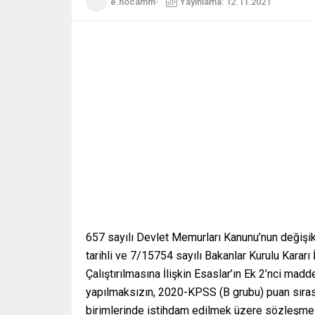
e.hocamm
Yayınlama: 12.11.2021
657 sayılı Devlet Memurları Kanunu’nun değişik
tarihli ve 7/15754 sayılı Bakanlar Kurulu Karar
Çalıştırılmasına İlişkin Esaslar’ın Ek 2’nci mad
yapılmaksızın, 2020-KPSS (B grubu) puan sıras
birimlerinde istihdam edilmek üzere sözleşmeli 