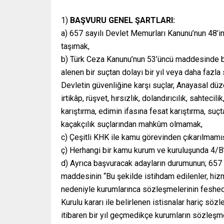
1)
BAŞVURU GENEL ŞARTLARI:
a) 657 sayılı Devlet Memurları Kanunu’nun 48’in
taşımak,
b) Türk Ceza Kanunu’nun 53’üncü maddesinde bel
alenen bir suçtan dolayı bir yıl veya daha fazl
Devletin güvenliğine karşı suçlar, Anayasal düz
irtikâp, rüşvet, hırsızlık, dolandırıcılık, sahtecil
karıştırma, edimin ifasına fesat karıştırma, su
kaçakçılık suçlarından mahkûm olmamak,
c) Çeşitli KHK ile kamu görevinden çıkarılmamı
ç) Herhangi bir kamu kurum ve kuruluşunda 4/B’l
d) Ayrıca başvuracak adayların durumunun; 657
maddesinin “Bu şekilde istihdam edilenler, hiz
nedeniyle kurumlarınca sözleşmelerinin feshe
Kurulu kararı ile belirlenen istisnalar hariç söz
itibaren bir yıl geçmedikçe kurumların sözleşm