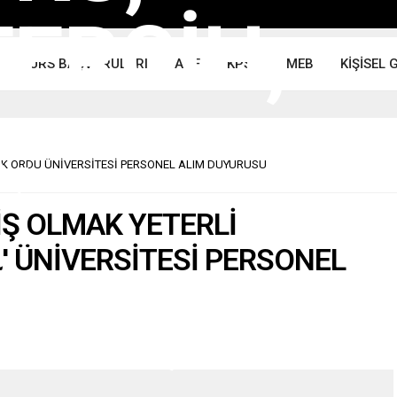
BURS BAŞVURULARI
AÖF
KPSS
MEB
KİŞİSEL 
OK ORDU ÜNİVERSİTESİ PERSONEL ALIM DUYURUSU
İŞ OLMAK YETERLİ
 ÜNİVERSİTESİ PERSONEL