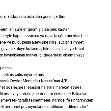
ci maddesinde belirtilen genel şartları
irtilen süreler geçmiş olsa bile; kasten
a süreyle hapis cezasına ya da affa uğramış olsa bile
ene ve bu düzenin işleyişine karşı suçlar, zimmet,
ik, güveni kötüye kullanma, hileli iflas, ihaleye fesat
çtan kaynaklanan malvarlığı değerlerini aklama veya
ş olmak.
i olarak çalışmıyor olmak,
 sayılı Devlet Memurları Kanunu’nun 4/B
met sözleşmesi esaslarına aykırı hareket etmesi
dilmesi veya sözleşme dönemi içerisinde Bakanlar
leşmeyi tek taraflı feshetmeleri halinde, fesih tarihinden
eli personel pozisyonlarında istihdam edilemezler.”