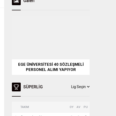
Galeri
EGE ÜNİVERSİTESİ 40 SÖZLEŞMELİ
PERSONEL ALIMI YAPIYOR
SÜPERLIG
Lig Seçin
TAKIM
OY
AV
PU