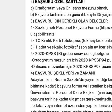
2)
BAŞVURU ÖZEL ŞARTLARI:
a) Ortaöğretim veya Önlisans mezunu olmak,
b) Başvuru tarihinin son günü itibarıyla 35 yaş
3) BAŞVURU İÇİN GEREKLİ OLAN BELGELER:
1- Sözleşmeli Personel Başvuru Formu (https:
ulaşabilirsiniz.
2- T.C Kimlik Kartı fotokopisi, (tek sayfada önlü-
3- 1 adet vesikalık fotoğraf (son altı ay içerisi
4- 2020-KPSS (B) grubu sınav sonuç belgesi,
-Ortaöğretim mezunları için 2020 KPSSP94 pu
-Önlisans mezunları için 2020 KPSSP93 puanı
4) BAŞVURU ŞEKLİ, YERİ ve ZAMANI
Adaylar ilanın Resmi Gazete’de yayımlandığı tar
bitimine kadar) başvuru formu ve istenilen belge
Üniversitemiz Personel Daire Başkanlığına başv
başvuru tarihine kadar ulaşması gerekmektedir.
ile faks veya internet üzerinden yapılan başvu