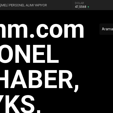
DOLAR
ŞMELİ PERSONEL ALIMI YAPIYOR
47,5568
EURO
54,8035
GRAM ALTIN
6.220,95
BIST 100
13.539,20