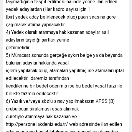
taşımadığının tespit edilmesi halinde yerine ilan edilen
yedek adaylardan (Her kadro sayısı için 1
(bir) yedek aday belirlenecek olup) puan sırasına göre
çağırılarak atama yapılacaktır.
4) Yedek olarak atanmaya hak kazanan adaylar asil
adayların taşıdığı şartları yerine
getirmelidir.
5) Müracaat sonunda gerçeğe aykırı belge ya da beyanda
bulunan adaylar hakkında yasal
işlem yapılacak olup, atamaları yapılmış ise atamaları iptal
edilecektir. İdaremiz tarafından
kendilerine bir bedel ödenmiş ise bu bedel yasal faizi ile
birlikte tazmin edilecektir.
6) Yazılı ve/veya sözlü sınav yapılmaksızın KPSS (B)
grubu puan sıralaması esas alınmak
suretiyle atanmaya hak kazanan ve
http://personel.akdeniz.edu.tr/ web adresinde ilan edilen
adayın göreve başlatılabilmesi için sonuçların ilanından