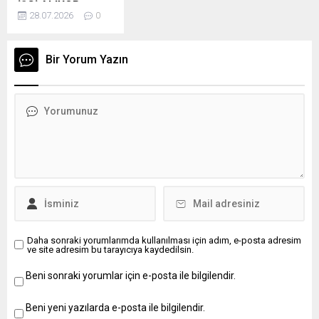
İŞÇİ ALIYOR
ile 657 sayılı Kanunun
28.07.2026
0
Uludağ Alan
48. maddesinde
Başkanlığında, 375
belirtilen genel
sayılı Kanun
şartları taşıyor
Bir Yorum Yazın
Hükmünde
olmak.2-Çeşitli KHK
Kararnamenin ek
ile kamu görevinden
28’incimaddesine
çıkarılanlar
göre iş mevzuatı
başvuruda
kapsamında
bulunamaz.3-
istihdam edilmek
Herhangi bir Sosyal...
üzere, Uludağ Alan
BaşkanlığıPersonel
Yönetmeliği
hükümleri
çerçevesinde (11)
boş sürekli işçi
kadrolarına
Daha sonraki yorumlarımda kullanılması için adım, e-posta adresim
ve site adresim bu tarayıcıya kaydedilsin.
anılanYönetmeliğin
9’uncu maddesinin
Beni sonraki yorumlar için e-posta ile bilgilendir.
1’inci fıkrasına göre
(1) Büro Görevlisi ve
(2) DestekPersoneli
Beni yeni yazılarda e-posta ile bilgilendir.