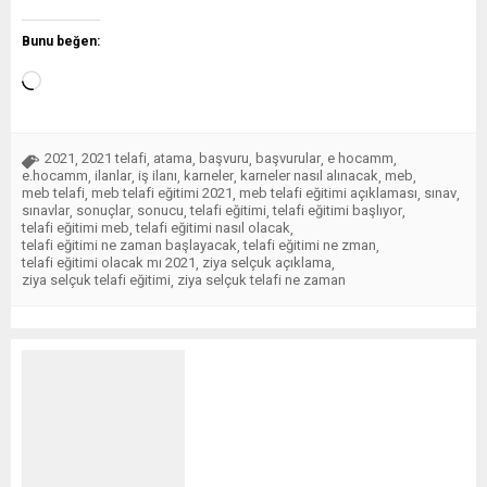
Bunu beğen:
2021
2021 telafi
atama
başvuru
başvurular
e hocamm
,
,
,
,
,
,
e.hocamm
ilanlar
iş ilanı
karneler
karneler nasıl alınacak
meb
,
,
,
,
,
,
meb telafi
meb telafi eğitimi 2021
meb telafi eğitimi açıklaması
sınav
,
,
,
,
sınavlar
sonuçlar
sonucu
telafi eğitimi
telafi eğitimi başlıyor
,
,
,
,
,
telafi eğitimi meb
telafi eğitimi nasıl olacak
,
,
telafi eğitimi ne zaman başlayacak
telafi eğitimi ne zman
,
,
telafi eğitimi olacak mı 2021
ziya selçuk açıklama
,
,
ziya selçuk telafi eğitimi
ziya selçuk telafi ne zaman
,