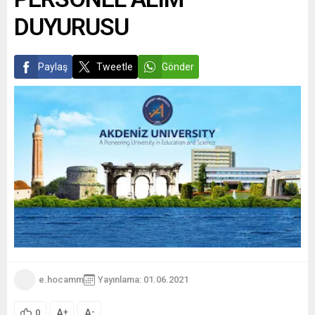
DUYURUSU
Paylaş
Tweetle
Gönder
e.hocamm
Yayınlama: 01.06.2021
A
A
+
-
0