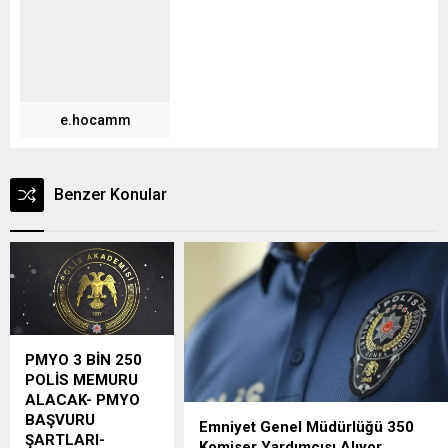
e.hocamm
Benzer Konular
PMYO 3 BİN 250
POLİS MEMURU
ALACAK- PMYO
BAŞVURU
Emniyet Genel Müdürlüğü 350
ŞARTLARI-
Komiser Yardımcısı Alıyor