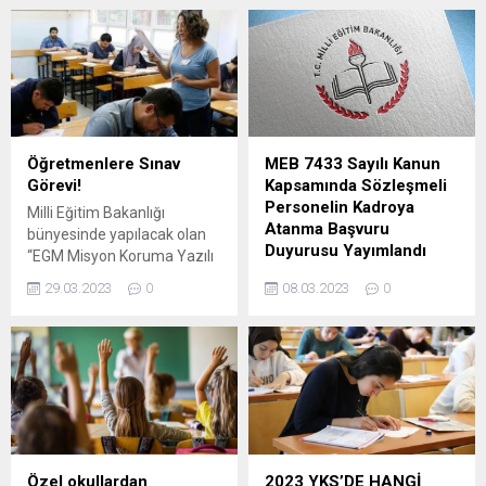
ve Yerleştirme Kılavuzu”na
Öğretmenlik Alan Bilgisi
göre, Liselere Geçiş Sistemi
Testi (ÖABT) oturumları, 13
(LGS) kapsamında
Temmuz 2025 tarihinde
ortaöğretim tercih süreci
gerçekleştirilecek. ” Ölçme,
bugün başladı. Öğrenciler,
Seçme ve Yerleştirme
öncelikle yerel yerleştirme
Merkezi (ÖSYM) tarafından
yöntemiyle öğrenci alan
yapılan açıklamaya göre,
okullar listesinden tercih
sınav başvuruları 8-20 Mayıs
Öğretmenlere Sınav
MEB 7433 Sayılı Kanun
yapabilecekler. ” LGS
2025 tarihleri arasında
Görevi!
Kapsamında Sözleşmeli
TERCİHLERİ HANGİ
alınacak. Adaylar,
Personelin Kadroya
Milli Eğitim Bakanlığı
TARİHLER ARASINDA
başvurularını ÖSYM Başvuru
Atanma Başvuru
bünyesinde yapılacak olan
YAPILACAK? Liselere Geçiş
Merkezleri aracılığıyla
Duyurusu Yayımlandı
“EGM Misyon Koruma Yazılı
Sistemi (LGS) kapsamında
yapabilecekleri gibi,...
Sınavı” için öğretmenlere
Bilindiği üzere 26.01.2023
tercihler, 14 Temmuz 2025
29.03.2023
0
08.03.2023
0
sınav görevi imkanı tanındı.
tarihli ve 32085 sayılı Resmî
tarihinde...
Öğretmenler başvurularını
Gazete’de yayımlanarak
MEBBİS üzerinden
yayımı tarihindeyürürlüğe
yapabilecek. Milli Eğitim
giren ilgi (a) Kanunun 3’üncü
Bakanlığı bünyesinde
maddesiyle 657 sayılı Devlet
yapılacak olan “EGM Misyon
Memurları Kanununa
Koruma Yazılı Sınavı” için
eklenengeçici 48’inci
görev talepleri başladı. İlgili
maddenin birinci fıkrası
sınavda yedek gözetmen,
doğrultusunda, Bakanlığımız
Özel okullardan
2023 YKS’DE HANGİ