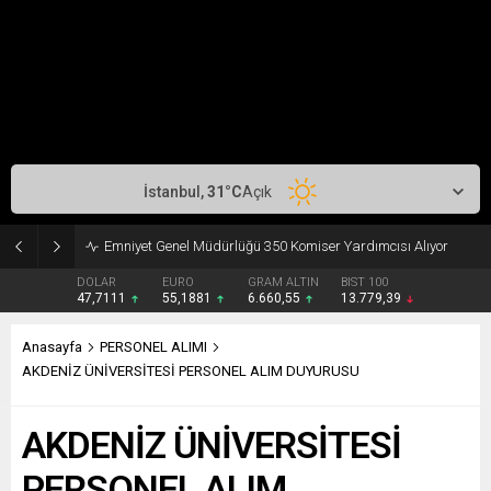
İstanbul,
31
°C
Açık
Emniyet Genel Müdürlüğü 350 Komiser Yardımcısı Alıyor
DOLAR
EURO
GRAM ALTIN
BIST 100
47,7111
55,1881
6.660,55
13.779,39
Anasayfa
PERSONEL ALIMI
AKDENİZ ÜNİVERSİTESİ PERSONEL ALIM DUYURUSU
AKDENİZ ÜNİVERSİTESİ
PERSONEL ALIM