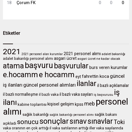
18
Çorum FK
0
0
0
Etiketler
2021
2021 personel alımı
2021 personel alan kurumlar
adalet bakanlığı
asgari ücret
adalet bakanlığı personel alımı
asgari ücret ne kadar olacak
başvuru
atama
başvurular
burs veren kurumlar
e.hocamm
e hocamm
güncel
fahrettin koca
eyt
ilanlar
iş ilanları
güncel personel alımları
il bazlı açıklamalar
iş
il bazlı normalleşme
il bazlı vaka sayıları
il bazlı vaka
iş başvurusu
personel
ilanı
meb
kişisel gelişim
kpss
kabine toplantısı
alımı
sağlık bakanlığı
sağlık bakanı
sağlık bakanlığı personel alımı
sonuçlar
sınavlar
sınav
sonucu
Toki
açıkladı
vaka oranının en çok arttığı il
vaka satılarının arttığı iller
vaka sayılarında