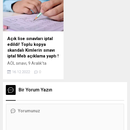
YKS’ye girecek
başlatacakları ücretsiz
öğrencilerimiz ise 12. sınıfın
kurslara öğrenci ve
II. dönem konularından
öğretmenlerin bulundukları
sorumlu tutulmayacaktır.
illerde katılabileceklerini
Tüm Türkiye’de bu yıl LGS’ye
bildirdi. Özer, yaptığı yazılı
girecek öğrencilerimiz II.
açıklamada, ilk kez geçen
dönem konularından,
yaz tatilinde açılan İngilizce,
Açık lise sınavları iptal
YKS’ye girecek
matematik, bilim ve sanat
edildi! Toplu kopya
öğrencilerimiz ise 12. sınıfın
kurslarına öğrencilerin
skandalı Kimlerin sınavı
II. dönem konularından
büyük ilgi gösterdiğini, bu
iptal Meb açıklama yaptı !
sorumlu tutulmayacaktır.
nedenle devam etmesini
AÖL sınavı, 9 Aralık’ta
Milli Eğitim Bakanı Mahmut
istediklerini ifade etti.
başlayan online sınav
Özer açıklamasında: 10
“Yarıyıl tatilinde...
16.12.2022
0
sürecinin ardından 20 Aralık
ilimizde...
tarihine kadar devam
edecek. Sınav süreci devam
Bir Yorum Yazın
ederken ortaya çıkan kopya
skandalı, Milli Eğitim
Bakanlığını da harekete
geçirdi. Bakanlık, sosyal
medya üzerinden kopya
paylaşımı yapan adaylar tek
tek tespit edilirken, bu