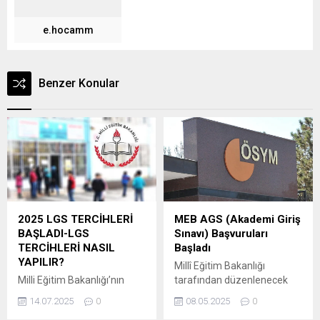
e.hocamm
Benzer Konular
2025 LGS TERCİHLERİ
MEB AGS (Akademi Giriş
BAŞLADI-LGS
Sınavı) Başvuruları
TERCİHLERİ NASIL
Başladı
YAPILIR?
Millî Eğitim Bakanlığı
Milli Eğitim Bakanlığı’nın
tarafından düzenlenecek
yayımladığı “2025
olan 2025 Akademi Giriş
14.07.2025
0
08.05.2025
0
Ortaöğretime Geçiş Tercih
Sınavı (2025-MEB-AGS) ve