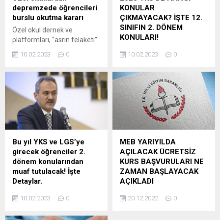
gözetmen ya da salon
resmî kurum/eğitim
depremzede öğrencileri
KONULAR
başkanı olarak görev almak
kurumlarında657 sayılı
burslu okutma kararı
ÇIKMAYACAK? İŞTE 12.
isteyen...
Kanunun 4/B maddesi
SINIFIN 2. DÖNEM
Özel okul dernek ve
kapsamında istihdam edilen
KONULARI!
platformları, “asrın felaketi”
ve halen sözleşmeli
olarak nitelenen
Son dakika haberi geldi. Milli
personelpozisyonlarında
10.02.2023
0
10.02.2023
0
Kahramanmaraş merkezli
Eğitim Bakanı Mahmut Özer
görev yapanların, ilgi (c)
depremlerin yaşandığı
yaptığı son dakika
Karar eki...
bölgeden göç eden
açıklamasında YKS’de 2.
öğrencilerin, ikinci dönem
dönem konularının geçerli
boyunca özel okullarda tam
olmayacağını söyledi. Bakan
burslu olarak okutulacağını
Özer yaptığı açıklamada,
bildirdi. Türkiye Özel Okullar
“Tüm Türkiye’de bu yıl
Derneği (TÖZOK), Tüm Özel
LGS’ye girecek
Öğretim Kurumları Derneği
öğrencilerimiz II. dönem
Bu yıl YKS ve LGS’ye
MEB YARIYILDA
(TÖDER), Özel Öğretim
konularından, YKS’ye
girecek öğrenciler 2.
AÇILACAK ÜCRETSİZ
Derneği (ÖZDER), Özel
girecek öğrencilerimiz ise
dönem konularından
KURS BAŞVURULARI NE
Eğitim-Öğretim Derneği
12. sınıfın II. dönem
muaf tutulacak! İşte
ZAMAN BAŞLAYACAK
(ÖZDEBİR), Özel Öğretim
konularından sorumlu
Detaylar.
AÇIKLADI
Kurumları Birliği...
tutulmayacaktır” ifadelerini
Tüm Türkiye’de bu yıl LGS’ye
Milli Eğitim Bakanı Mahmut
kullandı. YKS’DE HANGİ
10.02.2023
0
20.12.2022
0
girecek öğrencilerimiz II.
Özer, yarıyıl tatili için
KONULAR...
dönem konularından,
başvurularını 9 Ocak’ta